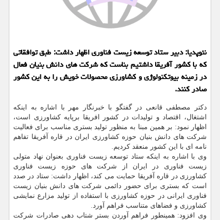
نئوپدیا: دبیر ستاد توسعه زیست فناوری اظهار داشت: طبق توافقاتی
كه با كشور آفریقا داشتیم بناست كه شركت های دانش بنیان فعال
در زمینه بیوتكنولوژی و كشاورزی محصولات خویش را به این كشور
صادر كنند.
دكتر مصطفی قانعی در گفتگو با خبرنگار مهر با اشاره به اینكه
اشتغال، اقتصاد و تولیدات در كشور افریقا برپایه كشاورزی است،
اظهار نمود: بر همین مبنا به منظور تولید بستری مناسب برای فعالیت
شركت های دانش بنیان حوزه كشاورزی ایران در قاره آفریقا تفاهم
نامه ای با این كشور منعقد كردیم.
وی با اشاره به اینكه ستاد توسعه زیست فناوری بعنوان نهاد متولی
زیست فناوری در ایران از شركت های حوزه زیست فناوری
كشاورزی در قاره آفریقا حمایت می كند، اظهار داشت: ستاد در صدد
است كه بستری برای حضور دائمی شركت های دانش بنیان زیست
فناوری ایرانی در حوزه كشاورزی با استفاده از تولید مزارع نمایشی
كشاورزی و فضاهای متناسب فراهم آورد.
وی افزود: همینطور فراهم آوردن بستر شتاب دهی صادرات شركت