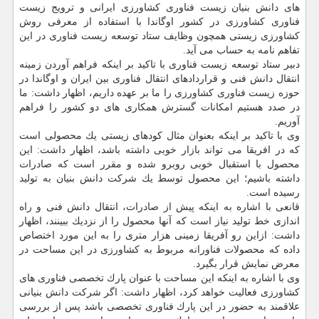
های دانش بنیان زیست فناوری كشاورزی ایرانی و ترویج زیست
فناوری كشاورزی در كشور اوگاندا با استفاده از معرفی روش
كشاورزی زیستی همچون وظایف ستاد توسعه زیست فناوری در این
تفاهم نامه به حساب می آید.
دبیر ستاد توسعه زیست فناوری با تاكید بر اینكه فراهم آوردن زمینه
انتقال دانش فنی و قراردادهای انتقال فناوری بین ایران و اوگاندا در
حوزه زیست فناوری كشاورزی را ما بر عهده داریم، اظهار داشت: ما
در صدد هستیم امكانات گسترش همكاری های دو كشور را فراهم
آوریم.
وی با تاكید بر اینكه بعنوان مثال كودهای زیستی یك محصولی است
كه در افریقا می تواند بازار خوبی داشته باشد، اظهار داشت: این
محصول با استقبال خوبی روبرو شده و مقرر است كه صادرات
داشته باشیم؛ این محصول توسط یك شركت دانش بنیان به تولید
رسیده است.
قانعی با اشاره به اینكه پیش از صادرات، انتقال دانش فنی و راه
اندازی خط تولید نیاز است كه آنها محصول را از نزدیك ببینند، اظهار
داشت: ازاین رو آفریقا زمینی هزار متری را به این مورد اختصاص
داده كه محصولات فناورانه مربوط به كشاورزی در این مساحت در
معرض نمایش قرار بگیرد.
وی با اشاره به اینكه این مساحت با عنوان پارك تخصصی فناوری های
كشاورزی فعالیت خواهد كرد، اظهار داشت: اگر شركت دانش بنیانی
علاقمند به حضور در این پارك فناوری تخصصی باشد پس از بررسی