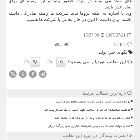
های ستاد می تواند در پارك حضور بیابد و این زمینه ای برای
صادراتش باشد.
وی با اشاره به اینكه لزوما نباید شركت ها زمینه صادراتی داشته
باشند، بیان داشت: اكنون در حال تعامل با شركت ها هستیم.
1397/07/21
15:37:39
5003
5
/
0.0
تگهای خبر:
تولید
این مطلب نئوپدیا را می پسندید؟
(0)
(0)
X
تازه ترین مطالب مرتبط
توسعه فناوری، مسیر رقابت پذیری صنعت قطعه سازی است
موفقیت متخصصان ایرانی در ساخت تجهیز استراتژیک صنایع پیشرفته
فناوری نانو می تواند بازده و پایداری نیروگاه ها را متحول کند
تمدید مهلت ثبت نام در دومین نمایشگاه فناوری های روزآمد ایران
نظرات بینندگان در مورد این مطلب