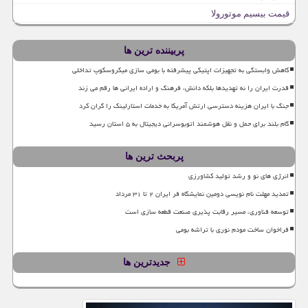
قیمت بیسیم موتورولا
پربیننده ترین ها
کاهش وابستگی به تجهیزات اپتیکی پیشرفته با بومی سازی میکروسکوپ تداخلی
قدرت ایران را نه تهدیدها بلکه دانش، فرهنگ و اراده ایرانی ها رقم می زند
جنگ با ایران هزینه دسترسی ارتش آمریکا به خدمات استارلینک را گران کرد
گام بلند برای حمل و نقل هوشمند اتوبوسرانی دیجیتال به ۵ استان رسید
پربحث ترین ها
انرژی های نو و رشد تولید کشاورزی
تمدید مهلت نام نویسی دومین نمایشگاه فر ایران ۲ تا ۳۱ مرداد
توسعه فناوری، مسیر رقابت پذیری صنعت قطعه سازی است
فراخوان ساخت مودم نوری با تراشه بومی
جدیدترین ها