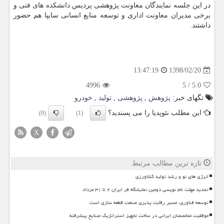
در این جلسه نمایندگان معاونت پژوهشی پردیس دانشكده های فنی و
برخی مدیران معاونت اداری و توسعه منابع انسانی سایپا هم حضور
داشتند.
1398/02/20
13:47:19
4996
5
/
5.0
تگهای خبر:
پژوهش
,
پژوهشی
,
تولید
,
خودرو
این مطلب نئوپدیا را می پسندید؟
(0)
(1)
X
تازه ترین مطالب مرتبط
انرژی های نو و رشد تولید کشاورزی
تمدید مهلت نام نویسی دومین نمایشگاه فر ایران ۲ تا ۳۱ مرداد
توسعه فناوری، مسیر رقابت پذیری صنعت قطعه سازی است
موفقیت متخصصان ایرانی در ساخت تجهیز استراتژیک صنایع پیشرفته