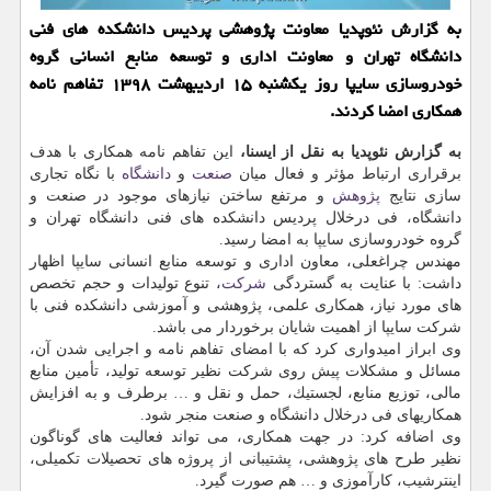
به گزارش نئوپدیا معاونت پژوهشی پردیس دانشكده های فنی
دانشگاه تهران و معاونت اداری و توسعه منابع انسانی گروه
خودروسازی سایپا روز یكشنبه ۱۵ اردیبهشت ۱۳۹۸ تفاهم نامه
همكاری امضا كردند.
به گزارش نئوپدیا به نقل از ایسنا،
این تفاهم نامه همكاری با هدف
برقراری ارتباط مؤثر و فعال میان
صنعت
و
دانشگاه
با نگاه تجاری
سازی نتایج
پژوهش
و مرتفع ساختن نیازهای موجود در صنعت و
دانشگاه، فی درخلال پردیس دانشكده های فنی دانشگاه تهران و
گروه خودروسازی سایپا به امضا رسید.
مهندس چراغعلی، معاون اداری و توسعه منابع انسانی سایپا اظهار
داشت: با عنایت به گستردگی
شركت
، تنوع تولیدات و حجم تخصص
های مورد نیاز، همكاری علمی، پژوهشی و آموزشی دانشكده فنی با
شركت سایپا از اهمیت شایان برخوردار می باشد.
وی ابراز امیدواری كرد كه با امضای تفاهم نامه و اجرایی شدن آن،
مسائل و مشكلات پیش روی شركت نظیر توسعه تولید، تأمین منابع
مالی، توزیع منابع، لجستیك، حمل و نقل و … برطرف و به افزایش
همكاریهای فی درخلال دانشگاه و صنعت منجر شود.
وی اضافه كرد: در جهت همكاری، می تواند فعالیت های گوناگون
نظیر طرح های پژوهشی، پشتیبانی از پروژه های تحصیلات تكمیلی،
اینترشیب، كارآموزی و … هم صورت گیرد.