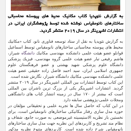
به گزارش نئوپدیا كتاب مكانیك محیط های پیوسته محاسباتی
ساختارهای نانومقیاس نوشته شده توسط پژوهشگران ایرانی در
انتشارات اشپرینگر در سال ۲۰۱۹ منتشر گردید.
به گزارش نئوپدیا به نقل از ستاد توسعه فناوری نانو، كتاب «مكانیك
محیط های پیوسته محاسباتی ساختارهای نانومقیاس توسط اسماعیل
قوانلو عضو هیئت علمی دانشكده مهندسی مكانیك
دانشگاه
شیراز،
هاشم رفیعی تبار عضو هیئت علمی گروه مهندسی، فیزیك پزشكی
دانشگاه علوم پزشكی شهید بهشتی و عضو فرهنگستان علوم
جمهوری اسلامی ایران، سید احمد فاضل زاده حقیقی عضو هیئت
علمی دانشكده مهندسی مكانیك دانشگاه شیراز، نگارش شده است.
این كتاب توسط انتشارات بین المللی اشپرینگر در سال ۲۰۱۹ منتشر
گردید. انتشارات اشپرینگر یكی از بزرگ ترین ناشران بین المللی
است كه بیشتر از ۱۷۰ سال در زمینه انتشار كتاب های دانشگاهی
ومجلات علمی-پژوهشی سابقه دارد.
در این كتاب كه حاصل سال ها تجربه علمی و تحقیقاتی مؤلفان در
حوزه مدل سازی رفتار مكانیكی ساختارهای نانومقیاس است، برای
نخستین بار نظریه الاستیسیته غیرموضعی به صورت جامع، شفاف و
نظام مند تشریح و كاربردهای این نظریه جهت مدل سازی ساختارهای
نانومقیاس شرح داده شده است. كاربردهای متنوع نظریه مذكور