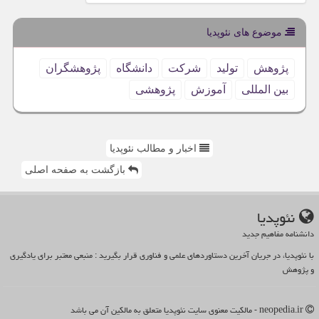
موضوع های نئوپدیا
پژوهش
تولید
شركت
دانشگاه
پژوهشگران
بین المللی
آموزش
پژوهشی
اخبار و مطالب نئوپدیا
بازگشت به صفحه اصلی
نئوپدیا
دانشنامه مفاهیم جدید
با نئوپدیا، در جریان آخرین دستاوردهای علمی و فناوری قرار بگیرید : منبعی معتبر برای یادگیری
و پژوهش
neopedia.ir - مالکیت معنوی سایت نئوپدیا متعلق به مالکین آن می باشد