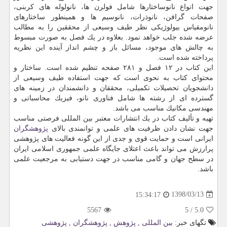
جهت انواع نانوساختارها شامل فولرن ها، نانولوله های كربنی،
صفحات گرافن، نانوذرات، نانوسیم ها و همینطور ساختارهای
نانومقیاس بیولوژیكی نظر طیف وسیعی از محققین را به مطالب
عرضه شده جلب خواهد نمود. بعلاوه در یك فصل به صورت مبسوط
به چالش های موجود، مسائل باز و چشم انداز آینده این نظریه
پرداخته شده است.
این كتاب در ۱۲ فصل و ۲۸۱ صفحه تنظیم شده است. ساختار و
محتوای كتاب به نحوی است كه جهت استفاده طیف وسیعی از
دانشجویان تحصیلات تكمیلی، محققان و دانشمندان در زمینه های
گسترده ای از رشته ها شامل ‏فناوری نانو، فیزیك محاسباتی و
مهندسی مكانیك مناسب می باشد.
تهیه و تألیف كتاب در یك انتشارات معتبر بین المللی فرصتی مناسب
جهت نشان دادن ظرفیت های علمی و توانمندی بالای
پژوهشگران
ایرانی است و حمایت قوی و جدی از این گونه فعالیت های پژوهشی
پرارزش می تواند باعث اعتلای جایگاه علمی جمهوری اسلامی ایران
در سطح جهان و گامی مناسب در جهت دستیابی به مرجعیت علمی
باشد.
1398/03/13
15:34:17
5567
5
/
5.0
تگهای خبر:
بین المللی
,
پژوهش
,
پژوهشگران
,
پژوهشی