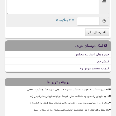
= ۷ بعلاوه ۵
ارسال نظر
لینک دوستان نئوپدیا
حوزه های انتخابیه مجلس
فیش حج
قیمت بیسیم موتورولا
پربیننده ترین ها
کاهش وابستگی به تجهیزات اپتیکی پیشرفته با بومی سازی میکروسکوپ تداخلی
قدرت ایران را نه تهدیدها بلکه دانش، فرهنگ و اراده ایرانی ها رقم می زند
جنگ با ایران هزینه دسترسی ارتش آمریکا به خدمات استارلینک را گران کرد
گام بلند برای حمل و نقل هوشمند اتوبوسرانی دیجیتال به ۵ استان رسید