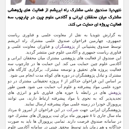
نئوپدیا: صندوق علمی مشترك راه ابریشم از فعالیت های پژوهشی
مشترك میان محققان ایرانی و آكادمی علوم چین در چارچوب سه
فعالیت پروژه ای حمایت می كند.
به گزارش نئوپدیا به نقل از معاونت علمی و فناوری ریاست
جمهوری، چهارمین فراخوان صندوق علمی مشترك راه ابریشم
توسط صندوق پشتیبانی از
پژوهشگران
و فناوران معاونت علمی و
فناوری ریاست جمهوری و آكادمی علوم چین منتشر گردید.
این صندوق از فعالیت های پژوهشی مشترك میان محققان ایرانی و
آكادمی علوم چین حمایت می كند. این حمایت ها در چارچوب سه
فعالیت پروژه های تحقیق و توسعه مشترك، برگزاری كارگاه های
مشترك و تبادل پژوهشگران در دوره های كوتاه مدت انجام می شود.
بر اساس این فراخوان حداكثر از ۶ پروژه تحقیقاتی مشترك در دو
حوزه علمی مواد پیشرفته و علوم آب حمایت می شود. همین طور
پژوهش
های در رابطه با حوزه های فناوری نانو و انرژی های
تجدیدپذیر كه به نحوی با مواد پیشرفته ارتباط دارند، می توانند
پروپوزال خودرا در زمینه علمی مواد پیشرفته ارسال نمایند.
پژوهشگران ایرانی جهت
شركت
در این فراخوان از امروز ۵ مرداد
ماه سال جاری تا ۸ شهریور ماه برای ثبت پروپوزال های مشترك خود
در سامانه صندوق فرصت دارند. تمامی پروپوزال ها باید به صورت
جداگانه و هم زمان باید توسط محقق چینی در سامانه آكادمی علوم