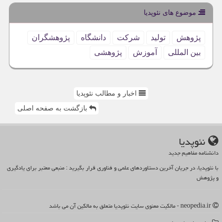
موضوع های نئوپدیا
پژوهش
تولید
شركت
دانشگاه
پژوهشگران
بین المللی
آموزش
پژوهشی
اخبار و مطالب نئوپدیا
بازگشت به صفحه اصلی
نئوپدیا
دانشنامه مفاهیم جدید
با نئوپدیا، در جریان آخرین دستاوردهای علمی و فناوری قرار بگیرید : منبعی معتبر برای یادگیری
و پژوهش
neopedia.ir - مالکیت معنوی سایت نئوپدیا متعلق به مالکین آن می باشد