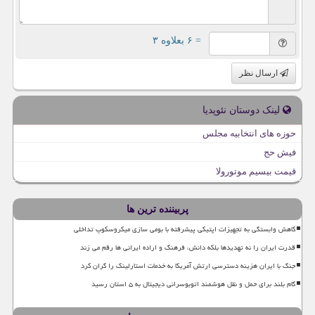
= ۶ بعلاوه ۳
ارسال نظر
لینک دوستان نئوپدیا
حوزه های انتخابیه مجلس
فیش حج
قیمت بیسیم موتورولا
پربیننده ترین ها
کاهش وابستگی به تجهیزات اپتیکی پیشرفته با بومی سازی میکروسکوپ تداخلی
قدرت ایران را نه تهدیدها بلکه دانش، فرهنگ و اراده ایرانی ها رقم می زند
جنگ با ایران هزینه دسترسی ارتش آمریکا به خدمات استارلینک را گران کرد
گام بلند برای حمل و نقل هوشمند اتوبوسرانی دیجیتال به ۵ استان رسید