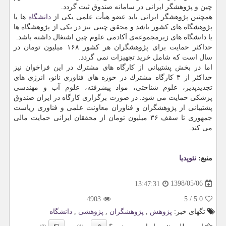
چین و پژوهشگر ایرانی در سامانه صندوق ثبت گردد.
همچنین پژوهشگر ایرانی باید عضو هیأت علمی یكی از
دانشگاه
ها یا
پژوهشگاه های كشور باشد و محقق چینی نیز در یكی از پژوهشگاه ها
یا دانشگاه های زیرمجموعه‌ی آكادمی علوم چین اشتغال داشته باشد.
حداكثر حمایت برای پژوهشگران هر كشور ۱۶۸ میلیون تومان در
سال است كه شامل خرید تجهیزات نمی گردد.
اما در بخش پشتیبانی از كارگاه های مشترك در این فراخوان نیز
حداكثر از ۳ كارگاه مشترك در حوزه های فناوری نانو، انرژی های
تجدیدپذیر، علوم شناختی، مواد پیشرفته، علوم آب و مهندسی
پزشكی حمایت می شود. در صورت برگزاری كارگاه در ایران صندوق
پشتیبانی از پژوهشگران و فناوران معاونت علمی و فناوری ریاست
جمهوری تا سقف ۳۶ میلیون تومان از محققان ایرانی حمایت مالی
می كند.
منبع:
نئوپدیا
1398/05/06
13:47:31
4903
5
/
5.0
تگهای خبر:
پژوهش
,
پژوهشگران
,
پژوهشی
,
دانشگاه