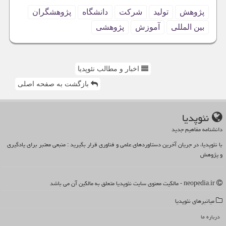
پژوهش
تولید
شركت
دانشگاه
پژوهشگران
بین المللی
آموزش
پژوهشی
اخبار و مطالب نئوپدیا
بازگشت به صفحه اصلی
نئوپدیا
دانشنامه مفاهیم جدید
با نئوپدیا، در جریان آخرین دستاوردهای علمی و فناوری قرار بگیرید : منبعی معتبر برای یادگیری
و پژوهش
neopedia.ir - مالکیت معنوی سایت نئوپدیا متعلق به مالکین آن می باشد
میانبرهای نئوپدیا
درباره ما