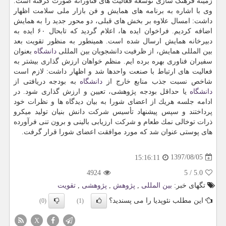
زمینه فرهنگ سازی توسعه فعالیت های فناورانه صورت گرفته است.
وی با اشاره به برنامه های همایش و فن بازار ملی سلامت اظهار
داشت: امسال علاوه بر بخش های قبلی، دو محور جدید را به همایش
اضافه كردیم. فراخوان ایده ها، اعلام گردید كه تابحال ۶۰ ایده به
دبیرخانه همایش ارسال شده است. همینطور به منظور تقویت بعد
بین المللی همایش، از ظرفیت دانشجویان بین المللی
دانشگاه
بعنوان
سفیران فناوری بهره برده ایم. منظم خواهان ارزش گذاری بیشتر به
فعالیت های ارتباط با صنعت واحدها شد و اظهار داشت: لازم است
شاخص نسبت جذب منابع خارج از
دانشگاه
به بودجه دریافتی از
دانشگاه
یا حداقل بودجه پژوهشی، تعیین و ارزش گذاری شود. در
ادامه جلسه هریك از اعضای شورا به بیان دیدگاه ها و نظرات خود
پرداختند و سپس پیشنهاد تأسیس شركت دانش بنیان تولید میكرو
ذرات توخالی نمك طعام و شركت ارزیابی بالینی و برون تنی فرآورده
های پوستی عنوان شد كه مورد موافقت اعضای شورا قرار گرفت.
1397/08/05
15:16:11
4924
5
/
5.0
تگهای خبر:
بین المللی
,
پژوهش
,
پژوهشی
,
تقویت
این مطلب نئوپدیا را می پسندید؟
(0)
(1)
X