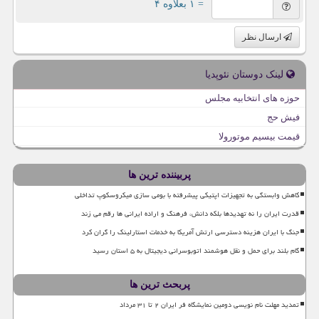
= ۱ بعلاوه ۴
ارسال نظر
لینک دوستان نئوپدیا
حوزه های انتخابیه مجلس
فیش حج
قیمت بیسیم موتورولا
پربیننده ترین ها
کاهش وابستگی به تجهیزات اپتیکی پیشرفته با بومی سازی میکروسکوپ تداخلی
قدرت ایران را نه تهدیدها بلکه دانش، فرهنگ و اراده ایرانی ها رقم می زند
جنگ با ایران هزینه دسترسی ارتش آمریکا به خدمات استارلینک را گران کرد
گام بلند برای حمل و نقل هوشمند اتوبوسرانی دیجیتال به ۵ استان رسید
پربحث ترین ها
تمدید مهلت نام نویسی دومین نمایشگاه فر ایران ۲ تا ۳۱ مرداد