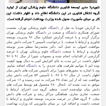
نئوپدیا: مدیر توسعه فناوری دانشگاه علوم پزشكی تهران از تولید
گروه انتقال فناوری در این دانشگاه اطلاع داد و اظهار داشت: این
كار بر مبنای مأموریت محول شده وزارت بهداشت انجام گرفته است.
به گزارش نئوپدیا به نقل از
دانشگاه
علوم پزشكی تهران، نشست
شورای همكاری
دانشگاه
و صنعت در
دانشگاه
علوم پزشكی تهران
برگزار گردید و با عرضه گزارش عملكرد سال ۹۶ مدیریت توسعه
فناوری و ارتباط با صنعت، با درخواست تأسیس ۲ شركت دانش بنیان
موافقت اصولی به عمل آمد. دكتر محمدرضا منظم مدیر توسعه
فناوری و ارتباط با صنعت
دانشگاه
علوم پزشكی تهران با عرضه
گزارشی از اقدامات انجام شده و مصوبات شورا از سال ۹۱ تا ۹۶
اظهار داشت: در این مدت به جای افزایش كمی به دنبال بهبود كیفیت
بوده ایم تا بتوانیم ظرفیت های جدیدی را به
دانشگاه
اضافه نماییم.
وی با اشاره به مجوزهای شورا برای تأسیس شركت های دانش بنیان
اظهار داشت: از سال ۹۱ تا ۹۶، با تأسیس ۵۴ شركت دانش بنیان
موافقت شد كه از این تعداد ۳۸ شركت به ثبت رسیده و ۱۶ شركت
موفق به ثبت نشده اند. تابحال ۲۸۰ محصول هم توسط شركت های
دانش بنیان تولیدشده است. منظم، گروه ثبت اختراع، ارتباط با
صنعت، تجاری سازی، هماهنگی مراكز رشد و شركت های دانش
بنیان، ۴ گروه فعال در عرصه مدیریت توسعه فناوری و ارتباط با
صنعت دانست و اضافه كرد: بر مبنای مأموریتی كه وزارت بهداشت