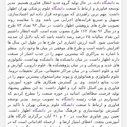
به
دانشگاه
داده، در حال تولید گروه جدید انتقال فناوری هستیم. مدیر
توسعه فناوری و ارتباط با صنعت
دانشگاه
علوم پزشكی تهران اظهار
داشت: مهم ترین راهبردی كه موردتوجه قرار داده ایم اعتمادسازی،
تسهیل و تسریع فرایندهای اجرایی می باشد. وی با مقایسه روند
تصویب طرح های پژوهشی اظهار داشت: در سال ۹۲ تعداد ۷۳ طرح
و در سال ۹۶ تعداد ۱۶۲ طرح مصوب شده است. البته انتظار داشتیم
این تعداد سالیانه ۲۵ درصد رشد داشته باشد كه باید دلایل آن صدمه
شناسی شود. البته ارزش اعتباری این طرح ها در طول این سال ها
افزایش داشته است و طرح های موفقی در میان ها وجود دارد. منظم
با اشاره به مراكزی كه بیشترین سهم را در جذب اعتبار از صنعت
دارند اظهار داشت: در میان دانشكده ها، دانشكده بهداشت، تكنولوژی
های جدید و پزشكی و در میان پژوهشكده ها، علوم دارویی، گوارش و
كبد و علوم اعصاب و در میان مراكز تحقیقاتی، مركز تحقیقات تروما،
علوم تكنولوژی و هماتولوژی و پیوند مغزاستخوان بیشترین سهم را در
جذب منابع داشتند. وی بر گسترش همكاری های حوزه آموزش،
فناوری و بین الملل تاكید كرد و اظهار داشت: به این منظور پیشنهاد
تولید فرصت مطالعاتی اساتید در حوزه صنعت را مطرح كردیم كه
امیدواریم در هیات رئیسه
دانشگاه
به تصویب برسد. مدیر توسعه
فناوری و ارتباط با صنعت
دانشگاه
علوم پزشكی تهران با تاكید بر
گسترش توانمندسازی و فرهنگ سازی در
دانشگاه
اظهار داشت:
تعیین روز فناوری سلامت در ۲۰ و ۲۱ آبان، برگزاری كارگاه های
آموزشی متعدد، اعطای امتیاز ارتقا و... ازجمله اقداماتی است كه در