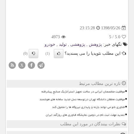
1398/05/26
23:15:28
4973
5
/
5.0
تگهای خبر:
پژوهش
,
پژوهشی
,
تولید
,
خودرو
این مطلب نئوپدیا را می پسندید؟
(0)
(1)
X
تازه ترین مطالب مرتبط
موفقیت متخصصان ایرانی در ساخت تجهیز استراتژیک صنایع پیشرفته
موفقیت محققان دانشگاه تهران درتوسعه نسل جدید سامانه های هوشمند
فناوری نانو می تواند بازده و پایداری نیروگاه ها را متحول کند
تمدید مهلت ثبت نام در دومین نمایشگاه فناوری های روزآمد ایران
نظرات بینندگان در مورد این مطلب