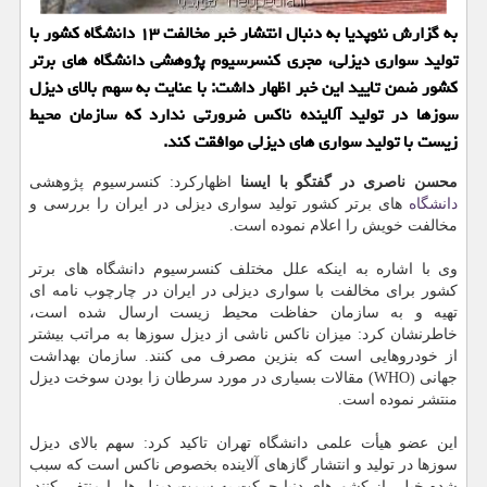
به گزارش نئوپدیا به دنبال انتشار خبر مخالفت ۱۳ دانشگاه كشور با
تولید سواری دیزلی، مجری كنسرسیوم پژوهشی دانشگاه های برتر
كشور ضمن تایید این خبر اظهار داشت: با عنایت به سهم بالای دیزل
سوزها در تولید آلاینده ناكس ضرورتی ندارد كه سازمان محیط
زیست با تولید سواری های دیزلی موافقت كند.
محسن ناصری در گفتگو با ایسنا
اظهاركرد: كنسرسیوم پژوهشی
دانشگاه
های برتر كشور تولید سواری دیزلی در ایران را بررسی و
مخالفت خویش را اعلام نموده است.
وی با اشاره به اینكه علل مختلف كنسرسیوم دانشگاه های برتر
كشور برای مخالفت با سواری دیزلی در ایران در چارچوب نامه ای
تهیه و به سازمان حفاظت محیط زیست ارسال شده است،
خاطرنشان كرد: میزان ناكس ناشی از دیزل سوزها به مراتب بیشتر
از خودروهایی است كه بنزین مصرف می كنند. سازمان بهداشت
جهانی (WHO) مقالات بسیاری در مورد سرطان زا بودن سوخت دیزل
منتشر نموده است.
این عضو هیأت علمی دانشگاه تهران تاكید كرد: سهم بالای دیزل
سوزها در تولید و انتشار گازهای آلاینده بخصوص ناكس است كه سبب
شده خیلی از كشورهای دنیا حركت به سمت دیزل ها را منتفی كنند.