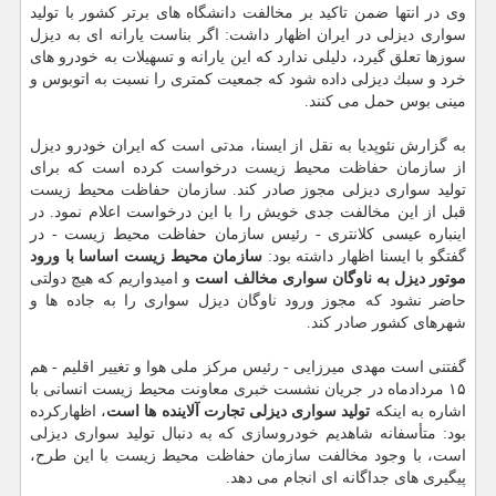
وی در انتها ضمن تاكید بر مخالفت دانشگاه های برتر كشور با تولید
سواری دیزلی در ایران اظهار داشت: اگر بناست یارانه ای به دیزل
سوزها تعلق گیرد، دلیلی ندارد كه این یارانه و تسهیلات به خودرو های
خرد و سبك دیزلی داده شود كه جمعیت كمتری را نسبت به اتوبوس و
مینی بوس حمل می كنند.
به گزارش نئوپدیا به نقل از ایسنا، مدتی است كه ایران خودرو دیزل
از سازمان حفاظت محیط زیست درخواست كرده است كه برای
تولید سواری دیزلی مجوز صادر كند. سازمان حفاظت محیط زیست
قبل از این مخالفت جدی خویش را با این درخواست اعلام نمود. در
اینباره عیسی كلانتری - رئیس سازمان حفاظت محیط زیست - در
گفتگو با ایسنا اظهار داشته بود:
سازمان محیط زیست اساسا با ورود
موتور دیزل به ناوگان سواری مخالف است
و امیدواریم كه هیچ دولتی
حاضر نشود كه مجوز ورود ناوگان دیزل سواری را به جاده ها و
شهرهای كشور صادر كند.
گفتنی است مهدی میرزایی - رئیس مركز ملی هوا و تغییر اقلیم - هم
۱۵ مردادماه در جریان نشست خبری معاونت محیط زیست انسانی با
اشاره به اینكه
تولید سواری دیزلی تجارت آلاینده ها است
، اظهاركرده
بود: متأسفانه شاهدیم خودروسازی كه به دنبال تولید سواری دیزلی
است، با وجود مخالفت سازمان حفاظت محیط زیست با این طرح،
پیگیری های جداگانه ای انجام می دهد.