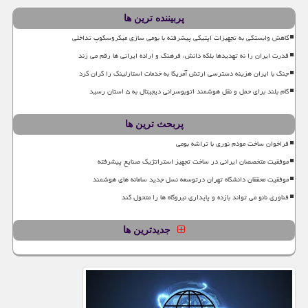
پربیننده ترین ها
کاهش وابستگی به تجهیزات اپتیکی پیشرفته با بومی سازی میکروسکوپ تداخلی
قدرت ایران را نه تهدیدها بلکه دانش، فرهنگ و اراده ایرانی ها رقم می زند
جنگ با ایران هزینه دسترسی ارتش آمریکا به خدمات استارلینک را گران کرد
گام بلند برای حمل و نقل هوشمند اتوبوسرانی دیجیتال به ۵ استان رسید
پربحث ترین ها
فراخوان ساخت مودم نوری با تراشه بومی
موفقیت متخصصان ایرانی در ساخت تجهیز استراتژیک صنایع پیشرفته
موفقیت محققان دانشگاه تهران درتوسعه نسل جدید سامانه های هوشمند
فناوری نانو می تواند بازده و پایداری نیروگاه ها را متحول کند
جدیدترین ها