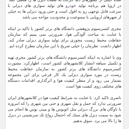
در اروپا هم برنامه تولید
خودرو
های تولید سواری های دیزلی با
سرعت قابل توجهی رو به افول است و حتی ورود دیزلی ها به خیلی
از شهرهای اروپایی با ممنوعیت و محدودیت مواجه می باشد.
مجری كنسرسیوم پژوهشی دانشگاه های برتر كشور با تاكید بر اینكه
با عنایت به مباحث آلودگی هوا، ضرورتی نمی بینیم كه سازمان
حفاظت محیط زیست مجوزی برای تولید سواری دیزلی صادر كند،
اظهار داشت: نظرمان را خیلی صریح با این سازمان مطرح كرده ایم.
وی با اشاره به اینكه كنسرسیوم دانشگاه های برتر كشور مجری تهیه
و تكمیل سیاهه انتشار كلانشهرهای كشور است، اظهاركرد: مشورت
كنسرسیوم دانشگاه های برتر كشور به سازمان حفاظت محیط
زیست در مورد سواری دیزلی یك كار فرعی برای این مجموعه
بشمار می رود و از منظر كیفیت هوا و اثرگذاری اقدامات دستگاه
های مختلف روی كیفیت هوا است.
ناصری تاكید كرد: با عنایت به شرایط كیفیت هوا در كلانشهرهای ایران
ضرورتی ندارد كه حمل و نقل شهری و حتی بین شهری را كه امروزه
با ناوگان های بزرگ دیزلی مثل اتوبوس ها و مینی بوس ها انجام می
شود به سمت دیزل های سبك كه احتمال رواج تك سرنشینی در دیزل
ها را بالا می برد، سوق بدهیم.