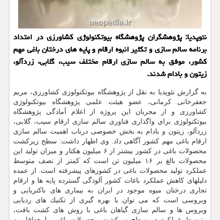
نئوپدیا: پژوهشگران پژوهشگاه بیوتكنولوژی كشاورزی در امتداد
برنامه سالم سازی و تكثیر انبوه ارقام و پایه های درختان باغی مهم
كشور، موفق به سالم سازی ارقام مختلف سیب، گلابی، زردآلو،
زیتون و بادام شدند.
به گزارش نئوپدیا به نقل از پژوهشگاه بیوتكنولوزی كشاورزی، مریم
جعفرخانی كرمانی، عضو هیئت علمی پژوهشگاه بیوتكنولوژی
كشاورزی و از مجریان این پروژه از اعلام آمادگی پژوهشگاه
بیوتكنولوژی برای واگذاری فناوری سالم سازی ارقام سیب، گلابی،
زردآلو، زیتون و بادام به بخش خصوصی درباب اهمیت سالم سازی
ارقام باغی مهم كشور آگاهی داد. وی اظهار داشت: سطح زیركشت
محصولات باغی در كشور بیشتر از ۶ میلیون هكتار و میزان تولید این
محصولات بالغ بر ۱۶ میلیون تن است كه كمتر از نصف متوسط
عملكرد تولید محصولات باغی در كشورهای پیشرفته است. از عمده
دلیلهای كاهش عملكرد باغات كشور آلودگی گسترده پایه ها و ارقام
تجاری درختان میوه موجود در ایران به بیماری های باكتریایی و
ویروسی است كه می توان با بهره گیری از تكنیك های ردیابی
ویروس ها و سالم سازی گیاهان باغی با روش های كشت بافت،
متوسط عملكرد در سطح زیركشت محصولات باغی را حداقل به