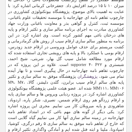
میزان ۱۰ تا ۱۵ درصد افزایش داد. جعفرخانی كرمانی اشاره كرد: با
عنایت به اهمیت بالای موضوع، پژوهشگاه بیوتكنولوژی كشاورزی در
چارچوب تفاهم نامه ای چهارجانبه با موسسه تحقیقات علوم باغبانی،
موسسه ثبت، كنترل و گواهی بذر و معاونت باغبانی وزارت جهاد
كشاورزی مبادرت به اجرای برنامه سالم سازی و تكثیر ارقام و پایه
های درختان باغی مهم كشور كرده است. وی اشاره كرد: در این
برنامه به منظور سالم سازی ارقام سیب از روش­­­ های گرمادرمانی و
كشت مریستم برای حذف عوامل ویروسی در ارقام جدید زودرس،
ارقام بومی با عملكرد بالا و پایه های رویشی تجاری استفاده شده كه
ارقام مورد مطالعه شامل سیب گل بهار، شربتی، شیخ احمد،
شبستری و supporter ۴- P۲۲ است. علاوه بر این پروژه كه در
چارچوب تفاهم نامه چهارجانبه در حال پیگیری است و تا بهار آینده
تمام می شود،
پژوهشگران
پژوهشگاه موفق به سالم سازی و تكثیر
پایه های سالم ارقام سیب برابرن، گلدن دلیشز، گالا، M۹، M۷،
MM۱۱۱، MM۱۰۶ شده اند. عضو هیئت علمی پژوهشگاه بیوتكنولوژی
كشاورزی اشاره كرد: در پروژه ردیابی ویروس ها و سالم سازی پایه
و ارقام زردآلو هم روی ارقام شمس، نصیری، شكر پاره، اردوباد،
شاهرودی و پایه میروبلان كار می نماییم. مجری این پروژه اشاره
كرد: یكی دیگر از گونه های مهم باغی كه در امتداد تفاهم نامه
چهارجانبه در زمینه سالم سازی آنها كار می نماییم گیاه گلابی است
كه خارج از تفاهم نامه موفق به سالم سازی ۵ رقم درگزی، كوشیا،
اسپادونا، ملینا و ابته فتل شده ایم و آمادگی واگذاری تكثیر ارقام و