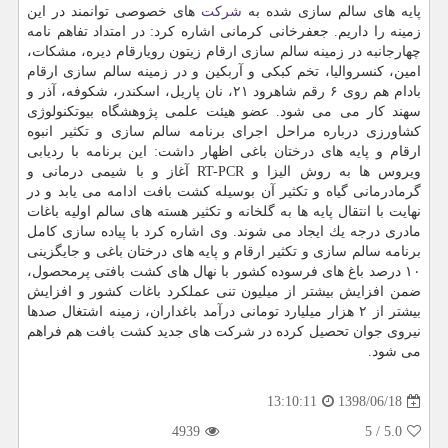
پایه های سالم سازی شده به
شركت
های خصوصی توانمند در این
زمینه را داریم. جعفرخانی كرمانی اشاره كرد: در امتداد تفاهم نامه
چهارجانبه در زمینه سالم سازی ارقام زیتون رویارقام دیره، مشكات،
امین، كنسروالیا، تخم كبكی و آربكین و در زمینه سالم سازی ارقام
بادام هم روی ۶ رقم شاهرود ۲۱، نان پاریل، اسكندر، شكوفه، آذر و
سهند كار می می شود. عضو هیئت علمی پژوهشگاه بیوتكنولوژی
كشاورزی درباره مراحل اجرای برنامه سالم سازی و تكثیر انبوه
ارقام و پایه های درختان باغی اظهار داشت: این برنامه با ردیابی
ویروس ها به روش الیزا و RT-PCR آغاز و با شیمی درمانی و
گرمادرمانی گیاه و تكثیر آن بوسیله كشت بافت ادامه می یابد و در
نهایت با انتقال پایه ها به گلخانه و تكثیر هسته های سالم اولیه باغات
مادری درجه یك ایجاد می شوند. وی اشاره كرد با پیاده سازی كامل
برنامه سالم سازی و تكثیر ارقام و پایه های درختان باغی و جایگزینی
۱۰ درصد باغ های فرسوده كشور با نهال های كشت بافتی پرمحصول،
ضمن افزایش بیشتر از میلیون تنی عملكرد باغات كشور و افزایش
بیشتر از ۲ هزار میلیارد تومانی درآمد باغداران، زمینه اشتغال صدها
نیروی جوان تحصیل كرده در شركت های جدید كشت بافت هم فراهم
می شود.
1398/06/18
13:10:11
4939
5
/
5.0