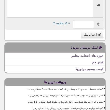
= ۵ بعلاوه ۳
ارسال نظر
لینک دوستان نئوپدیا
حوزه های انتخابیه مجلس
فیش حج
قیمت بیسیم موتورولا
پربیننده ترین ها
کاهش وابستگی به تجهیزات اپتیکی پیشرفته با بومی سازی میکروسکوپ تداخلی
قدرت ایران را نه تهدیدها بلکه دانش، فرهنگ و اراده ایرانی ها رقم می زند
جنگ با ایران هزینه دسترسی ارتش آمریکا به خدمات استارلینک را گران کرد
گام بلند برای حمل و نقل هوشمند اتوبوسرانی دیجیتال به ۵ استان رسید