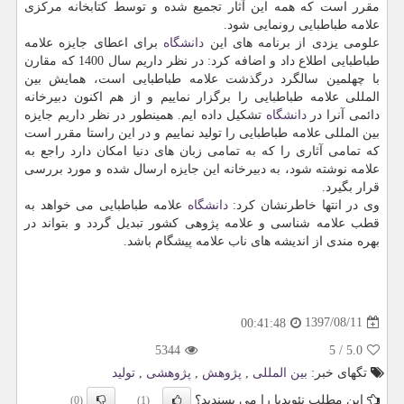
مقرر است كه همه این آثار تجمیع شده و توسط كتابخانه مركزی
علامه طباطبایی رونمایی شود.
علومی یزدی از برنامه های این
دانشگاه
برای اعطای جایزه علامه
طباطبایی اطلاع داد و اضافه كرد: در نظر داریم سال 1400 كه مقارن
با چهلمین سالگرد درگذشت علامه طباطبایی است، همایش بین
المللی علامه طباطبایی را برگزار نماییم و از هم اكنون دبیرخانه
دائمی آنرا در
دانشگاه
تشكیل داده ایم. همینطور در نظر داریم جایزه
بین المللی علامه طباطبایی را تولید نماییم و در این راستا مقرر است
كه تمامی آثاری را كه به تمامی زبان های دنیا امكان دارد راجع به
علامه نوشته شود، به دبیرخانه این جایزه ارسال شده و مورد بررسی
قرار بگیرد.
وی در انتها خاطرنشان كرد:
دانشگاه
علامه طباطبایی می خواهد به
قطب علامه شناسی و علامه پژوهی كشور تبدیل گردد و بتواند در
بهره مندی از اندیشه های ناب علامه پیشگام باشد.
1397/08/11
00:41:48
5344
5
/
5.0
تگهای خبر:
بین المللی
,
پژوهش
,
پژوهشی
,
تولید
این مطلب نئوپدیا را می پسندید؟
(0)
(1)