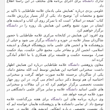
تدارك
دانشگاه
برای اجرای برنامه های مختلف در این راستا اطلاع
داد.
علومی یزدی درباره "همایش ملی یادمان علامه طباطبایی با تاكید بر
تشیع و مختصات آن" توضیح داد: یكی از آثار بسیار پرارزش علامه،
كتاب "شیعه در اسلام" است كه با تمركز روی آن كتاب و اندیشه های
ایشان در مورد تشیع واقعی این همایش یك روزه را در
دانشگاه
برگزار خواهیم كرد.
وی افزود: این همایش در كتابخانه مركزی علامه طباطبایی با حضور
شاگردان ممتاز علامه در حوزه و
دانشگاه
برگزار می شود و خیلی از
پژوهشكده ها و انجمن های علمی مانند پژوهشگاه فرهنگ و اندیشه
اسلامی، انجمن آثار و مفاخر ملی، مجمع عالی حكمت، بنیاد حكمت
صدرا، موسسه حكمت و فلسفه برای همكاری با ما اعلام آمادگی
كرده اند.
معاون پژوهشی
دانشگاه
علامه طباطبایی درباره این همایش اظهار
داشت: سخنرانی افتتاحیه این همایش توسط آیت الله محقق داماد،
یكی از شاگردان برجسته علامه صورت خواهد گرفت و سخنرانی
اختتامیه آن هم توسط دكتر دینانی انجام می گردد. در این روز چهار
نشست تخصصی برگزار خواهیم كرد كه در آن مقالات و سخنرانی
های علمی اساتید
دانشگاه
علامه و سایر مراكز علمی دانشگاهی در
مورد علامه عرضه خواهد شد.
وی درباره برنامه های این
دانشگاه
برای هفته بزرگداشت علامه
توضیح داد: از تمامی دانشكده ها و پژوهشكده هایمان خواسته ایم كه
یك نشست تخصصی درباره انعكاس اندیشه های علامه در حوزه