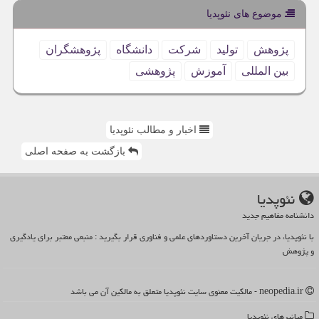
موضوع های نئوپدیا
پژوهش
تولید
شركت
دانشگاه
پژوهشگران
بین المللی
آموزش
پژوهشی
اخبار و مطالب نئوپدیا
بازگشت به صفحه اصلی
نئوپدیا
دانشنامه مفاهیم جدید
با نئوپدیا، در جریان آخرین دستاوردهای علمی و فناوری قرار بگیرید : منبعی معتبر برای یادگیری
و پژوهش
neopedia.ir - مالکیت معنوی سایت نئوپدیا متعلق به مالکین آن می باشد
میانبرهای نئوپدیا