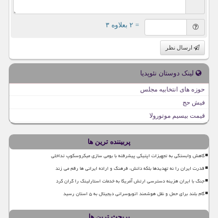
= ۲ بعلاوه ۳
ارسال نظر
لینک دوستان نئوپدیا
حوزه های انتخابیه مجلس
فیش حج
قیمت بیسیم موتورولا
پربیننده ترین ها
کاهش وابستگی به تجهیزات اپتیکی پیشرفته با بومی سازی میکروسکوپ تداخلی
قدرت ایران را نه تهدیدها بلکه دانش، فرهنگ و اراده ایرانی ها رقم می زند
جنگ با ایران هزینه دسترسی ارتش آمریکا به خدمات استارلینک را گران کرد
گام بلند برای حمل و نقل هوشمند اتوبوسرانی دیجیتال به ۵ استان رسید
پربحث ترین ها