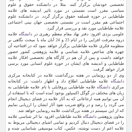
تخصصی خودشان برگزار كنند. مثلا در دانشكده حقوق و علوم
سیاسی مقرر است نشستی در مورد تاثیر اندیشه های علامه
طباطبایی در حوزه فسلفه حقوق برگزار گردد. در دانشكده علوم
اجتماعی هم مقرر است در نشستی تخصصی جهان بینی اجتماعی
علامه طباطبایی مورد نقد و بررسی قرار گیرد.
علومی یزدی افزود: دفتر نهاد مقام معظم رهبری در
دانشگاه
علامه
دروه معرفت افزایی را در ایام 23 و 24 آبان ماه با مبحث نگاهی بر
منظومه فكری علامه طباطبایی برگزار خواهد نمود كه در افتتاحیه آن
چهره های شاخص علامه شناسی و علامه پژوهشی كشور حضور
خواهند داشت و پس از آن هم در كارگاه های تخصصی افكار علامه
طباطبایی و اندیشه های ایشان در حوزه علوم انسانی مورد برسی
قرار خواهد گرفت.
وی از دو رونمایی در هفته بزرگداشت علامه در كتابخانه مركزی
دانشگاه
علامه طباطبایی اطلاع داد و اظهار داشت: در كتابخانه
مركزی
دانشگاه
علامه طباطبایی پروفایلی با نام علامه طباطبایی به
زبان های مختلف در گوگل اكسپلور بوجود آمده است كه با استفاده از
آن می توانیم همه ارجاعاتی كه به آثار علامه در فضای دیجیتال انجام
می گردد را رصد و در واقع ضریب نفوذ آثار ایشان را ارزیابی نماییم
كه از این سیستم در هفته بزرگداشت علامه رونمایی خواهد شد.
معاون پژوهشی
دانشگاه
علامه طباطبایی افزود: ما اثر شناسی علامه
را در فضای دیجیتال دنبال كردیم و تمامی اشیای دیجیتالی مربوط به
علامه اعم از دست نوشته، عكس، كتاب موسیقی شناسایی شده و