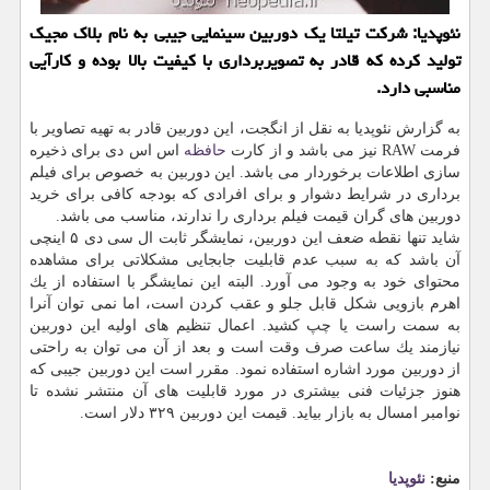
نئوپدیا: شركت تیلتا یك دوربین سینمایی جیبی به نام بلاك مجیك
تولید كرده كه قادر به تصویربرداری با كیفیت بالا بوده و كارآیی
مناسبی دارد.
به گزارش نئوپدیا به نقل از انگجت، این دوربین قادر به تهیه تصاویر با
فرمت RAW نیز می باشد و از كارت
حافظه
اس اس دی برای ذخیره
سازی اطلاعات برخوردار می باشد. این دوربین به خصوص برای فیلم
برداری در شرایط دشوار و برای افرادی كه بودجه كافی برای خرید
دوربین های گران قیمت فیلم برداری را ندارند، مناسب می باشد.
شاید تنها نقطه ضعف این دوربین، نمایشگر ثابت ال سی دی ۵ اینچی
آن باشد كه به سبب عدم قابلیت جابجایی مشكلاتی برای مشاهده
محتوای خود به وجود می آورد. البته این نمایشگر با استفاده از یك
اهرم بازویی شكل قابل جلو و عقب كردن است، اما نمی توان آنرا
به سمت راست یا چپ كشید. اعمال تنظیم های اولیه این دوربین
نیازمند یك ساعت صرف وقت است و بعد از آن می توان به راحتی
از دوربین مورد اشاره استفاده نمود. مقرر است این دوربین جیبی كه
هنوز جزئیات فنی بیشتری در مورد قابلیت های آن منتشر نشده تا
نوامبر امسال به بازار بیاید. قیمت این دوربین ۳۲۹ دلار است.
منبع:
نئوپدیا