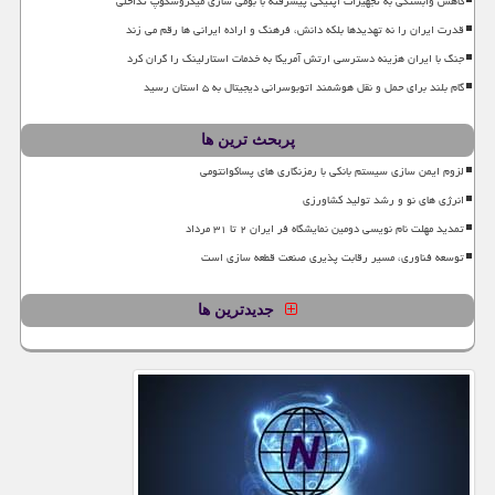
کاهش وابستگی به تجهیزات اپتیکی پیشرفته با بومی سازی میکروسکوپ تداخلی
قدرت ایران را نه تهدیدها بلکه دانش، فرهنگ و اراده ایرانی ها رقم می زند
جنگ با ایران هزینه دسترسی ارتش آمریکا به خدمات استارلینک را گران کرد
گام بلند برای حمل و نقل هوشمند اتوبوسرانی دیجیتال به ۵ استان رسید
پربحث ترین ها
لزوم ایمن سازی سیستم بانکی با رمزنگاری های پساکوانتومی
انرژی های نو و رشد تولید کشاورزی
تمدید مهلت نام نویسی دومین نمایشگاه فر ایران ۲ تا ۳۱ مرداد
توسعه فناوری، مسیر رقابت پذیری صنعت قطعه سازی است
جدیدترین ها