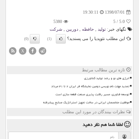
1398/07/01
19:30:11
5380
5
/
5.0
تگهای خبر:
تولید
,
حافظه
,
دوربین
,
شركت
این مطلب نئوپدیا را می پسندید؟
(0)
(1)
X
تازه ترین مطالب مرتبط
انرژی های نو و رشد تولید کشاورزی
تمدید مهلت نام نویسی دومین نمایشگاه فر ایران ۲ تا ۳۱ مرداد
توسعه فناوری، مسیر رقابت پذیری صنعت قطعه سازی است
موفقیت متخصصان ایرانی در ساخت تجهیز استراتژیک صنایع پیشرفته
نظرات بینندگان در مورد این مطلب
لطفا شما هم
نظر دهید