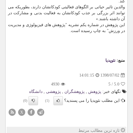
كند.
والدین تاثیر حیاتی بر الگوهای فعالیتی كودكانشان دارند، بطوریكه می
توانند اثر بزرگی بر جذب كودكانشان به فعالیت بدنی و مشاركت در
آن داشته باشند.»
این پژوهش در شماره یكم نشریه "پژوهش های فیزیولوژی و مدیریت
در ورزش" به چاپ رسیده است.
منبع:
نئوپدیا
1398/07/02
14:01:15
4930
5
/
5.0
تگهای خبر:
پژوهش
,
پژوهشگران
,
پژوهشی
,
دانشگاه
این مطلب نئوپدیا را می پسندید؟
(0)
(1)
X
تازه ترین مطالب مرتبط