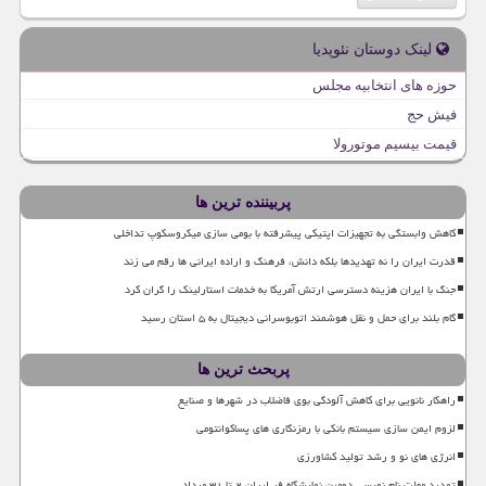
لینک دوستان نئوپدیا
حوزه های انتخابیه مجلس
فیش حج
قیمت بیسیم موتورولا
پربیننده ترین ها
کاهش وابستگی به تجهیزات اپتیکی پیشرفته با بومی سازی میکروسکوپ تداخلی
قدرت ایران را نه تهدیدها بلکه دانش، فرهنگ و اراده ایرانی ها رقم می زند
جنگ با ایران هزینه دسترسی ارتش آمریکا به خدمات استارلینک را گران کرد
گام بلند برای حمل و نقل هوشمند اتوبوسرانی دیجیتال به ۵ استان رسید
پربحث ترین ها
راهکار نانویی برای کاهش آلودگی بوی فاضلاب در شهرها و صنایع
لزوم ایمن سازی سیستم بانکی با رمزنگاری های پساکوانتومی
انرژی های نو و رشد تولید کشاورزی
تمدید مهلت نام نویسی دومین نمایشگاه فر ایران ۲ تا ۳۱ مرداد