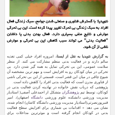
نئوپدیا: با گسترش فناوری و صنعتی شدن جوامع، سبك زندگی فعال
افراد به سبك زندگی بی تحرك تغییر پیدا كرده است. این بی تحركی
عوارض و نتایج منفی بسیاری دارد. فعال بودن بدنی یا داشتن
ˮفعالیت بدنیˮ می تواند سبب كاهش این بی تحركی و عوارض
ناشی از آن شود.
به گزارش نئوپدیا به نقل از ایسنا،
امروزه افراد خیلی كمی تغذیه
سالم دارند و در فعالیت بدنی منظم مشاركت می كنند. از منظر
سلامت عمومی، این بی تحركی تمایل به همه گیر شدن دارد. بی
تحركی در میان كودكان رو به افزایش است و مهم ترین مشخصه آن
شیوع چاقی در میان این قشر است، قسمتی از این بی تحركی ناشی
از فناوری مدرن است كه فعالیت بدنی افراد را كاهش داده است.
پژوهشی كه درباب نقش خانواده در نهادینه كردن فعالیت بدنی در
كودكان، توسط تیم
پژوهشگران
متشكل از احمدعلی آصفی( استادیار
مدیریت ورزشی دانشكده علوم ورزشی
دانشگاه
اصفهان)، امیر
قنبرپورنصرتی(استادیار مدیریت ورزشی دانشگاه كاشان) انجام شده،
نشان می دهد: « اقدامات بی شماری برای افزایش سطح فعالیت
بدنی در كودكان انجام گرفته است و موثرترین مداخلات برای