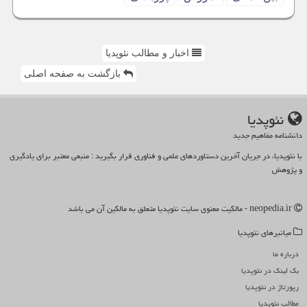
اخبار و مطالب نئوپدیا
بازگشت به صفحه اصلی
نئوپدیا
دانشنامه مفاهیم جدید
با نئوپدیا، در جریان آخرین دستاوردهای علمی و فناوری قرار بگیرید : منبعی معتبر برای یادگیری
و پژوهش
neopedia.ir - مالکیت معنوی سایت نئوپدیا متعلق به مالکین آن می باشد
میانبرهای نئوپدیا
درباره ما
بک لینک در نئوپدیا
رپورتاژ در نئوپدیا
مطالب نئوپدیا