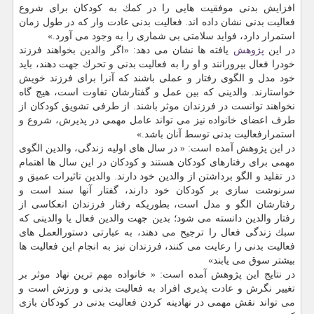
افزایش بدنی موفقیت هایی را در كمك به كودكان برای شروع
فعالیت بدنی نشان داده اند. فعالیت بدنی عادت وار كه در طول زمان
استمرار دارد، فواید سلامتی بی شماری را به وجود می آورد.»
در این
پژوهش
یافته ها نشان می دهد: «اگر والدین بخواهند فرزند
خودرا فعال بپرورانند و او را به فعالیت بدنی و تحرك جهت دهند، باید
خود مدل و الگوی رفتار و عملی باشند كه آنرا برای فرزند خویش
خواستارند. والدینی كه بین عمل و گفتارشان تفاوت است، هیچ گاه
نخواهند توانست در فرزندان موثر باشند. از طرفی تشویق كودكان از
طرف اعضای خانواده نیز می تواند عامل مهمی در پذیرش، شروع و
استمرارفعالیت بدنی توسط آنان باشد.»
در این پژوهش آمده است: « در سال های اولیه زندگی، والدین الگوی
مهمی برای رفتارهای كودكان هستند و كودكان در این سال ها اهتمام
در تقلید و الگو برداشتن از والدین خود دارند. والدین تاثیرات عمیق و
سرنوشت سازی بر كودكان خود دارند، گفتار آنها سند است و
رفتارشان الگو و مدل است، بطوریكه رفتار فرزندان انعكاسی از
رفتار والدین دانسته می شود؛ بدین جهت والدین فعال یا والدینی كه
سبك زندگی فعال را ترجیح می دهند، به عبارتی دستورالعمل های
فعالیت بدنی را رعایت می كنند، فرزندان نیز به انجام این فعالیت ها
بیشتر سوق می یابند»
در نتایج این پژوهش آمده است: « خانواده مهم ترین نهاد موثر بر
تغییر نگرش و عادت پذیری افراد به فعالیت بدنی و ورزش است و
می تواند نقش مهمی در نهادینه كردن فعالیت بدنی در كودكان بازی