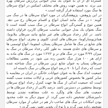
گسترده ای از آن به عنوان یك مدل حیوانی پرارزش سرطان بهره
می برند. به همین جهت روش های مختلف امیكس در انواع سرطان
ها سگ مورد استفاده قرار گرفته است.»
در این پژوهش، پژوهشگران در مورد انواع سرطان ها در سگ می
گویند: « در سگ مانند انسان انواع و اقسام سرطان رخ می دهد.
همین تنوع و گستردگی انواع سرطان در سگ سبب گشته است تا
سگ بعنوان یك مدل حیوانی مناسب سرطان كاربرد فراوان داشته
باشد. در كنار رخداد سرطان های غیر شایع مانند سرطان ملانوما،
همانژیوساركوما، سرطان های كبدی، كلیوی و مغزی، انواع سرطان
های شایع در سگ ها شامل سرطان پستان، لمفوما، انواع لوسمی ها
و سرطان های جلدی هستند. به طور كلی رخداد سرطان در سگ به
میزان ۳/۹۹ مورد در سگ های نر و ۱/۲۷۲ مورد در سگ های ماده به
ازای هر ۱۰۰ هزار سگ تخمین زده می شود. در بعضی مطالعات
سرطان پستان به عنوان شایع ترین سرطان در سگ شناخته شده
است كه رخداد آنرا تا ۷۰ درصد انواع سرطان در سگ دانسته اند.
جمعیت اندك سگ ها به عنوان حیوانات خانگی در ایران در مقایسه با
سایر كشور ها بخصوص كشورهای غربی و ایالات متحده سبب گشته
است كه جمعیت اندكی از سگ ها جهت كنترل رخداد انواع سرطان
توسط محققین در دسترس باشد. درصد بالایی از رخداد سرطان ها در
جمعیت های سگ های ولگرد به علت مشاهده نشدن توسط
دامپزشكان تشخیص داده نمی گردد. از سوی دیگر به علت محدود
بودن امكانات در سگ های صاحب دار هم در خیلی از موارد سرطان
تشخیص داده نمی گردد و یا نوع آن بخوبی تعیین نمی گردد.»