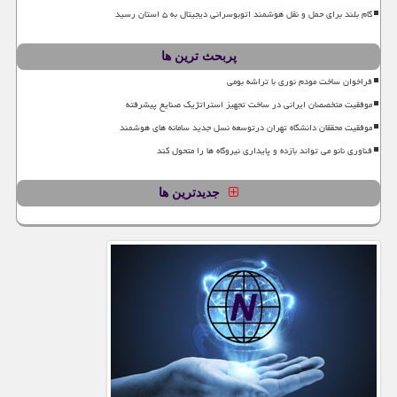
گام بلند برای حمل و نقل هوشمند اتوبوسرانی دیجیتال به ۵ استان رسید
پربحث ترین ها
فراخوان ساخت مودم نوری با تراشه بومی
موفقیت متخصصان ایرانی در ساخت تجهیز استراتژیک صنایع پیشرفته
موفقیت محققان دانشگاه تهران درتوسعه نسل جدید سامانه های هوشمند
فناوری نانو می تواند بازده و پایداری نیروگاه ها را متحول کند
جدیدترین ها