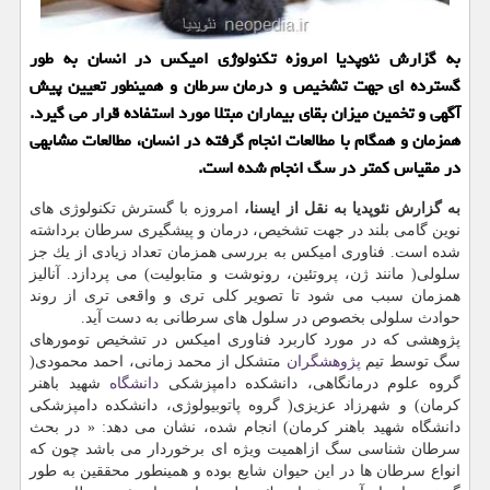
به گزارش نئوپدیا امروزه تكنولوژی امیكس در انسان به طور
گسترده ای جهت تشخیص و درمان سرطان و همینطور تعیین پیش
آگهی و تخمین میزان بقای بیماران مبتلا مورد استفاده قرار می گیرد.
همزمان و همگام با مطالعات انجام گرفته در انسان، مطالعات مشابهی
در مقیاس كمتر در سگ انجام شده است.
به گزارش نئوپدیا به نقل از ایسنا،
امروزه با گسترش تكنولوژی های
نوین گامی بلند در جهت تشخیص، درمان و پیشگیری سرطان برداشته
شده است. فناوری امیكس به بررسی همزمان تعداد زیادی از یك جز
سلولی( مانند ژن، پروتئین، رونوشت و متابولیت) می پردازد. آنالیز
همزمان سبب می شود تا تصویر كلی تری و واقعی تری از روند
حوادث سلولی بخصوص در سلول های سرطانی به دست آید.
پژوهشی كه در مورد كاربرد فناوری امیكس در تشخیص تومورهای
سگ توسط تیم
پژوهشگران
متشكل از محمد زمانی، احمد محمودی(
گروه علوم درمانگاهی، دانشكده دامپزشكی
دانشگاه
شهید باهنر
كرمان) و شهرزاد عزیزی( گروه پاتوبیولوژی، دانشكده دامپزشكی
دانشگاه شهید باهنر كرمان) انجام شده، نشان می دهد: « در بحث
سرطان شناسی سگ ازاهمیت ویژه ای برخوردار می باشد چون كه
انواع سرطان ها در این حیوان شایع بوده و همینطور محققین به طور