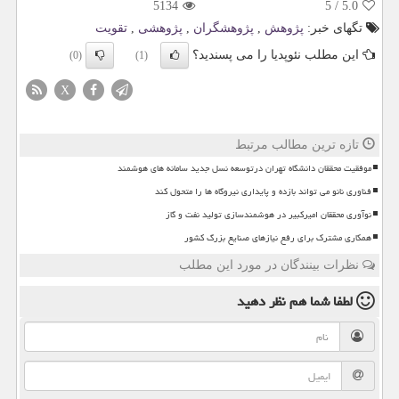
5134
5
/
5.0
تگهای خبر:
پژوهش
,
پژوهشگران
,
پژوهشی
,
تقویت
این مطلب نئوپدیا را می پسندید؟
(0)
(1)
X
تازه ترین مطالب مرتبط
موفقیت محققان دانشگاه تهران درتوسعه نسل جدید سامانه های هوشمند
فناوری نانو می تواند بازده و پایداری نیروگاه ها را متحول کند
نوآوری محققان امیرکبیر در هوشمندسازی تولید نفت و گاز
همکاری مشترک برای رفع نیازهای صنایع بزرگ کشور
نظرات بینندگان در مورد این مطلب
لطفا شما هم
نظر دهید