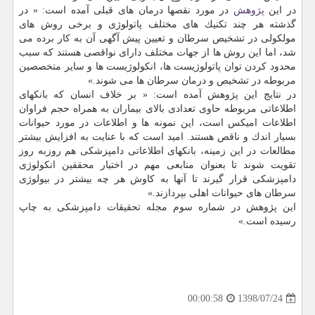
در این
پژوهش
در مورد نقصها درمان های قبلی آمده است: « در
گذشته هر چند تكنیك های مختلف پاتولوژی و برخی روش های
مولكولی در تشخیص سرطان و تعیین پیش آگهی آن به كار برده می
شد، اما این روش ها از جهات مختلف دارای نواقصی هستند كه سبب
محدود كردن توان پاتولوژیست ها، انكولوژیست ها و سایر متخصصین
مربوطه در تشخیص و درمان سرطان ها می شوند.»
در نتایج این پژوهش آمده است: « بر خلاف انسان كه بانكهای
اطلاعاتی مربوطه حاوی تعدادی بالای بیماران به همراه حجم فراوان
اطلاعات امیكس است، این نمونه ها و اطلاعات در مورد حیوانات
بسیار اندك و ناقص هستند. امید است كه با عنایت به افزایش بیشتر
مطالعات در این زمینه، بانكهای اطلاعاتی دامپزشكی هم روزبه روز
تقویت شوند تا بعنوان منابعی مهم در اختیار محققین انكولوژی
دامپزشكی قرار گیرند تا آنها به كاوش هر چه بیشتر در بیولوژی
سرطان های حیوانات اهلی بپردازند.»
این پژوهش در شماره سوم مجله تحقیقات دامپزشكی به چاپ
رسیده است.»
1398/07/24
00:00:58