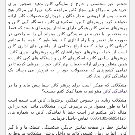
شخص غیر متخصص و خارج از نماینگی کانن ندهید. همچنین برای
خرید هم به مراکز غیر مجاز کانن مراجعه نکنید. زیرا این مراکز هیچ
خدمات پس از فروشی به دارندگان و خریداران محصولات کانن ارائه
نخواهند کرد. پرینترهای کانن، اسکنرهای کانن، دستگاه کپی کانن و
پرینترهای سلفی کانن همگی دارای ساختار پیچیده ای هستند که فقط
یه متخصص با تجربه در نمایندگی کانن میتواند آن را به راحتی در
صورت نیاز تعمیر و یا راه اندازی کند. همانطور که همه ما میدانیم
کمپانی کانن تولید کننده انواع مختلفی از ماشین های اداری کانن
است از جمله پرینترهای جوهرافشان کانن، پرینترهای لیزری کانن،
پرینترهای سلفی کانن، اسکنرهای کانن و دستگاه های کپی کانن به
همین منظور و برای ارائه خدمات بهتر کانن خود را موظف کرده تا در
تمامی کشورهای که محصولات خود را به فروش می رساند یک
نمایندگی کانن ایجاد کند.
مشکلاتی که ممکن است برای پرینتر کانن شما پیش بیاید و ما در
نمایندگی کانن
میتوانیم به شما کمک کنیم چیست؟
مشکلات زیادی در خصوص عملکرد پرینترهای کانن ثبت نشده است
اما به طور معمول برای برطرف کردن مشکلاتی مانند انچه در این
مقاله ذکر میکنیم نیاز است حتما با نمایندگی کانن به شماره های
66954128-66954189 تماس حاصل فرمایید.
نمایش خطا در صفحه نمایش چاپگر، شکستگی غلطک ها و یا گیر
کردن آنها در زمان کشیدن کاغذ به داخل پرینتر، مشکلات مربوط به