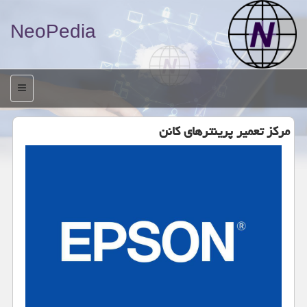
NeoPedia
منو
مركز تعمیر پرینترهای كانن