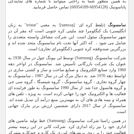
به همین منظور شما به راحتی میتوانید با شماره های نمایندگی
پاناسونیک (66954128-66954189) تماس حاصل فرمایید.
سامسونگ
(تلفظ کره ای: [
samsʌŋ
]؛ به معنی "
tristar
" به زبان
انگلیسی) یک کنگلومرا چند ملیتی کره جنوبی است که مقر آن در
شهر سامسونگ سئول است. این شرکت مشاغل وابسته متعددی را
شامل می شود ، که اکثر آنها تحت نام سامسونگ متحد شده اند و
بزرگترین صندوقچه کره جنوبی (کنگلومرای تجاری) است.
شرکت سامسونگ (
Samsung
) توسط لی بیونگ چول در سال 1938 به
عنوان یک شرکت بازرگانی تأسیس شد. سامسونگ در اواخر دهه
1960 وارد صنایع الکترونیک و صنایع ساخت و ساز و کشتی سازی در
اواسط دهه 1970 شد. به دنبال مرگ لی در سال 1987 ، سامسونگ به
چهار گروه تجاری - گروه سامسونگ ، گروه شینسگا ، گروه سی جی
و گروه هانسول جدا شد. از سال 1990 سامسونگ به طور فزاینده ای
فعالیت ها و الکترونیک خود را جهانی کرده است. به ویژه ، تلفن های
همراه و نیمه هادی های آن به مهمترین منبع درآمد آن تبدیل شده اند.
سامسونگ از سال 2017 دارای ششمین ارزش برتر مارک جهانی
است.
در همین راستا شرکت سامسونگ (
Samsung
) خط تولید ماشین های
اداری خود را نیز راه اندازی کرد. شرکت کانن در این زمینه بیشتر
فعالیت خود را بر روی پرینترهای لیزری تک کاره و چندکاره متمرکز