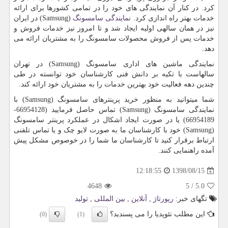
کرد. در کنار آن نمایندگی های خود را در تمامی کشورها برای ارائه
خدمات بهتر راه اندازی کرد.
نمایندگی سامسونگ
(
Samsung
) در ایران
نیز در همان سالهی اولیه ایجاد شد و تا امروز نیز خدمات فروش و
خدمات پس از فروش محصولات سامسونگ را به مشتریان ارائه می
دهد.
نمایندگی ماشین های اداری سامسونگ (
Samsung
) در تهران
سالهاست با تکیه بر دانش فنی کارشناسان خود توانسته در طی
چندین دهه فعالیت خود بهترین خدمات را به مشتریان خود ارائه کند.
شما میتوانید به منظور خرید پرینترهای سامسونگ (Samsung) با
نمایندگی سامسونگ (Samsung) تماس حاصل فرمایید (66954128-
66954189) یا در صورت ایجاد اشکال در عملکرد پرینتر سامسونگ
(Samsung) خود با کارشناسان ما به صورت لایو چک و یا تماس تلفنی
ارتباط برقرار کنید تا کارشناسان ما شما را در خوصوص مشکل پیش
آمده راهنمایی کنند.
1398/08/15
12:18:55
4648
5
/
5.0
تگهای خبر:
رپورتاژ
,
آنلاین
,
بین المللی
,
تولید
این مطلب نئوپدیا را می پسندید؟
(0)
(1)