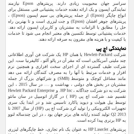
سراسر جهان محبوبیت زیادی دارند. پرینترهای
Epson
نیازمند
نمایندگی اپسون و یک ارائه دهنده خدمات پشتیبانی فنی مستقل برای
انواع چاپگر (
Epson
) از جمله پرینترهای بی سیم اپسون (
Epson
) ،
پرینترهای جوهر افشان (
Epson
) و جت لیزری است و تا بهترین راه
حل را مطابق با الزامات به مشتریان و کاربران اپسون ارائه دهد.
خدمات پشتیبانی توسط تکنسین های معتبر انجام می شود تا خدمات
با کیفیت و با هزینه های مقرون به صرفه ارائه دهند.
نمایندگی اچ پی
شرکت
Hewlett-Packard
یا همان
HP
یک شرکت فن آوری اطلاعاتی
چند ملیتی آمریکایی است که مقر آن در پالو آلتو ، کالیفرنیا ست. این
شرکت طیف گسترده ای از اجزای سخت افزاری و همچنین نرم
افزار و خدمات مرتبط با آنها را به مصرف کنندگان ارائه می دهد
مانند مشاغل کوچک و متوسط (
SMB
) و شرکتهای بزرگ از جمله
مشتریان در بخش های دولتی ، بهداشت و .... در سال 2015 ، این
شرکت به دو شرکت جداگانه ،
HP Inc
. و
Hewlett Packard Enterprise
تقسیم شد. شرکت اچ پی (
HP
) در گاراژ اتومبیل در سان ماتئو
توسط بیل هیولت و دیوید پاکارد تاسیس شد و در ابتدا یک سری
تجهیزات الکترونیکی را تولید کرد.شرکت اچ پی
(HP)
از سال 2007 تا
Q2 2013
تولید کننده رایانه های برتر جهان بود ، در این چندساله لنوو
به
HP
برتری پیدا کرده است.
پرینترهای
HP LaserJet
به عنوان یک نام تجاری، خط چاپگرهای لیزری