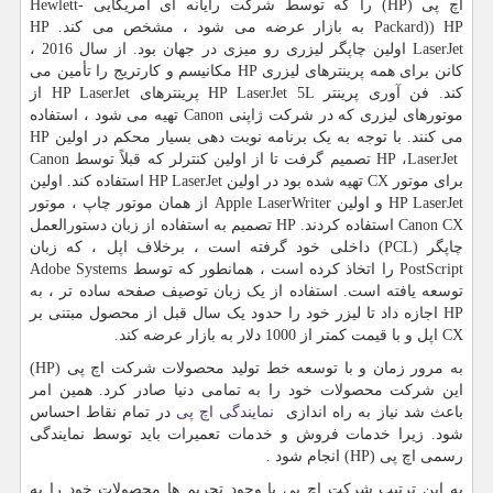
اچ پی
HP)
) را که توسط شرکت رایانه ای آمریکایی
Hewlett-
Packard)) HP
به بازار عرضه می شود ، مشخص می کند.
HP
LaserJet
اولین چاپگر لیزری رو میزی در جهان بود. از سال 2016 ،
کانن برای همه پرینترهای لیزری
HP
مکانیسم و کارتریج را تأمین می
کند. فن آوری پرینتر
HP LaserJet 5L
پرینترهای
HP LaserJet
از
موتورهای لیزری که در شرکت ژاپنی
Canon
تهیه می شود ، استفاده
می کنند. با توجه به یک برنامه نوبت دهی بسیار محکم در اولین
HP
LaserJet
،
HP
تصمیم گرفت تا از اولین کنترلر که قبلاً توسط
Canon
برای موتور
CX
تهیه شده بود در اولین
HP LaserJet
استفاده کند. اولین
HP LaserJet
و اولین
Apple LaserWriter
از همان موتور چاپ ، موتور
Canon CX
استفاده کردند.
HP
تصمیم به استفاده از زبان دستورالعمل
چاپگر (
PCL
) داخلی خود گرفته است ، برخلاف اپل ، که زبان
PostScript
را اتخاذ کرده است ، همانطور که توسط
Adobe Systems
توسعه یافته است. استفاده از یک زبان توصیف صفحه ساده تر ، به
HP
اجازه داد تا لیزر خود را حدود یک سال قبل از محصول مبتنی بر
CX
اپل و با قیمت کمتر از 1000 دلار به بازار عرضه کند.
به مرور زمان و با توسعه خط تولید محصولات شرکت اچ پی (
HP
)
این شرکت محصولات خود را به تمامی دنیا صادر کرد. همین امر
باعث شد نیاز به راه اندازی
نمایندگی اچ پی
در تمام نقاط احساس
شود. زیرا خدمات فروش و خدمات تعمیرات باید توسط نمایندگی
رسمی اچ پی (
HP
) انجام شود .
به این ترتیب شرکت اچ پی با وجود تحریم ها محصولات خود را به