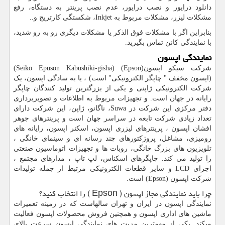
دانلود درایور و نصب درایور، عدم نصب پرینتر به دستگاه، رفع
مشکلات لیزر، مشکلات مربوط به
Inkjet
، شکستگی کارتریج و..
بنابراین اگر با مشکلات فوق الذکر یا مشکلات دیگری رو به رو شدید،
با نمایندگی کانن تماس بگیرید.
نمایندگی اپسون
شرکت سیکو اپسون(
Epson
) (Seikō Epuson Kabushiki-gisha)
(اپسون مخفف " چاپگر الکترونیکی" است) ، یا به سادگی اپسون، یک
شرکت الکترونیکی ژاپنی و یکی از بزرگترین تولید کنندگان چاپگر
رایانه در جهان است. و تجهیزات مربوط به اطلاعات و تصویربرداری
دفتر مرکزی این شرکت در
Suwa
، ناگانو، ژاپن، این شرکت دارای
تعداد زیادی شرکت تابعه در سراسر جهان است و پرینترهای جوهر
افشان اپسون ، پرینترهای لیزری اپسون، اسکنر اپسون، رایانه های
رومیزی، مشاغل، پروژکتورهای چند رسانه ای و سینمای خانگی ،
تلویزیون های بزرگ خانگی، روبات ها و تجهیزات اتوماسیون صنعتی
را تولید می کند. چاپگرهای اسکناس، لپ تاپ ، مدارهای مجتمع ،
اجزای
LCD
و سایر قطعات الکترونیکی مرتبط از جمله تولیدات
شرکت اپسون (
Epson
) است.
چرا باید نمایندگی مجاز اپسون (
Epson
) را انتخاب کنید؟
نمایندگی اپسون در ایران و تهران سالهاست که در زمینه تعمیرات
ماشین های اداری اپسون و همچنین فروش محصولات اپسون فعالیت
میکند. یکی از مهمترین مزیت های نمایندگی اپسون سرعت بالای