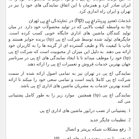
ایران صادر کرد و همزمان با این اتفاق نمایندگی های خود را نیز در
تهران و ایران راه اندازی کرد.
خدمات تعمیر پرینتراچ پی
hp)
) در نمایندگی اچ پی تهران
hp
به واسطه کیفت بالایی که در تولید محصولات خود دارد. در میان
تولید کنندگان ماشین های اداری جایگاه خوبی کسب کرده است.
چاپگرهای تولید شده توسط شرکت اچ پی
hp)
) برنده جوایز هستند و
چاپ با کیفیت بالا و طیف گسترده ای از گزینه ها را به کاربران خود
ارائه می دهند. به دلیل این میزان از محبوبیت است که شرکت اچ پی
hp)
) خود را موظف میداند تا با ایجاد نمایندگی های اچ پی در سرتاسر
جهان بهترین خدمات فروش و تعمیرات اچ پی را ارائه دهند.
نمایندگی اچ پی در تهران نیز به تمامی اصول ارائه شده از سمت
شرکت اچ پی کاملا پایبند است و تمامی سعی خود را میکند تا ارائه
کننده بهترین خدمات به مشریان ماشین های اداری اچ پی باشد.
نمایندگی اچ پی
hp)
) همچنین موارد زیر را به طور کامل پشتیبانی
می کند.
1. پشتیبانی از نصب درایور ماشین های اداری اچ پی
2. تنظیمات چاپگر جدید
3. رفع مشکلات شبکه پرینتر و اتصال
4- تعمیر یا نصب مجدد درایورهای اچ پی
HP