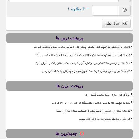
= ۴ بعلاوه ۱
ارسال نظر
پربیننده ترین ها
کاهش وابستگی به تجهیزات اپتیکی پیشرفته با بومی سازی میکروسکوپ تداخلی
قدرت ایران را نه تهدیدها بلکه دانش، فرهنگ و اراده ایرانی ها رقم می زند
جنگ با ایران هزینه دسترسی ارتش آمریکا به خدمات استارلینک را گران کرد
گام بلند برای حمل و نقل هوشمند اتوبوسرانی دیجیتال به ۵ استان رسید
پربحث ترین ها
انرژی های نو و رشد تولید کشاورزی
تمدید مهلت نام نویسی دومین نمایشگاه فر ایران ۲ تا ۳۱ مرداد
توسعه فناوری، مسیر رقابت پذیری صنعت قطعه سازی است
فراخوان ساخت مودم نوری با تراشه بومی
جدیدترین ها