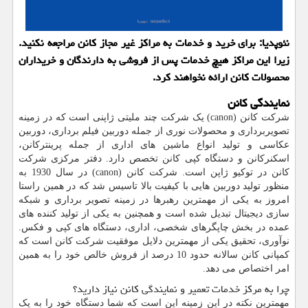
نئوپدیا: برای خرید و خدمات به مراكز غیر مجاز كانن مراجعه نكنید.
زیرا این مراكز هیچ خدمات پس از فروشی به دارندگان و خریداران
محصولات كانن ارائه نخواهند كرد.
نمایندگی کانن
شرکت کانن (
canon
) یک شرکت چند ملیتی ژاپنی است که در زمینه
تصویربرداری و محصولات نوری از جمله دوربین فیلم برداری، دوربین
عکاسی و تولید انواع ماشین های اداری از جمله پرینترکانن،
اسکنرکانن و دستگاه کپی کانن تخصص دارد. دفتر مرکزی شرکت
کانن در توکیو ژاپن است. شرکت کانن (
canon
) در سال 1930 به
منظور تولید دوربین هایی با کیفیت بالا تاسیس شد که در همین راستا
امروز به یکی از مهمترین رهبرها در زمینه تصویر برداری و شبکه
سازی دیجیتال تبدیل شده است و همچنین به یکی از تولید کننده های
عمده در بخش چاپگرهای شخصی، اداری، دستگاه های کپی و فکس.
نوآوری، تحقیق یکی از مهمترین دلایل موفقیت شرکت کانن است که
کمپانی کانن سالانه حدود 10 درصد از فروش خالص خود را به همین
امر اختصاص می دهد.
چرا به مرکز خدمات تعمیر و نمایندگی کانن نیاز دارید؟
مهمترین نکته در این زمینه این است که شما دستگاه خود را به یک