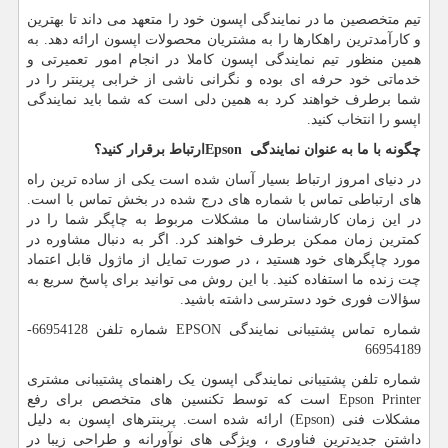
تیم متخصصین ما در نمایندگی اپسون خود را متعهد می داند تا بهترین
و کارآمدترین راهکارها را به مشتریان محصولات اپسون ارائه دهد. به
همین منظور تیم نمایندگی اپسون کاملا در انجام امور تعمیرتی و
خدماتی خود حرفه ای بوده و نگرانی ناشی از خرابی پرینتر را در
شما برطرف خواهند کرد به همین دلی است که شما باید نمایندگی
اپسو را انتخاب کنید.
چگونه با ما به عنوان نمایندگی
Epson
ارتباط برقرار کنید؟
در دنیای امروز ارتباط بسیار آسان شده است یکی از ساده ترین راه
های ارتباطی تماس با شماره های درج شده در بخش تماس با است.
در این زمان کارشناسان ما مشکلات مربوط به چاپگر شما را در
کمترین زمان ممکن برطرف خواهند کرد. اگر به دنبال مشاوره در
مورد چاپگرهای خود هستید ، در صورت تمایل از ماژول قابل اعتماد
چت زنده ما استفاده کنید. با این روش می توانید برای پاسخ سریع به
سؤالات فوری خود دسترسی داشته باشید.
شماره تماس پشتیبانی نمایندگی
EPSON
شماره تلفن 66954128-
66954189
شماره تلفن پشتیبانی نمایندگی اپسون یک راهنمای پشتیبانی مشتری
Epson Printer
است که توسط تکنسین های متخصص برای رفع
مشکلات فنی (
Epson
) ارائه شده است. پرینترهای اپسون به دلیل
داشتن جدیدترین فناوری ، ویژگی های نوآورانه و طراحی زیبا در