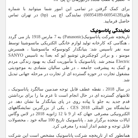
برای کمک گرفتن در تمامی این امور شما میتوانید با شماره
های(66954128-66954189) نمایندگی اچ پی
hp)
) در تهران تماس
حاصل فرمایید.
نمایندگی پاناسونیک
تاریخچه شرکت پاناسونیک(
Panasonic
) به 7 مارس 1918 باز می گردد
، هنگامی که کارخانه تولید لوازم خانگی الکتریکی ماتسوشیتا توسط
سه نفر تأسیس شد: بنیانگذار کونوسوکه ماتسوشیتا ، همسرش
مومنو ، و برادر کوچکترش توشیو ایو که بعداً به تاسیس
SANYO
Electric
منجر شد. پاناسونیک با مأموریت کمک به بهبود زندگی مردم
و کمک به پیشرفت جامعه ، در طی سالیان متمادی به موجودیتی
مشغول تجارت در حوزه گسترده ای از تجارت در مرحله جهانی تبدیل
شد.
در سال 2018 ، نقطه عطف قابل توجه صدمین سالگرد پاناسونیک ،
تلاشهای گسترده ای در حال انجام است تا عزم ما را برای برداشتن
قدم جدید به جلو با پیاده روی در پای بنیانگذار ما نشان دهد. در
نمایشگاه بین المللی
CES 2018
، یکی از بزرگترین نمایشگاههای
الکترونیکی مصرفی جهان که از 9 تا 12 ژانویه 2018 در لاس وگاس
ایالات متحده برگزار شد ، پاناسونیک تاریخ 100 ساله خود ، محصولات
قابل توجه و چشم انداز آینده را معرفی کرد.
همانطور که از تاریخچه شرکت پاناسونیک مشخص است این شرکت