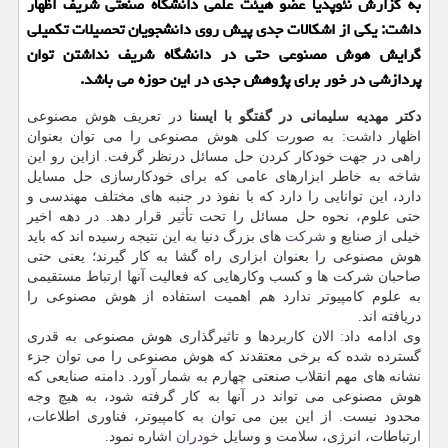
به گزارش نئوپدیا عضو هیئت علمی دانشگاه صنعتی شریف اظهار
داشت: یكی از اشكالات جدی پیش روی دانشجویان تحصیلات تكمیلی
گرایش هوش مصنوعی حتی در دانشگاه شریف نداشتن توان
پردازشی در خور برای پژوهش جدی در این حوزه می باشد.
دكتر مهدیه سلیمانی در گفتگو با ایسنا
در تعریف هوش مصنوعی
اظهار داشت: به صورت كلی هوش مصنوعی را می توان بعنوان
راهی در جهت خودكار كردن حل مسائل درنظر گرفت. ازاین رو این
شاخه به خاطر ابزارهای عامی كه برای خودكارسازی حل مسایل
دارد، این توانایی را دارد كه با نفوذ در جنبه های مختلف مهندسی و
حتی علوم، نحوه حل مسائل را تحت تأثیر قرار دهد. در دهه اخیر
خیلی از صنایع و
شركت
های بزرگ دنیا به این نتیجه رسیده اند كه باید
هوش مصنوعی را بعنوان ابزاری راه گشا به كار گیرند؛ یعنی حتی
صاحبان شركت ها و كسب وكارهایی كه فعالیت آنها ارتباط مستقیمی
به علوم كامپیوتر ندارد هم اهمیت استفاده از هوش مصنوعی را
دریافته اند.
وی ادامه داد: الان كاربردها و تاثیرگذاری هوش مصنوعی به قدری
گسترده شده كه برخی معتقدند كه هوش مصنوعی را می توان جزء
نشانه های مهم انقلاب صنعتی چهارم به شمار آورد. دامنه صنایعی كه
هوش مصنوعی می تواند در آنها به كار گرفته شود، به هیچ وجه
محدود نیست. از این بین می توان به كامپیوتر، فناوری اطلاعات،
ارتباطات، انرژی، سلامت و وسایل
خودران
اشاره نمود.