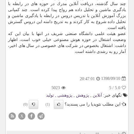
چند سال گذشته، دریافت آنلاین مدرك در حوزه های در رابطه با
یادگیری ماشین و تحلیل داده هم رواج پیدا كرده است. چند كمپانی
بزرگ آموزش آنلاین با تدریس دروس در رابطه با یادگیری ماشین و
تحلیل داده شروع به كار كردند و به تدریج دامنه این دروس گسترش
یافته است.
عضو هیئت علمی دانشگاه صنعتی شریف در انتها با بیان این كه
وضعیت اشتغال در حوزه هوش مصنوعی خیلی خوب است، اظهار
داشت: اشتغال بخصوص در شركت های خصوصی در سال های اخیر،
آمار رو به رشدی داشته است.
1398/09/10
20:47:01
5023
5
/
5.0
تگهای خبر:
آنلاین
,
پژوهش
,
پژوهشی
,
تولید
این مطلب نئوپدیا را می پسندید؟
(0)
(1)
X