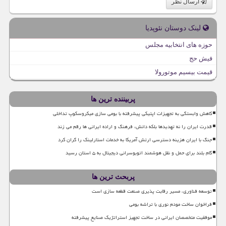
ارسال نظر
لینک دوستان نئوپدیا
حوزه های انتخابیه مجلس
فیش حج
قیمت بیسیم موتورولا
پربیننده ترین ها
کاهش وابستگی به تجهیزات اپتیکی پیشرفته با بومی سازی میکروسکوپ تداخلی
قدرت ایران را نه تهدیدها بلکه دانش، فرهنگ و اراده ایرانی ها رقم می زند
جنگ با ایران هزینه دسترسی ارتش آمریکا به خدمات استارلینک را گران کرد
گام بلند برای حمل و نقل هوشمند اتوبوسرانی دیجیتال به ۵ استان رسید
پربحث ترین ها
توسعه فناوری، مسیر رقابت پذیری صنعت قطعه سازی است
فراخوان ساخت مودم نوری با تراشه بومی
موفقیت متخصصان ایرانی در ساخت تجهیز استراتژیک صنایع پیشرفته