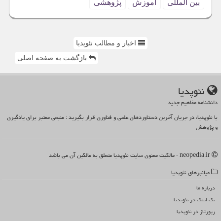
بین المللی
آموزش
پژوهشی
اخبار و مطالب نئوپدیا
بازگشت به صفحه اصلی
نئوپدیا
دانشنامه مفاهیم جدید
با نئوپدیا، در جریان آخرین دستاوردهای علمی و فناوری قرار بگیرید : منبعی معتبر برای یادگیری
و پژوهش
neopedia.ir - مالکیت معنوی سایت نئوپدیا متعلق به مالکین آن می باشد
میانبرهای نئوپدیا
درباره ما
بک لینک در نئوپدیا
رپورتاژ در نئوپدیا