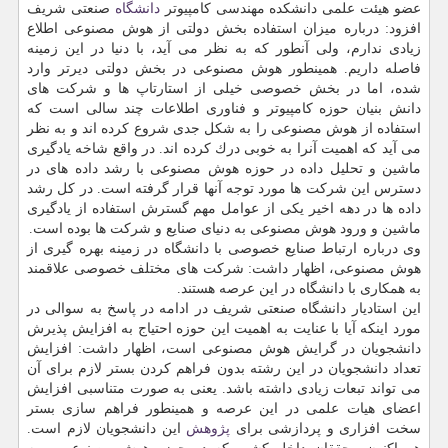
عضو هیئت علمی دانشكده مهندسی كامپیوتر
دانشگاه
صنعتی شریف
افزود: درباره میزان استفاده بخش دولتی از هوش مصنوعی اطلاع
زیادی ندارم، ولی آنطور كه به نظر می آید، با دنیا در این زمینه
فاصله داریم. همینطور هوش مصنوعی در بخش دولتی دیرتر وارد
شده، اما در بخش خصوصی خیلی از استارتاپ ها و شركت های
دانش بنیان حوزه كامپیوتر و فناوری اطلاعات چند سالی است كه
استفاده از هوش مصنوعی را به شكل جدی شروع كرده اند و به نظر
می آید كه اهمیت آنرا به خوبی درك كرده اند. در واقع شاخه یادگیری
ماشین و تحلیل داده در حوزه هوش مصنوعی با رشد داده های در
دسترس این شركت ها مورد توجه آنها قرار گرفته است. در كل رشد
داده ها در دهه اخیر یكی از عوامل مهم گسترش استفاده از یادگیری
ماشین و ورود هوش مصنوعی به دنیای صنایع و شركت ها بوده است.
وی درباره ارتباط صنایع خصوصی با دانشگاه در زمینه بهره گیری از
هوش مصنوعی، اظهار داشت: شركت های مختلف خصوصی علاقمند
به همكاری با دانشگاه در این عرصه هستند.
این استادیار دانشگاه صنعتی شریف در ادامه در پاسخ به سوالی در
مورد اینكه آیا با عنایت به اهمیت این حوزه احتیاج به افزایش پذیرش
دانشجویان در گرایش هوش مصنوعی است، اظهار داشت: افزایش
تعداد دانشجویان در این رشته بدون فراهم كردن بستر لازم برای آن
می تواند تبعات زیادی داشته باشد. یعنی به صورت متناسبی افزایش
اعضای هیات علمی در این عرصه و همینطور فراهم سازی بستر
سخت افزاری و پردازشی برای
پژوهش
این دانشجویان لازم است.