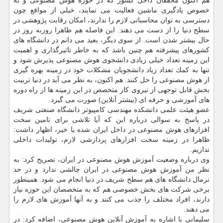
هم اكنون محققان داخل كشور كه در حوزه هوش مصنوعی و به
خصوص یادگیری ماشین فعالیت می نمایند، خیلی از مواقع چون
دسترسی به توان محاسباتی لازم را ندارند، امكان رقابت پژوهشی در
سطح دنیا را از دست می دهند. این فاصله هم ظاهرا روزبه روز در
حال بیشتر شدن است. از سوی دیگر، بعید می دانم در دانشگاه های
كشورهای پیشرفته هم چنین باشد كه به خاطر تاثیرگذاری و اهمیت
این زمینه تعداد خیلی زیادی دانشجوی هوش مصنوعی پذیرش شود و
تنها به كمك تعداد زیاد دانشجویان مشكلات خود در زمینه بهره گیری
از هوش مصنوعی را حل كنند. هم اكنون، به نظر می آید در دنیا تربیت
بخش قابل توجهی از نیروی كار متخصص در این زمینه ها از راه دوره
های آموزشی و حرفه ای (بیشتر آنلاین) صورت می گیرد.
عضو هیئت علمی دانشكده مهندسی كامپیوتر دانشگاه صنعتی شریف
در پاسخ به سوالی درباره این كه آیا تلاشی برای تامین سخت
افزارهای هوش مصنوعی در داخل ایران شده یا خیر، اظهار داشت:
ظاهرا در زمینه سخت افزارهای پردازشی لازم، تولیدات داخلی
نداریم.
وی درباره وضعیت آموزش هوش مصنوعی در ایران، تصریح كرد: به
نظر من آموزش هوش مصنوعی در ایران چالشی ندارد و در حد
نرمال دانشگاه های هم سطح شریف در دنیا انجام می شود. همینطور
برخی شركت های بخش خصوصی هم كه به متخصصان این حوزه نیاز
دارند، افراد مختلف را جذب می كنند و به آنها آموزش های لازم را
می دهند.
سلیمانی با اشاره به آموزش آنلاین هوش مصنوعی، اضافه كرد: در