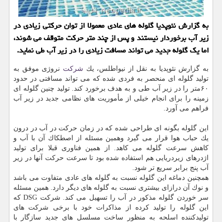
به گزارش نئوپدیا گلوله های عادی معمولا از توان حركتی زیادی در
زیر آب برخوردار نیستند و پس از چند متر حركت متوقف می شوند،
اما یك گلوله جدید می تواند مسافت زیادی را در زیر آب طی نماید.
به گزارش نئوپدیا به نقل از نیواطلس، یك
شركت
نروژی موفق به
تولید گلوله ای منحصر به فردی شده كه می تواند مسافتی در حدود
۶۰متر را در زیر آب طی و به هدف برخورد كند. تولید چنین گلوله ای
زمینه را برای انجام خیلی از مأموریت های نظامی جدید در زیر آب
فراهم می آورد.
این گلوله بگونه ای طراحی شده كه در زمان حركت در آب در درون
یك حباب هوا قرار می گیرد وهمین مسئله از اصطكاك آن با آب و
كاهش سرعت گلوله می كاهد. از همین فناوری قبلا برای تولید
اژدرهای زیردریایی هم استفاده شده بود تا سرعت حركت آنها در زیر
آب پنج برابر سریع تر شود.
همچنین دماغه این گلوله نسبت به گلوله های عادی متفاوت می باشد
و نوك آن درازای بیشتری نسبت به گلوله های دیگر دارد. همین مسئله
سر خوردن گلوله مذكور در آب را تسهیل می كند. شركت DSG كه
این گلوله را تولید كرده از مذاكرات خود با برخی شركت های
تولیدكننده اسلحه به منظور ساخت مسلسل های جدید سازگار با