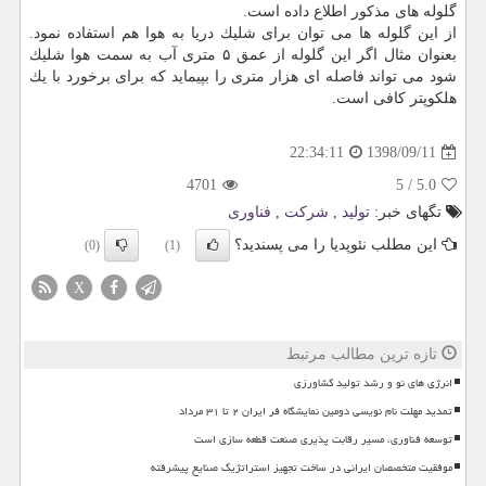
گلوله های مذكور اطلاع داده است.
از این گلوله ها می توان برای شلیك دریا به هوا هم استفاده نمود.
بعنوان مثال اگر این گلوله از عمق ۵ متری آب به سمت هوا شلیك
شود می تواند فاصله ای هزار متری را بپیماید كه برای برخورد با یك
هلكوپتر كافی است.
1398/09/11
22:34:11
4701
5
/
5.0
تگهای خبر:
تولید
,
شركت
,
فناوری
این مطلب نئوپدیا را می پسندید؟
(0)
(1)
X
تازه ترین مطالب مرتبط
انرژی های نو و رشد تولید کشاورزی
تمدید مهلت نام نویسی دومین نمایشگاه فر ایران ۲ تا ۳۱ مرداد
توسعه فناوری، مسیر رقابت پذیری صنعت قطعه سازی است
موفقیت متخصصان ایرانی در ساخت تجهیز استراتژیک صنایع پیشرفته