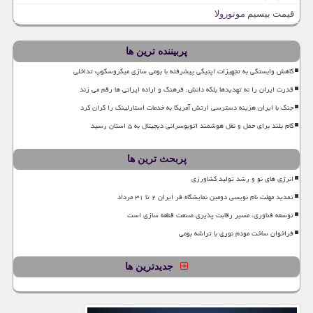
قیمت بیسیم موتورولا
پربیننده ترین ها
کاهش وابستگی به تجهیزات اپتیکی پیشرفته با بومی سازی میکروسکوپ تداخلی
قدرت ایران را نه تهدیدها بلکه دانش، فرهنگ و اراده ایرانی ها رقم می زند
جنگ با ایران هزینه دسترسی ارتش آمریکا به خدمات استارلینک را گران کرد
گام بلند برای حمل و نقل هوشمند اتوبوسرانی دیجیتال به ۵ استان رسید
پربحث ترین ها
انرژی های نو و رشد تولید کشاورزی
تمدید مهلت نام نویسی دومین نمایشگاه فر ایران ۲ تا ۳۱ مرداد
توسعه فناوری، مسیر رقابت پذیری صنعت قطعه سازی است
فراخوان ساخت مودم نوری با تراشه بومی
جدیدترین ها