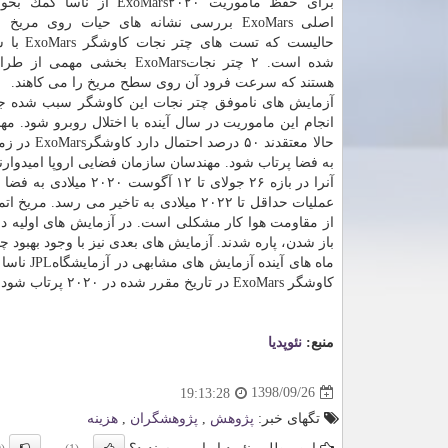
برای حفظ ماموریت ExoMars۲۰۲۰ از نا
اصلی ExoMars بررسی نشانه های حیات روی مری
حالیست كه تست 
شده است. ۲ چتر نجاتExoMars بخشی مهم
هستند كه سرعت فرود آن روی سطح مریخ را می كاهند.
آزمایش های ناموفق چتر نجات این كاوشگر سبب شده جد
انجام این ماموریت در سال آینده با اختلال روبرو شود. مه
حالا معتقدند ۵۰ درصد
آنرا در بازه ۲۶ جولای
عملیات حداقل تا ۲۰۲۲ میلادی به تاخیر 
از مقاومت هوا كار مشكلی است. در آزمایش های اولیه درا
باز شدن، پاره شدند. آزمایش های بعدی نیز با وجود بهبود
ماه های آینده آزمایش های مشابهی در آزمایشگاهJPL ناسا صورت گیرد. البته آزمایش های اولیه در JPL نوید بخش بوده و
كاوشگر ExoMars در تاریخ مقرر شده در ۲۰۲۰ پرتاب شود.
منبع:
نئوپدیا
1398/09/26
19:13:28
تگهای خبر:
پژوهش
,
پژوهشگران
,
هزینه