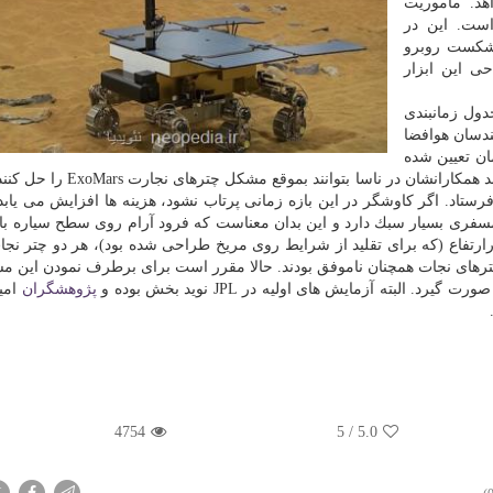
سا كمك بخواهد. ماموریت
خ است. این در
های چتر نجات كاوشگر ExoMars با شكست روبرو
ی از طراحی این ابزار
ول زمانبندی
ندسان هوافضا
 احتمال دارد كاوشگرExoMars در زمان تعیین شده
به فضا پرتاب شود. مهندسان سازمان فضایی اروپا امیدوارند همكارانشان در ناسا 
 تا ۱۲ آگوست ۲۰۲۰ میلادی به فضا فرستاد. اگر كاوشگر در این بازه زمانی پرتاب نشود، هزینه ها افزایش می ی
می رسد. مریخ اتمسفری بسیار سبك دارد و این بدان معناست كه فرود آرام روی سطح سیاره با
رتفاع (كه برای تقلید از شرایط روی مریخ طراحی شده بود)، هر دو چتر نجا
 چترهای نجات همچنان ناموفق بودند. حالا مقرر است برای برطرف نمودن این م
پژوهشگران
امید
4754
5
/
5.0
X