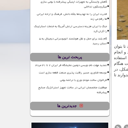
کاهش وابستگی به تجهیزات اپتیکی پیشرفته با بومی سازی
میکروسکوپ تداخلی
قدرت ایران را نه تهدیدها بلکه دانش، فرهنگ و اراده ایرانی
ها رقم می زند
جنگ با ایران هزینه دسترسی ارتش آمریکا به خدمات استارلینک
را گران کرد
گام بلند برای حمل و نقل هوشمند اتوبوسرانی دیجیتال به ۵
استان رسید
بتوانند بموقع مشكل چترهای نجارت ExoMars را حل كنند تا بتوان
ابد و انجام
پربحث ترین ها
 استفاده
ت هنگام
تمدید مهلت نام نویسی دومین نمایشگاه فر ایران ۲ تا ۳۱ مرداد
شكل، در
توسعه فناوری، مسیر رقابت پذیری صنعت قطعه سازی است
وارند تا
فراخوان ساخت مودم نوری با تراشه بومی
موفقیت متخصصان ایرانی در ساخت تجهیز استراتژیک صنایع
پیشرفته
جدیدترین ها