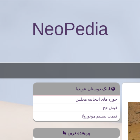
NeoPedia
لینک دوستان نئوپدیا
حوزه های انتخابیه مجلس
فیش حج
قیمت بیسیم موتورولا
پربیننده ترین ها