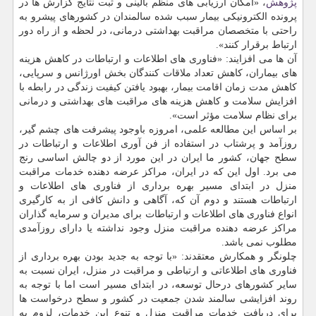
پژوهش
، «امكان ارزیابی های منظم بالینی و ثبت نتایج گزارش ها در
پرونده الكترونیكی بیمار سبب شده سالمندان در كشورهای پیشرو به
راحتی با متخصصان مراقبت بهداشتی درمانی، در لحظه و از راه دور
ارتباط برقرار كنند».
آن ها می افزایند: «فناوری های اطلاعات و ارتباطات در كاهش هزینه
های بیماران، كاهش تعداد ملاقات كنندگان بخش اورژانس و سرپایی،
كاهش مدت زمان اقامت بیمار، بهبود یافتن كیفیت زندگی در رابطه با
افزایش سلامت و كاهش هزینه های مراقبت های بهداشتی و درمانی
برای نظام سلامت مؤثر است».
بر اساس این مطالعه علمی، امروزه باوجود پیشرفت های چشم گیر،
روزآمد و پرشتاب در استفاده از فن آوری اطلاعات و ارتباطات در
سطح جهان، كشور ما ایران در این مورد از دو چالش اساسی رنج
می برد. اول این كه در ایران، مراكز عرضه دهنده خدمات مراقبت
منزل در ابتدای مسیر بهره برداری از فناوری های اطلاعات و
ارتباطات هستند و دوم آن كه، آگاهی و دانش كافی از به كارگیری
انواع فناوری های اطلاعات و ارتباطات برای مدیران و سرمایه گذاران
مراكز عرضه دهنده مراقبت منزل وجود نداشته یا دارای روزآمدی
مطلوب نمی باشد.
چلونگر و همكارش معتقدند: «با توجه به جدید بودن بهره برداری از
فناوری های اطلاعاتی و ارتباطی و مراقبت در منزل، ایران نسبت به
سایر كشورهای درحال توسعه، در ابتدای مسیر است اما با توجه به
روند افزایشی سالمند شدن جمعیت در كشور و سطح درخواست ها
برای دریافت خدمات مراقبت منزل و تنوع این خدمات، لزوم به