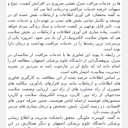
ها در خدمات مراقب منزل نقشی ضروری در افزایش كیفیت، تنوع و
سهولت عرضه خدمات مراقبتی و درمانی ایفا می كند.
به گفته محققان، فن آوری اطلاعات و ارتباطات نقش عمده ای در
توسعه و تكامل تمامی بخش های تمدن بر عهده دارد و خدمات تحت
وب، تاثیر قابل توجهی بر كیفیت خدمات و سبك زندگی مردم خواهد
داشت. پیاده سازی فن آوری اطلاعات و ارتباطات در بخش سلامت
هم كه بعنوان سلامت الكترونیك از آن یاد می شود، امروزه یكی از
پرسرعت ترین رشدها را در خدمات مراقبت بهداشت و درمان دارا
بوده است.
در رابطه با پیوند این فناوری ها با خدمات مراقبت از سالمندان در
منزل، پژوهشگرانی از
دانشگاه
علوم پزشكی اصفهان، مطالعه ای را
انجام داده اند كه نتایج آن در چارچوب نامه به سردبیر در نشریه
«مدیریت سلامت» انتشار یافته است.
بر اساس اطلاعات عرضه شده از این مطالعه، به كارگیری فناوری
های اطلاعات و ارتباطات مانند نرم افزارهای یادآوری، مكالمه های
تصویری از راه
مشاوره
های از راه دور، ارزیابی وضعیت سلامت
مددجویان از راه دور، كاربرد پرونده الكترونیك سلامت و كاربرد
سنسورهای هوشمند ازجمله لباس هوشمند، ضمن صرفه جویی های
اقتصادی، در زمینه كنترل، پایش، تشخیص و درمان بیماری های مزمن
تأثیری مثبت دارد.
به گفته، كیومرث چلونگر، محقق دانشكده مدیریت و اطلاع رسانی
پزشكی دانشگاه علوم پزشكی اصفهان و دیگر همكارش در این