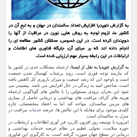
به گزارش نئوپدیا افزایش تعداد سالمندان در جهان و به تبع آن در
كشور ما، لزوم توجه به روش هایی نوین در مراقبت از آنها را
دوچندان كرده است. در این خصوص، محققان كشور مطالعه ای را
انجام داده اند كه بر مبنای آن، جایگاه فناوری های اطلاعات و
ارتباطات در این رابطه بسیار مهم ارزیابی شده است.
به گزارش نئوپدیا به نقل از ایسنا،
ازجمله مشكلات جدی در كشور ما
كه نیازمند توجه فوری است، روند پرشتاب كهنسال شدن جمعیت
است و باوجود این كه رشد جمعیت و میزان باروری كل كاهش یافته
است، شاخص امید به زندگی در حال افزایش می باشد. پیشبینی می
شود این بحران بزودی مسئولین را با چالش های گوناگونی ازجمله
هزینه های گزاف مراقبت های بهداشتی و درمانی حاصل از بیماری
های مزمن سالمندان، مواجه كند اما به اعتقاد متخصصان، چاره
كلیدی موجود برای مقابله با این چالش ها، عرضه
خدمات
مراقبت در
منزل به سالمندان است.
امروزه با توسعه روز افزون كاربرد فن آوری اطلاعات و ارتباطات در
حوزه سلامت، تحولی عظیم در نظام عرضه خدمات بهداشتی و
درمانی در سطح جهان صورت گرفته است. به كارگیری این فناوری