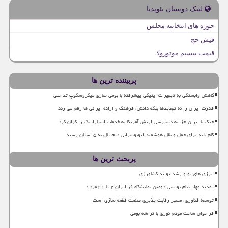
لینک دوستان نئوپدیا
حوزه های انتخابیه مجلس
فیش حج
قیمت بیسیم موتورولا
پربیننده ترین ها
کاهش وابستگی به تجهیزات اپتیکی پیشرفته با بومی سازی میکروسکوپ تداخلی
قدرت ایران را نه تهدیدها بلکه دانش، فرهنگ و اراده ایرانی ها رقم می زند
جنگ با ایران هزینه دسترسی ارتش آمریکا به خدمات استارلینک را گران کرد
گام بلند برای حمل و نقل هوشمند اتوبوسرانی دیجیتال به ۵ استان رسید
پربحث ترین ها
انرژی های نو و رشد تولید کشاورزی
تمدید مهلت نام نویسی دومین نمایشگاه فر ایران ۲ تا ۳۱ مرداد
توسعه فناوری، مسیر رقابت پذیری صنعت قطعه سازی است
فراخوان ساخت مودم نوری با تراشه بومی