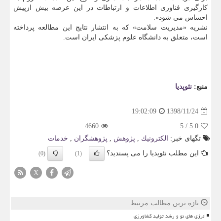
كارگیری فناوری اطلاعات و ارتباطات در این عرصه بیش ازپیش
احساس می شود».
نشریه «مدیریت سلامت» كه به انتشار نتایج این مطالعه پرداخته
است، متعلق به دانشگاه علوم پزشكی ایران است.
منبع:
نئوپدیا
1398/11/24
19:02:09
4660
5
/
5.0
تگهای خبر:
الكترونیك
,
پژوهش
,
پژوهشگران
,
خدمات
این مطلب نئوپدیا را می پسندید؟
(0)
(1)
X
تازه ترین مطالب مرتبط
انرژی های نو و رشد تولید کشاورزی