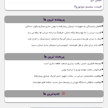
قیمت بیسیم موتورولا
پربیننده ترین ها
کاهش وابستگی به تجهیزات اپتیکی پیشرفته با بومی سازی میکروسکوپ تداخلی
قدرت ایران را نه تهدیدها بلکه دانش، فرهنگ و اراده ایرانی ها رقم می زند
جنگ با ایران هزینه دسترسی ارتش آمریکا به خدمات استارلینک را گران کرد
گام بلند برای حمل و نقل هوشمند اتوبوسرانی دیجیتال به ۵ استان رسید
پربحث ترین ها
توسعه فناوری، مسیر رقابت پذیری صنعت قطعه سازی است
فراخوان ساخت مودم نوری با تراشه بومی
موفقیت متخصصان ایرانی در ساخت تجهیز استراتژیک صنایع پیشرفته
موفقیت محققان دانشگاه تهران درتوسعه نسل جدید سامانه های هوشمند
جدیدترین ها