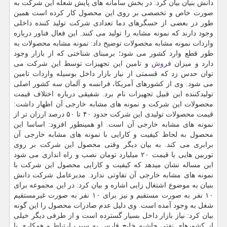
دانش بنیان بیان كرد: در بخش سامانه های پایش شعله این شركت به
صورت خاص و تخصصی بر روی این محصول كار كرده است همین
طور در بعضی از حسگرهای دما تعدادی شركت تولید كننده داخلی
وجود دارند كه نمونه مشابه را تولید می كنند. این فعال فناور درباره
واردات نمونه مشابه محصولات توضیح داد: نمونه مشابه محصولات به
طور قطع وارد كشور می شود؛ برمبنای شناختی كه از بازار وجود
دارد و میزان
فروش
و تامین این تجهیزات توسط این شركت می
توان حدس زد كه قسمتی از نیاز بازار داخل بوسیله واردات تامین
می شود. وی از كشورهای آمریكا، فرانسه و آلمان سه كشور اصلی
تولیدكننده این قبیل تجهیزات نام برد. شفیقی درباره اختلاف قیمت
محصولات این شركت و نمونه های مشابه خارجی آن اظهار داشت:
قیمت محصولات تولیدی این شركت حدود ۴۰ تا ۵۰ درصد ارزان تر از
نمونه های مشابه خارجی آن است. او همینطور افزود: اساسا این
محصول به لحاظ كیفیت و كارایی با نمونه های مشابه خارجی آن
برابری می كند. به بیان دیگر وقتی محصول این شركت بر روی
توربین هایی با قیمت ۲۰ میلیارد تومان نصب و راه اندازی می شود
این مساله نشان میدهد كه كیفیت و كارایی محصول این شركت با
نمونه های مشابه خارجی آن تفاوتی ندارد. مدیرعامل شركت دانش
بنیان به موضوع اشتغال زایی اشاره و بیان كرد: در این مجموعه برای
۱۰ نفر به صورت مستقیم و نیز برای ۱۰ نفر به صورت غیرمستقیم
شغل به وجود آمده است. وی دلیل عدم صادرات محصول را این گونه
بیان كرد: نیاز بازار داخل بسیار گسترده است و از طرفی دیگر خیلی
از كشورهای نفتی حاشیه خلیج فارس به سبب ارتباط و همكاری با