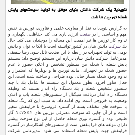
نئوپدیا: یك شركت دانش بنیان موفق به تولید سیستمهای پایش
شعله توربین ها شد.
به گزارش نئوپدیا به نقل از معاونت علمی و فناوری، توربین ها نقش
مهم و اساسی را در
صنعت
انرژی بازی می كند. حفاظت، نگهداری و
تداوم كار توربین ها نیز اهمیت این مساله را دوچندان می كند. حال
یك
شركت
دانش بنیان در كشور توانسته است با اتكا به توان و دانش
بومی به تولید تجهیزات در رابطه با این صنعت نائل شود. رضا شفیقی
مدیرعامل شركت دانش بنیان درباره این سیستم توضیح داد: سیستم
پایش شعله یا شعله ­بین بمنظور تشخیص و اعلانِ حضور یا عدم
حضور شعله در تجهیزاتی مانند توربین ها و بویلرها كه استمرار و
تداوم وجود شعله بسیار حیاتی بوده طراحی و ساخته شده است. این
فعال فناور افزود: بطور معمول این سیستم ها شامل یك یا چند
سنسور تشخیص شعله و یك دستگاه راه انداز هستند كه وظیفه
دستگاه راه انداز دریافت سیگنال از سنسورهای شعله یاب و اعلان
وضعیت به خروجی است. وی ادامه داد: به سبب این كه رنگ شعله
با سوخت های مختلف بسته از گستره فروسرخ تا فرابنفش متغیر
است و از آن جایی كه سوخت مصرفی توربین های NEVSKY گاز
طبیعی بوده و گستره نوری شعله حاصل از این نوع سوخت بیشتر
دارای مولفه های فرا بنفش است از سنسورهای آشكارساز در گستره
فرابنفش جهت پایش شعله استفاده می شود. مدیرعامل شركت