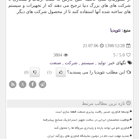
شركت های های بزرگ دنیا ترجیح می دهند كه از تجهیزات و سیستم
های ساخته شده آنها استفاده كنند تا از محصول شركت های دیگر.
منبع:
نئوپدیا
1398/12/28
21:07:06
3804
5
/
5.0
تگهای خبر:
تولید
,
سیستم
,
شركت
,
صنعت
این مطلب نئوپدیا را می پسندید؟
(0)
(1)
X
تازه ترین مطالب مرتبط
توسعه فناوری، مسیر رقابت پذیری صنعت قطعه سازی است
موفقیت متخصصان ایرانی در ساخت تجهیز استراتژیک صنایع پیشرفته
فناوری نانو می تواند بازده و پایداری نیروگاه ها را متحول کند
تمدید مهلت ثبت نام در دومین نمایشگاه فناوری های روزآمد ایران