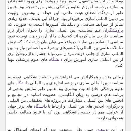
بودند و در این میان تسهیل صدور ویزا و روادید برای ورود دانشمندان
و اساتید برجسته آموزش علوم پزشكی بیشتر مورد توجه بود. همین
طور از دیدگاه اعضای هیئت علمی، این حیطه از بیشترین اولویت
برای بین المللی سازی برخوردار بود، چراكه این پدیده تا حدود زیادی
متأثر از شرایط سیاسی و دیپلماتیك كشورها است، به صورتی كه
پژوهشگران
علم سیاست، بین المللی سازی را بعنوان ابزار نرم
سیاست خارجی بیان كرده اند كه دولت ها از آن در جهت توسعه نفوذ
سیاسی استفاده می نمایند. درواقع می توان بیان داشت كه گسترش
تعاملات علمی بین المللی با كشورهای پیشرفته و احساس نیاز به بین
المللی سازی از جانب دولت مردان می تواند چشم انداز روشن تری
از بین المللی سازی آموزش برای
دانشگاه
های علوم پزشكی مهیا
كند».
زمانی منش و همكارانش می افزایند: «در حیطه دانشگاهی، توجه به
سیاست بین المللی سازی در چشم اندازهای بین المللی
دانشگاه
های
علوم پزشكی حائز اهمیت بیشتری بود. همین طور نمایش بخشی از
برنامه های درسی به زبان انگلیسی، عضویت اساتید در مجامع و
انجمن های بین المللی، مشاركت در پروژه های تحقیقاتی بین المللی
و برگزاری اجلاس های بین المللی و ارتباط با
دانشگاه
های برتر جهان
از عوامل مهم در حیطه دانشگاهی بوده كه با نتایج مطالعه حاضر
همخوانی دارد».
در این
پژوهش
همین طور مشخص شد كه اعطای استقلال به