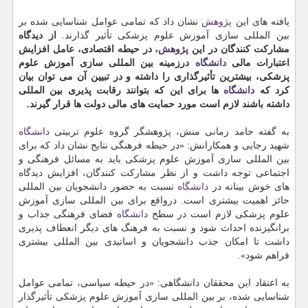
یافته های این
پژوهش
نشان داد كه تمامی عوامل شناسایی شده بر
بین المللی سازی آموزش علوم پزشكی تأثیر گذارند.
از دیدگاه
مشاركت كنندگان در این
پژوهش
، در حیطه اقتصادی، عامل افزایش
اعتبارات مالی
دانشگاه
درزمینه بین المللی سازی آموزش علوم
پزشكی، بیشترین تأثیرگذاری را داشته و در تبیین آن می توان بیان
كرد كه
دانشگاه
ها برای این كه بتوانند رقابت پذیری بین المللی
داشته باشند لازم است مورد حمایت های مالی دولت ها قرار گیرند.
به گفته حامد زمانی منش، پژوهشگر گروه علوم تربیتی
دانشگاه
شهید رجایی و همكارانش: «در حیطه فرهنگی نتایج نشان داد كه برای
بین المللی سازی آموزش علوم پزشكی باید به مسائل فرهنگی و
اجتماعی توجه داشت و از نظر مشاركت كنندگان، افزایش دیدگاه
های خوش بینانه در
دانشگاه
نسبت به حضور دانشجویان بین المللی
حائز اهمیت بیشتری است. درواقع برای بین المللی سازی آموزش
علوم پزشكی لازم است در سطح
دانشگاه
فضای فرهنگی جذاب و
برانگیزنده احداث شود و نسبت به فرهنگ های دیگر انعطاف پذیری
داشت تا امكان جذب دانشجویان و اساتیدی بین المللی بیشتری
فراهم شود».
به اعتقاد این محققان دانشگاهی: «در حیطه سیاسی، تمامی عوامل
شناسایی شده، بر بین المللی سازی آموزش علوم پزشكی تأثیرگذار