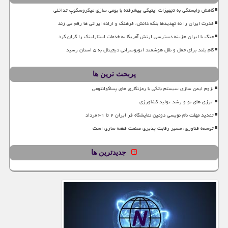
کاهش وابستگی به تجهیزات اپتیکی پیشرفته با بومی سازی میکروسکوپ تداخلی
قدرت ایران را نه تهدیدها بلکه دانش، فرهنگ و اراده ایرانی ها رقم می زند
جنگ با ایران هزینه دسترسی ارتش آمریکا به خدمات استارلینک را گران کرد
گام بلند برای حمل و نقل هوشمند اتوبوسرانی دیجیتال به ۵ استان رسید
پربحث ترین ها
لزوم ایمن سازی سیستم بانکی با رمزنگاری های پساکوانتومی
انرژی های نو و رشد تولید کشاورزی
تمدید مهلت نام نویسی دومین نمایشگاه فر ایران ۲ تا ۳۱ مرداد
توسعه فناوری، مسیر رقابت پذیری صنعت قطعه سازی است
جدیدترین ها