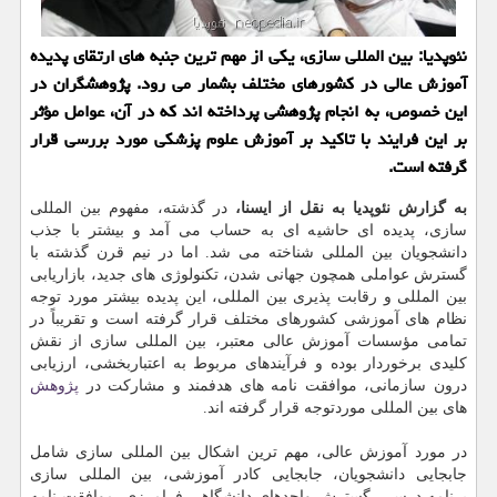
نئوپدیا: بین المللی سازی، یكی از مهم ترین جنبه های ارتقای پدیده
آموزش عالی در كشورهای مختلف بشمار می رود. پژوهشگران در
این خصوص، به انجام پژوهشی پرداخته اند كه در آن، عوامل مؤثر
بر این فرایند با تاكید بر آموزش علوم پزشكی مورد بررسی قرار
گرفته است.
به گزارش نئوپدیا به نقل از ایسنا،
در گذشته، مفهوم بین المللی
سازی، پدیده ای حاشیه ای به حساب می آمد و بیشتر با جذب
دانشجویان بین المللی شناخته می شد. اما در نیم قرن گذشته با
گسترش عواملی همچون جهانی شدن، تكنولوژی های جدید، بازاریابی
بین المللی و رقابت پذیری بین المللی، این پدیده بیشتر مورد توجه
نظام های آموزشی كشورهای مختلف قرار گرفته است و تقریباً در
تمامی مؤسسات آموزش عالی معتبر، بین المللی سازی از نقش
كلیدی برخوردار بوده و فرآیندهای مربوط به اعتباربخشی، ارزیابی
درون سازمانی، موافقت نامه های هدفمند و مشاركت در
پژوهش
های بین المللی موردتوجه قرار گرفته اند.
در مورد آموزش عالی، مهم ترین اشكال بین المللی سازی شامل
جابجایی دانشجویان، جابجایی كادر آموزشی، بین المللی سازی
برنامه درسی، گسترش واحدهای دانشگاهی فرامرزی، موافقت نامه