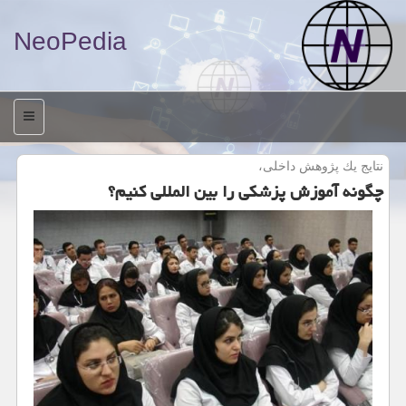
NeoPedia
منو
نتایج یك پژوهش داخلی،
چگونه آموزش پزشكی را بین المللی كنیم؟