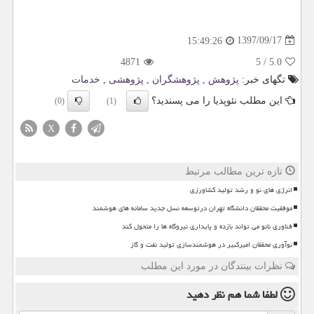
1397/09/17
15:49:26
4871
5
/
5.0
تگهای خبر:
پژوهش
,
پژوهشگران
,
پژوهشی
,
خدمات
این مطلب نئوپدیا را می پسندید؟
(0)
(1)
X
تازه ترین مطالب مرتبط
انرژی های نو و رشد تولید کشاورزی
موفقیت محققان دانشگاه تهران درتوسعه نسل جدید سامانه های هوشمند
فناوری نانو می تواند بازده و پایداری نیروگاه ها را متحول کند
نوآوری محققان امیرکبیر در هوشمندسازی تولید نفت و گاز
نظرات بینندگان در مورد این مطلب
لطفا شما هم
نظر دهید