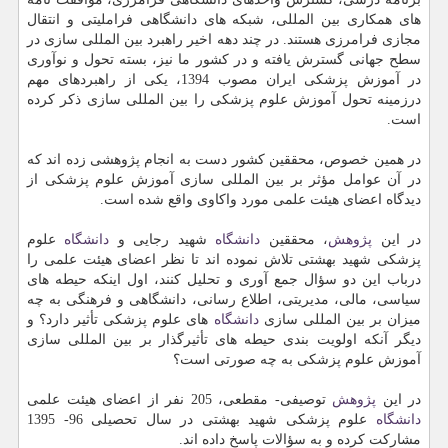
های همكاری بین المللی، شبكه های دانشگاهی فراملیتی و انتقال
مجازی فرامرزی هستند. در چند دهه اخیر راهبرد بین المللی سازی در
سطح جهانی گسترش یافته و در كشور ما نیز، بسته تحول و نوآوری
در آموزش پزشكی ایران مصوب 1394، یكی از راهبردهای مهم
درزمینه تحول آموزش علوم پزشكی را بین المللی سازی ذكر كرده
است.
در همین خصوص، محققین كشور دست به انجام پژوهشی زده اند كه
در آن عوامل مؤثر بر بین المللی سازی آموزش علوم پزشكی از
دیدگاه اعضای هیئت علمی مورد واكاوی واقع شده است.
در این
پژوهش
، محققین
دانشگاه
شهید رجایی و
دانشگاه
علوم
پزشكی شهید بهشتی تلاش نموده اند تا نظر اعضای هیئت علمی را
درباب این دو سؤال جمع آوری و تحلیل كنند، اول اینكه حیطه های
سیاسی، مالی، مدیریتی، اطلاع رسانی، دانشگاهی و فرهنگی به چه
میزان بر بین المللی سازی
دانشگاه
های علوم پزشكی تأثیر دارد؟ و
دیگر آنكه اولویت بندی حیطه های تأثیرگذار بر بین المللی سازی
آموزش علوم پزشكی به چه صورتی است؟
در این
پژوهش
توصیفی- مقطعی، 205 نفر از اعضای هیئت علمی
دانشگاه
علوم پزشكی شهید بهشتی در سال تحصیلی 96- 1395
مشاركت كرده و به سؤالات پاسخ داده اند.