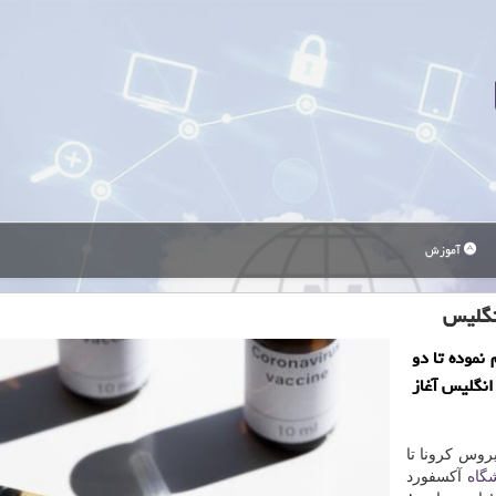
آموزش
نموده تا دو
انگلیس آغاز
یروس كرونا تا
شگاه
آكسفورد