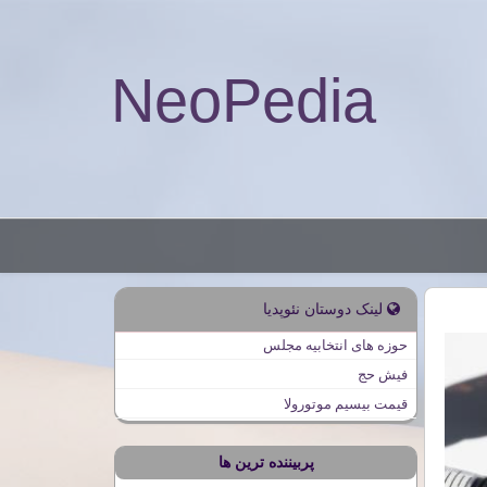
NeoPedia
لینک دوستان نئوپدیا
حوزه های انتخابیه مجلس
فیش حج
قیمت بیسیم موتورولا
پربیننده ترین ها