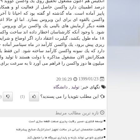
درصد اطمینان دارد واكسن حاصل از فعالیت او و همكا
هفته دیگر آزمایش های بالینی یك واكسن برای ویروس كر
شود. با وجود آنكه كارشناسان اخطار داده اند ساخت واكس
۱۸ ماه طول بكشد، گیلبرت اعتقاد دارد اگر اوضاع و شرا
ریزی پیش برود، یك واكسن كارآمد در ماه سپتامبر آماده خو
دارد كه یك نمونه واكسن كارآمد ساخته شود. این فقط 
همكارانش الان مشغول مذاكره با دولت هستند تا تولید واك
میلیون ها دوز واكسن را فراهم می آورد تا به سرعت برا
1399/01/23
20:16:29
تگهای خبر:
تولید
,
دانشگاه
این مطلب نئوپدیا را می پسندید؟
(0)
(1)
تازه ترین مطالب مرتبط
توسعه فناوری، مسیر رقابت پذیری صنعت قطعه سازی است
موفقیت متخصصان ایرانی در ساخت تجهیز استراتژیک صنایع پیشرفته
فناوری نانو می تواند بازده و پایداری نیروگاه ها را متحول کند