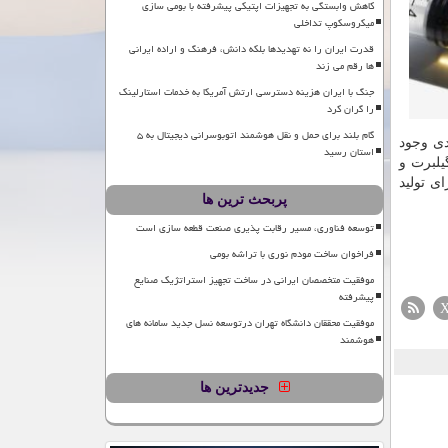
کاهش وابستگی به تجهیزات اپتیکی پیشرفته با بومی سازی
میکروسکوپ تداخلی
قدرت ایران را نه تهدیدها بلکه دانش، فرهنگ و اراده ایرانی
ها رقم می زند
جنگ با ایران هزینه دسترسی ارتش آمریکا به خدمات استارلینک
را گران کرد
گام بلند برای حمل و نقل هوشمند اتوبوسرانی دیجیتال به ۵
دی وجود
استان رسید
یلبرت و
ی تولید
پربحث ترین ها
توسعه فناوری، مسیر رقابت پذیری صنعت قطعه سازی است
فراخوان ساخت مودم نوری با تراشه بومی
موفقیت متخصصان ایرانی در ساخت تجهیز استراتژیک صنایع
پیشرفته
موفقیت محققان دانشگاه تهران درتوسعه نسل جدید سامانه های
هوشمند
جدیدترین ها