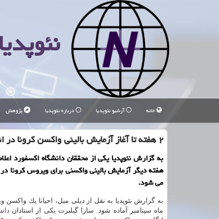
نئوپدیا
خانه
آرشیو نئوپدیا
درباره نئوپدیا
پژوهش
۲ هفته تا آغاز آزمایش بالینی واكسن كرونا در انگلیس
به گزارش نئوپدیا یكی از محققان دانشگاه اكسفورد اعلام 
هفته دیگر آزمایش بالینی واكسنی برای ویروس كرونا در 
می شود.
به گزارش نئوپدیا به نقل از دیلی میل، احیانا یك واكسن و
ماه سپتامبر آماده شود. سارا گیلبرت یكی از استادان
دان