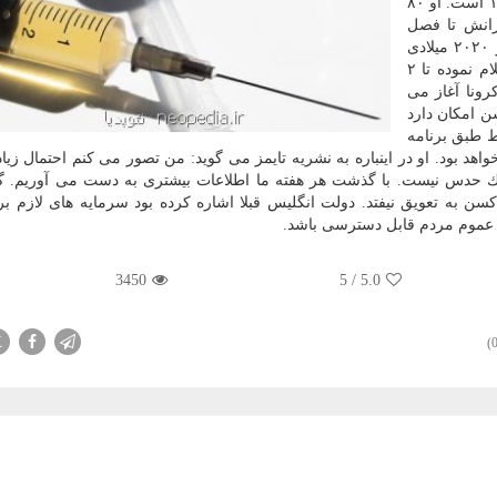
انگلیس هم اكنون مشغول تحقیق روی یك واكسن كووید ۱۹ است. او ۸۰
رانش تا فصل
پاییز آماده است. ماه گذشته او گفته بود كه احیانا تا آخر ۲۰۲۰ میلادی
واكسن بالقوه ای برای این ویروس بسازد. اما او حالا اعلام نموده تا ۲
ونا آغاز می
ن امكان دارد
یط طبق برنامه
اهد بود. او در اینباره به نشریه تایمز می گوید: من تصور می كنم احتمال زیا
یك حدس نیست. با گذشت هر هفته ما اطلاعات بیشتری به دست می آوریم. گ
سن به تعویق نیفتد. دولت انگلیس قبلا اشاره كرده بود سرمایه های لازم برا
ی عموم مردم قابل دسترسی باشد.
3450
5
/
5.0
X