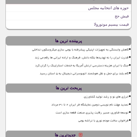
حوزه های انتخابیه مجلس
فیش حج
قیمت بیسیم موتورولا
پربیننده ترین ها
کاهش وابستگی به تجهیزات اپتیکی پیشرفته با بومی سازی میکروسکوپ تداخلی
قدرت ایران را نه تهدیدها بلکه دانش، فرهنگ و اراده ایرانی ها رقم می زند
جنگ با ایران هزینه دسترسی ارتش آمریکا به خدمات استارلینک را گران کرد
گام بلند برای حمل و نقل هوشمند اتوبوسرانی دیجیتال به ۵ استان رسید
پربحث ترین ها
انرژی های نو و رشد تولید کشاورزی
تمدید مهلت نام نویسی دومین نمایشگاه فر ایران ۲ تا ۳۱ مرداد
توسعه فناوری، مسیر رقابت پذیری صنعت قطعه سازی است
فراخوان ساخت مودم نوری با تراشه بومی
جدیدترین ها