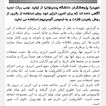
نئوپدیا: پژوهشگران دانشگاه پنسیلوانیا از تولید نوعی ربات جدید
آگاهی داده اند كه برای تامین انرژی خود بجای استفاده از باتری، از
روش بلعیدن فلزات و به خصوص آلومینیوم استفاده می نماید.
به گزارش نئوپدیا به نقل از نیواطلس، یكی از مزایای استفاده از این
روش امكان تولید ربات هایی سبك و چابك است. برای اینكه از این
طریق باتری از ربات ها حذف می شود و باتوجه به وزن قابل توجه
باتری ها، این روش خلاقانه یكی از چالش های فراروی سبك سازی
ربات ها را برطرف می كند.
تا به امروز تنها روش جایگزین تامین انرژی ربات ها، نصب صفحات
خورشیدی بر روی آنها بود. اما این صفحات هم نسبتاً بزرگ و شكننده
هستند و در محیط های تاریك و كم نور كارآیی ندارند.
در ربات مصرف كننده فلزات بعنوان منبع تامین انرژی، برخی اجزای
اصلی باتری ها مانند كاتد و الكترولیت ها نصب شده اند. اما بجای آند
از هر سطح فلزی و به خصوص آلومینیوم كه توسط این ربات بلعیده
شود استفاده می شود.
كاتد باتری این ربات از كربن ساخته شده و این كربن در درون یك
پوشش پلی تترا فلورو اتیلن قرار گرفته و البته نانو میله های
پلاتینیومی هم برای افزایش توان تولید انرژی به این مجموعه اضافه
شده است. الكترولیت این باتری هم یك هیدروژل حاوی آب شور
است.