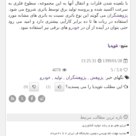
با بلعیده شدن فلزات و انتقال آنها به این مجموعه، سطوح فلزی به
سرعت اكسید شده و پروسه تولید برق توسط باتری شروع می شود.
پژوهشگران
می گویند این نوع باتری نسبت به باتری های مشابه مورد
استفاده در ربات ها تا ده برابر كارآیی بیشتری دارد و امید می رود
حتی بتوان در آینده از آن در
خودرو
های برقی نیز استفاده نمود.
منبع:
نئوپدیا
1399/01/28
13:25:31
4078
5
/
5.0
تگهای خبر:
پژوهش
,
پژوهشگران
,
تولید
,
خودرو
این مطلب نئوپدیا را می پسندید؟
(0)
(1)
X
تازه ترین مطالب مرتبط
انرژی های نو و رشد تولید کشاورزی
تمدید مهلت نام نویسی دومین نمایشگاه فر ایران ۲ تا ۳۱ مرداد