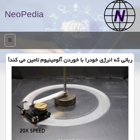
NeoPedia
منو
رباتی كه انرژی خودرا با خوردن آلومینیوم تامین می كند!