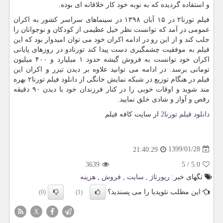
و استفاده گردیده که به نوبه خود کار خلاقانه ای بوده.
فیلم تورنا۲ در ۱۵ آبان ۱۳۹۸ در سینماهای سراسر کشور به اکران
عمومی در آمد که توانست نظر خیل عظیمی از کودکان و نوجوانان را
جلب کند و از این رو در ادامه اکران خود می توان امیدوار بود که این
فیلم به موفقیت چشمگیری دست پیدا کند تورنادو در روزهای پایانی
اکران خود توانست به فروش گیشه حدود ۱ میلیارد و ۴۰۰ میلیون
تومانی برسد. در ادامه می توانید علاوه بر دیدن تیزر و اکران این
فیلم در هنگام توزیع در شبکه نمایش خانگی از دانلود فیلم تورنا۲ بهره
مند شوید و اوقات خوبی را در کنار فرزندان خود با دیدن ۹۰ دقیقه
رقص و آواز و شادی خلق نمایید.
دانلود فیلم تورنا2
از سایت کافه فیلم
1399/01/28
21:40:29
3639
5
/
5.0
تگهای خبر:
رپورتاژ
,
سایت
,
فروش
,
هزینه
این مطلب نئوپدیا را می پسندید؟
(0)
(1)
X