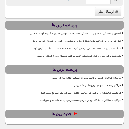
ارسال نظر
پربیننده ترین ها
کاهش وابستگی به تجهیزات اپتیکی پیشرفته با بومی سازی میکروسکوپ تداخلی
قدرت ایران را نه تهدیدها بلکه دانش، فرهنگ و اراده ایرانی ها رقم می زند
جنگ با ایران هزینه دسترسی ارتش آمریکا به خدمات استارلینک را گران کرد
گام بلند برای حمل و نقل هوشمند اتوبوسرانی دیجیتال به ۵ استان رسید
پربحث ترین ها
توسعه فناوری، مسیر رقابت پذیری صنعت قطعه سازی است
فراخوان ساخت مودم نوری با تراشه بومی
موفقیت متخصصان ایرانی در ساخت تجهیز استراتژیک صنایع پیشرفته
موفقیت محققان دانشگاه تهران درتوسعه نسل جدید سامانه های هوشمند
جدیدترین ها