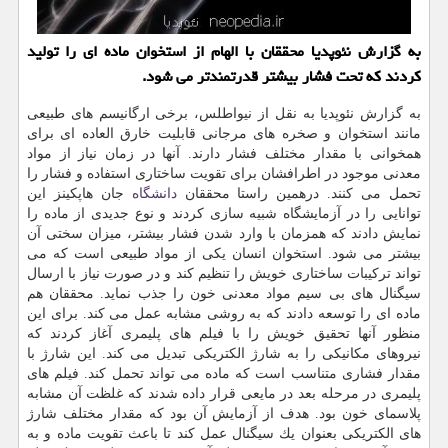
به گزارش نئوپدیا محققان با الهام از استخوان ماده ای را تولید
كردند كه تحت فشار بیشتر قدرتمندتر می شود.
به گزارش نئوپدیا به نقل از نیواطلس، برخی ارگانیسم های طبیعی
مانند استخوان و صخره های مرجانی قابلیت خارق العاده ای برای
همخوانی با مقدار مختلف فشار دارند. آنها در زمان نیاز از مواد
معدنی موجود در اطرافشان برای تقویت ساختاری استفاده و فشار را
تحمل می كنند. درهمین راستا محققان
دانشگاه
جان هاپكینز این
توانایی را در آزمایشگاه شبیه سازی كردند و نوع جدیدی از ماده را
نمایش دادند كه همزمان با وارد شدن فشار بیشتر، میزان سختی آن
بیشتر می شود. استخوان انسان یكی از مواد طبیعی است كه می
تواند تركیبات ساختاری خویش را تنظیم كند و در صورت نیاز با ارسال
سیگنال های بی سیم مواد معدنی خون را جذب نماید. محققان هم
ماده ای را توسعه دادند كه به روشی مشابه عمل می كند. برای این
منظور آنها تحقیق خویش را با فیلم های پلیمری آغاز كردند كه
نیروهای مكانیكی را به شارژ الكتریكی تبدیل می كند. این شارژ با
مقدار فشاری متناسب است كه ماده می تواند تحمل كند. فیلم های
پلیمری در مرحله بعد در مایعی قرار داده شدند كه غلظت آن مشابه
پلاسمای خون بود. هدف از آزمایش آن بود كه مقدار مختلف شارژ
های الكتریكی بعنوان یك سیگنال عمل كند تا باعث تقویت ماده و به