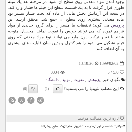
وجود آمدن مواد معدنی روی سطح آن شود. در مرحله بعد یك میله
طوری قرار گرفت تا به یك قسمت سطح این فیلم ها فشار وارد كند.
در نتیجه این آزمایش بخش هایی از ماده كه تحت فشار بیشتر بود
ماده معدنی بیشتری روی سطح آن جمع شد. محقق ارشد این
پژوهش
می گوید: تحقیقات ما مسیر را برای گروه جدیدی از مواد
فراهم نموده كه می توانند خویش را تقویت نمایند. محققان متوجه
شدند با تغییر تركیب یون مایع می توانند نوع مواد معدنی كه روی
فیلم تشكیل می شود را هم كنترل و بدین سان قابلیت های بیشتری
به آن اضافه كنند.
1399/02/02
13:10:26
3334
5
/
5.0
تگهای خبر:
پژوهش
,
تقویت
,
تولید
,
دانشگاه
این مطلب نئوپدیا را می پسندید؟
(0)
(1)
X
تازه ترین مطالب مرتبط
موفقیت متخصصان ایرانی در ساخت تجهیز استراتژیک صنایع پیشرفته