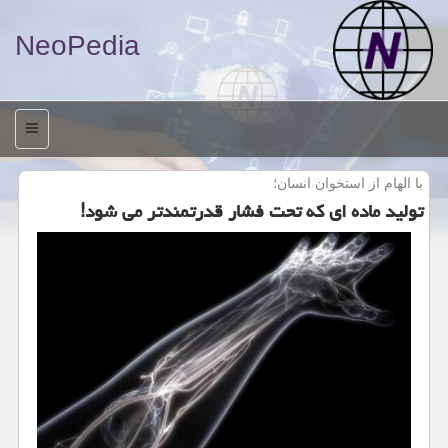
NeoPedia
منو
با الهام از استخوان انسان؛
تولید ماده ای كه تحت فشار قدرتمندتر می شود!