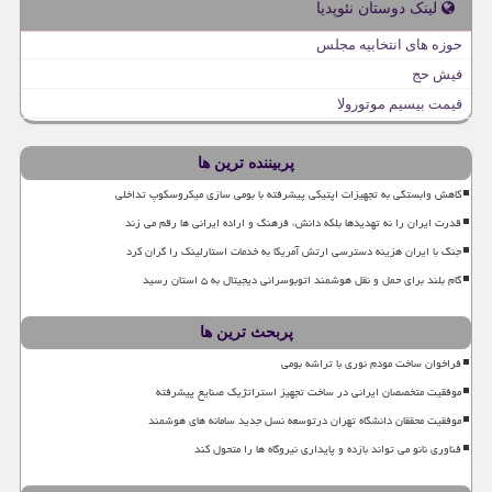
لینک دوستان نئوپدیا
حوزه های انتخابیه مجلس
فیش حج
قیمت بیسیم موتورولا
پربیننده ترین ها
کاهش وابستگی به تجهیزات اپتیکی پیشرفته با بومی سازی میکروسکوپ تداخلی
قدرت ایران را نه تهدیدها بلکه دانش، فرهنگ و اراده ایرانی ها رقم می زند
جنگ با ایران هزینه دسترسی ارتش آمریکا به خدمات استارلینک را گران کرد
گام بلند برای حمل و نقل هوشمند اتوبوسرانی دیجیتال به ۵ استان رسید
پربحث ترین ها
فراخوان ساخت مودم نوری با تراشه بومی
موفقیت متخصصان ایرانی در ساخت تجهیز استراتژیک صنایع پیشرفته
موفقیت محققان دانشگاه تهران درتوسعه نسل جدید سامانه های هوشمند
فناوری نانو می تواند بازده و پایداری نیروگاه ها را متحول کند