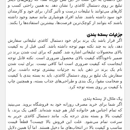
تبلیغ بر روی دستمال کاغذی را نشان دهد. به همین راحتی کسب و
کارهای می‌توانند با تبلیغات درست و تأثیر گذار، برای خود و کارمندان
خود سود داشته باشند. شاید افراد هوشیاری مانند سعید وجود داشته
باشند که بتوانند از کوچک‌ترین فرصت‌ها، بیشترین استفاده‌ها را بکنند.
جزئیات بسته بندی
اگر قرار باشد یک برند برای خود دستمال کاغذی تبلیغاتی سفارش
دهد، باید به چند نکته مهم توجه داشته باشد. کمی قبل از به کیفیت
بالای محصولات تبلیغاتی اشاره شد. گفتیم که برای ثبت شدن برند در
ضمیر ناخودآگاه کیفیت بالای محصول ضروری است. نکته قابل توجه
اینجاست که کیفیت ضروری است اما کافی نیست. برای ثبت شدن
نام یک برند در ذهن باید به جزئیات بیشتری توجه داشت. برای
سفارش یک تبلیغ بر روی دستمال کاغذی، باید به بسته بندی با کیفیت
و ضخامت مقوا، رنگ بندی و طراحی‌های جذاب بسته، و همچنین چاپ
با کیفیت بر روی بسته توجه کرد.
یک مثال از بسته بندی
اگر شما برای خرید مصرف روزانه خود به فروشگاه بروید. می‌بینید
که تمام اجناس هم خانواده کنار هم چیده شده‌اند. گاهی یک برند، با
کیفیت بالا و بسته بندی درجه یک، مانند دستمال کاغذی حریر به
سرعت تمام می‌شود. علت این فروش بالا چیست؟ قطعاً قیمت
مناسب و کیفیت بالا در انتخاب‌های ما دخیل هستند. اما آیا همین دلایل