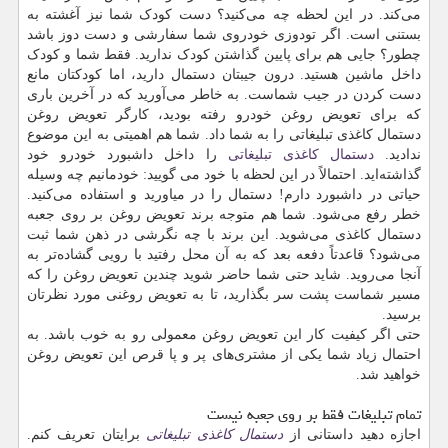
می‌کند. در این لحظه چه می‌کنید؟ دست کودک شما نیز آغشته به
بستنی است. اگر تودوزی خودروی شما سفارشی و دست دوز باشد
چطور؟ جایی هم برای پایین گذاشتن کودک ندارید. فقط شما و کودک
داخل ماشین هستید. درون جیبتان دستمال دارید، اما کودکتان مانع
دست کردن در جیب شماست. به خاطر می‌آورید که در آخرین باری
که برای تعویض روغن خودرو رفته بودید، کارگر تعویض روغن
دستمال کاغذی تبلیغاتی را به شما داد. شما هم اهمیتی به این موضوع
ندادید.
دستمال کاغذی تبلیغاتی
را داخل داشبورد خودرو خود
گذاشته‌اید. احتمالاً در این لحظه با خود می گویید: خودمانیم چه وسیله
حیاتی در داشبورد دارم! دستمال را در میاورید و استفاده می‌کنید.
خطر رفع می‌شود. شما هم متوجه برند تعویض روغن بر روی جعبه
دستمال کاغذی می‌شوید. این برند با چه نگرشی در ذهن شما ثبت
می‌شود؟ قاعدتاً دفعه بعد که به آن محل رفتید با رویی گشاده‌تر به
آنجا می‌روید. شاید حتی شما حاضر شوید چندین تعویض روغن را که
مسیر شماست پشت سر بگذارید، تا به تعویض روغنی مورد نظرتان
برسید.
حتی اگر کیفیت کار این تعویض روغن معمولی رو به خوب باشد. به
احتمال زیاد شما یکی از مشتری‌های پر و پا قرص این تعویض روغن
خواهید شد.
تمام تبلیغات فقط بر روی جعبه نیست
اجازه دهید داستانی از
دستمال کاغذی تبلیغاتی
برایتان تعریف کنم.