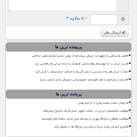
= ۵ بعلاوه ۳
ارسال نظر
پربیننده ترین ها
کاهش وابستگی به تجهیزات اپتیکی پیشرفته با بومی سازی میکروسکوپ تداخلی
قدرت ایران را نه تهدیدها بلکه دانش، فرهنگ و اراده ایرانی ها رقم می زند
جنگ با ایران هزینه دسترسی ارتش آمریکا به خدمات استارلینک را گران کرد
گام بلند برای حمل و نقل هوشمند اتوبوسرانی دیجیتال به ۵ استان رسید
پربحث ترین ها
فراخوان ساخت مودم نوری با تراشه بومی
موفقیت متخصصان ایرانی در ساخت تجهیز استراتژیک صنایع پیشرفته
موفقیت محققان دانشگاه تهران درتوسعه نسل جدید سامانه های هوشمند
فناوری نانو می تواند بازده و پایداری نیروگاه ها را متحول کند