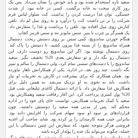
سعید تازه استخدام شده بود و باید خودش را نشان می‌داد. پس یک
روز کاری سخت به خانه برگشت. کسی در خانه نبود. از شدت
خستگی، توان غذا درست کردن را نداشت. کت شلوار لباس فرم
شرکت را بر تن داشت. کت را درآورد و به روی مبل لم داد. تلفن
کنارش روی مبل افتاده بود. تلفن را برداشت و غذا را سفارش داد.
یک همبرگر پر چرب با پنیر. سس مایونز تند و سس قرمز کچاپ.
هنگام خوردن ساندویچ، کمی سس بر روی دستش ریخت. دستمال
همراه ساندویچ را از بسته غذا بیرون کشید، تا دستش را پاک کند.
روی دستمال نوشته بود: اگر این ساندویچ رو دوست داری، این
دستمال رو نگه دار و تو سفارش بعدی 20% تخفیف بگیر. سعید
ساندویچ را با دست‌های سسی تمام کرد، ولی دستمال را سالم و تمیز
نگه داشت. چند روز بعد، در اداره، یکی از همکارانش ناهار نیاورده
بود. همان همکاری که برای پیشرفت در کارش به تجربیات او نیاز
داشت. باید به نحوی به او نزدیک می‌شد. به همین دلیل برای
همکارش غذا سفارش داد. با ارائه دستمال کاغذی تبلیغاتی شب قبل
20% پول کمتری پرداخت کرد. این آغاز رفاقت سعید وهمکارش بود.
سعید با کمک تجربیات همکارش، توانست جای پای خود را در اداره
محکم کند. پس از مدتی همه سعید را دوستش داشتند، چون
قراردادهای پر سود او سود سهام شرکت را افزایش داده بود.
بنابراین جیب همه کارمندان را پر کرده بود. شاید صاحب آن اغذیه
فروشی هرگز متوجه نشود، که سفارش این چنین دستمالی با این
جمله، چگونه می‌تواند یک عده را پولدار کرده باشد.
این داستان به این علت در این متن آورده شد، که روش‌های دیگر