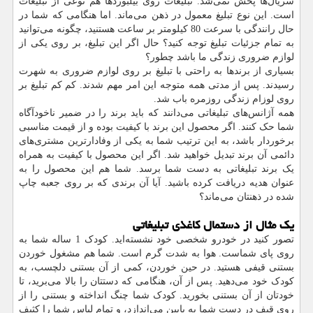
سریال‌ها پخش نمی‌شد. تبلیغات روی بیلبوردها هم نوعی از تبلیغات
است. این نوع تبلیغ معمول در ذهن می‌ماند. اما هنگامی که شما در
حال رانندگی با سرعت 80 کیلومتر بر ساعت هستنید، چگونه می‌توانید
به تمام جزئیات تبلیغ توجه کنید؟ حال اگر این تبلیغ، بر روی یکی از
لوازم ضروری زندگی ما باشد چطور؟
بسیاری از برندها به راحتی با تبلیغ بر روی لوازم ضروری به شهرت
رسیدند. پس از مدتی همه متوجه این امر مهم شدند. کم کم تبلیغ بر
روی لوزام زندگی روزمره باب شد.
همه آژانس‌های تبلیغاتی می‌دانند که باید برند را در ضمیر ناخودآگاه
شما حک کنند. اگر محصول این برند با کیفیت بوده و از قیمت مناسبی
برخوردار باشد، به این ترتیب شما به یکی از وفادارترین مشتری‌های
دائمی آن برند تبدیل خواهید شد. اگر این محصول با کیفیت به همراه
یک برند تبلیغاتی به دست شما برسد. شما هم این محصول را به
عنوان هدیه دریافت کرده باشید. آیا آن برندی که بر روی جعبه چاپ
شده در ذهنتان می‌ماند؟
یک مثال از دستمال کاغذی تبلیغاتی
تصور کنید در خودرو شخصی خود نشسته‌اید. کودک 1 ساله شما به
روی پای شماست. هوا به شدت گرم است. شما هم مشغول خوردن
بستنی قیفی هستید. در حین خوردن، کمی از آن بستنی دلچسب، به
کودک خود می‌دهید. پس از آن، هنگامی که دستتان را بالا می‌برید، تا
خودتان از آن بستنی بخورید. کودک شما چنگ انداخته و بستنی را از
روی قیف در دست شما به پایین می‌اندازد، و تمام لباس شما را کثیف