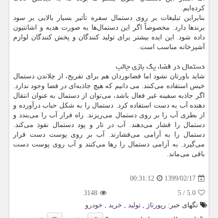
کرده‌ایم.
بنابراین تبلیغات بر روی دستمال سفره تأثیر بسیار بالایی بر سود
برندها دارد. مخصوصاً اگر این دستمال‌ها به صورت هدیه و اشانتیون
داده شود. این ایده بیشتر برای تولید کنندگان و پخش کنندگان لوازم
آشپزخانه مناسب است.
دستمال در فضا، یک بازی جالب
شاید باورتان نشود اما فضانوردان هم برای تفریح، از چلاندن دستمال
خیس استفاده می‌کنند. می دانیم که هیچ جاذبه‌ای در فضا وجود ندارد.
اگر جاذبه سفینه غیر فعال باشد، می‌توان از دستمال به عنوان انتقال
دهنده آب به دست استفاده کرد. دستمال را به شکل حباب درآورده و
از بطری آب را بر روی دستمال می‌ریزند. راه فرار آب را می‌بندد و
دستمال را فشار می‌دهند. آب در تار و پود دستمال نفوذ می‌کند.
دستمال را به آرامی می‌فشارند. آب بر روی پوست دست قرار
می‌گیرد. به آرامی دستمال را رها می‌کنند و آب روی پوست دست
باقی می‌ماند.
1399/02/17
00:31:12
3148
5
/
5.0
تگهای خبر:
رپورتاژ
,
تولید
,
خرید
,
خودرو