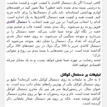
کافی است؟ اگر یک دستمال کاغذی با کیفیت خوب و قیمت مناسب،
به درستی بسته بندی نشده باشد چطور؟ مثلاً تصور کنید در قفسه‌های
لوازم بهداشتی ایستاده‌اید. باید یکی از دستمال‌ها را برای خانه خرید
کنید. قیمت همه و کیفیت همه دستمال کاغذی‌ها به یک اندازه است.
کدام را انتخاب می‌کنید؟ در بین این همه انتخاب، با
دستمال کاغذی
حریر
رو به رو می‌شوید. رنگ بندی بسته، کیفیت چاپ و ضخیم بودن
جعبه در نگاه اول توجه شما جلب می‌کند. جعبه دستمال را بر
می‌دارید و متوجه سنگینی آن می‌شوید. به روی جعبه دنبال عددی
می‌گردید که تعداد برگ دستمال را نشان دهد. متوجه می‌شوید که
دستمال کاغذی حریر با 300 برگ دولا، در بین جعبه‌های 200 برگی
گذاشته شده است. در بین جعبه‌هایی با بسته بندی بی روح و مقوایی
نازک!
لبخند رضایت بر چهره شما نقش خواهد بست، و به یاد معنای صرفه
اقتصادی خواهید افتاد.
تبلیغات بر دستمال کوکتل
تا به حال به تبلیغات به روی دستمال کوکتل دقت کرده‌اید؟ تبلیغ بر
روی دستمال کوکتل یکی از بهترین راه‌های نشان دادن برند است. به
عنوان مثال، در رستوران‌ها سر هر میز یک مخزن دستمال کوکتل
گذاشته شده است. نام و برند رستوران نه تنها بر روی مخزن دستمال
کوکتل نوشته شده، بلکه بر روی هر دستمال شعار تبلیغاتی ذکر
گردیده است.