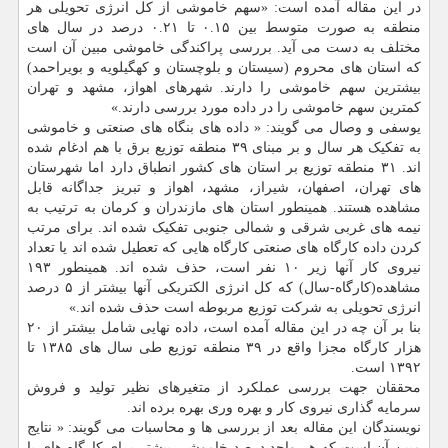
در این مقاله آمده است: «سهم خاموشی از کل انرژی تحویلی هر
منطقه به صورت متوسط بین ۰.۱۵ تا ۰.۲۱ درصد در سال های
مختلف به دست می آید. بررسی پراکندگی خاموشی مبین آن است
که استان های محروم (سیستان و بلوچستان و کهگیلویه و بویراحمد)
بیشترین سهم خاموشی را دارند. شهرهای اهواز، مشهد و تهران
کمترین سهم خاموشی را در داده مورد بررسی دارند.»
یوسفی و وصال می گویند: « داده های بنگاه های صنعتی و خاموشی
به تفکیک هر سال و بر مبنای ۳۹ منطقه توزیع برق با هم ادغام شده
اند. ۳۱ منطقه توزیع بر استان های کشور انطباق دارد اما شهرستان
های تهران، اصفهان، شیراز، مشهد، اهواز و تبریز جداگانه قابل
مشاهده هستند. همینطور استان های مازندران و کرمان به ترتیب به
نیمه های غربی شرقی و شمالی جنوبی تفکیک شده اند. برای مرتب
کردن داده کارگاه های صنعتی کارگاه هایی که تعطیل شده اند یا تعداد
نیروی کار آنها زیر ۱۰ نفر است، حذف شده اند. همینطور ۱۹۳
مشاهده(کارگاه-سال) که کل انرژی الکتریکی آنها بیشتر از ۵ درصد
انرژی تحویلی به شرکت توزیع مربوطه است حذف شده اند.»
بنا بر آن چه در این مقاله آمده است، داده نهایی شامل بیشتر از ۲۰
هزار کارگاه مجزا واقع در ۳۹ منطقه توزیع طی سال های ۱۳۸۵ تا
۱۳۹۲ است.
محققان جهت بررسی عملکرد از متغیرهای نظیر تولید و فروش
سرمایه گذاری نیروی کار و بهره وری بهره برده اند.
نویسندگان این مقاله بعد از بررسی ها و محاسبات می گویند: « نتایج
مبین آن است که هر واحد درصد خاموشی بیشتر برای کارگاه های با