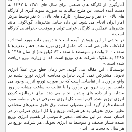
آمارگیری از کارگاه های صنعتی برای سال های ۱۳۸۲ تا ۱۳۹۲ به
دست آمده است. این طرح سالیانه به صورت نمونه گیری از کارگاه
های بالای ۱۰ نفر و سرشماری کارگاه های بالای ۵۰ نفر توسط مرکز
آمار ایران انجام می شود. این داده شامل متغیرهای گوناگونی مانند
متغیرهای عملکردی کارگاه، عوامل تولید و موقعیت جغرافیایی کارگاه
است.»
در بخشی از این پژوهش آمده است: « دومین داده مورد استفاده،
اطلاعات خاموشی است که شامل انرژی توزیع نشده فشار ضعیف( تا
سقف ۴۰۰ ولت) و متوسط( تا سقف ۶۳ کیلوولت) از سال ۱۳۸۵ تا
۱۳۹۵ به تفکیک شرکت های توزیع است که از وزارت نیرو دریافت
شده است.»
نویسندگان این مقاله می گویند: «در زمان قطع برق عملاً انرژی
تحویل مشترکین نمی گردد بنابراین محاسبه انرژی توزیع نشده در
واقع برآوردی از تقاضایی است که در صورت توزیع انرژی وجود می
داشت. وزارت نیرو این برآورد را با عنایت به ساعت مشابه در روز
مشابه و از داده های پیشین انجام می دهد. برای نرمالیزه کردن
انرژی توزیع نشده لازم است کل انرژی مصرفی در هر منطقه مورد
استفاده قرار گیرد. آمار تفصیلی صنعت برق حاوی متغیرهای مختلفی
نظیر انرژی تحویلی به هر شرکت توزیع و یا کل انرژی صرفی در هر
استان است. در این مطالعه، متغیر خاموشی از تقسیم انرژی توزیع
نشده فشار ضعیف و متوسط به انرژی تحویلی هر شرکت توزیع در
هر سال به دست می آید.»