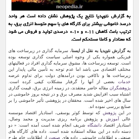
به گزارش نئوپدیا نتایج یك پژوهش نشان داده است هر واحد
درصد خاموشی بیشتر برای كارگاه های با سهم متوسط انرژی برق، به
ترتیب باعث كاهش ۰.۱۱ و ۰.۱۰ درصدی تولید و فروش می شود
كه معنادار و كاملا مستحكم است.
به گزارش نئوپدیا به نقل از ایسنا
، سرمایه گذاری در زیرساخت های
فیزیکی همواره یکی از وجوه اصلی سیاست گذاری توسعه بوده
است. توسعه زیرساخت ها، مشوق سرمایه گذاری افراد در فعالیتهای
مختلف اقتصادی می باشد اما عدم توجه به تأمین مالی پایدار این
زیرساخت ها و ناکافی بودن درآمدهای دولت برای تداوم عرضه
خدمات
بعضی از آنها را گرفتار مشکلات کیفی کرده است.
پژوهشگران
مقاله حاضر معتقدند، در زمینه انرژی برق، قیمت گذاری
اشتباه سبب افزایش شدید مصرف برق و در نتیجه بروز خاموشی در
سال های اخیر شده است. محققان در پژوهشی تأثیر خاموشی را بر
صنایع بررسی نموده اند.
در این
پژوهش
که توسط کوثر یوسفی، استادیار اقتصاد موسسه
عالی
آموزش
و پژوهش برنامه ریزی مدیریت و محمد وصال،
استادیار اقتصاد
دانشگاه
شریف انجام شده است آمده است: « دو
دسته داده در این مقاله استفاده شده است. داده های کارگاه های
صنعتی و اطلاعات خاموشی. داده های
صنعت
از اطلاعات خام طرح