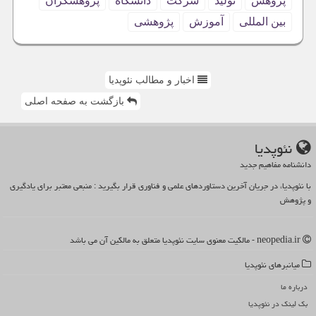
پژوهش
تولید
شركت
دانشگاه
پژوهشگران
بین المللی
آموزش
پژوهشی
اخبار و مطالب نئوپدیا
بازگشت به صفحه اصلی
نئوپدیا
دانشنامه مفاهیم جدید
با نئوپدیا، در جریان آخرین دستاوردهای علمی و فناوری قرار بگیرید : منبعی معتبر برای یادگیری
و پژوهش
neopedia.ir - مالکیت معنوی سایت نئوپدیا متعلق به مالکین آن می باشد
میانبرهای نئوپدیا
درباره ما
بک لینک در نئوپدیا