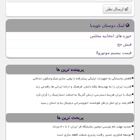
ارسال نظر
لینک دوستان نئوپدیا
حوزه های انتخابیه مجلس
فیش حج
قیمت بیسیم موتورولا
پربیننده ترین ها
کاهش وابستگی به تجهیزات اپتیکی پیشرفته با بومی سازی میکروسکوپ تداخلی
قدرت ایران را نه تهدیدها بلکه دانش، فرهنگ و اراده ایرانی ها رقم می زند
جنگ با ایران هزینه دسترسی ارتش آمریکا به خدمات استارلینک را گران کرد
گام بلند برای حمل و نقل هوشمند اتوبوسرانی دیجیتال به ۵ استان رسید
پربحث ترین ها
تمدید مهلت نام نویسی دومین نمایشگاه فر ایران ۲ تا ۳۱ مرداد
توسعه فناوری، مسیر رقابت پذیری صنعت قطعه سازی است