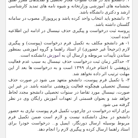
بخشنامه های آموزشی وزارتخانه و شیوه نامه های تمدید کارشناسی
ارشد و دکتری دانشگاه باشد.
۲. دانشجو باید انتخاب واحد کرده باشد و پروپوزال مصوب در سامانه
گلستان داشته باشد.
پروسه ثبت درخواست و پیگیری حذف نیمسال در ادامه این اطلاعیه
آمده است:
۱- هر دانشجو مکلف به تکمیل فرم درخواست (پیوست) و پیگیری
لازم (ترجیحاً غیر حضوری) از استاد راهنما و گروه آموزشی بمنظور
ستاندن تأییدات مربوطه و ارسال آن به
آموزش
دانشکده است.
۲- حداکثر زمان ثبت درخواست حذف نیمسال به سبب عدم فعالیت
پژوهشی تا اختتام خرداد ۱۳۹۹ است و به درخواست ها بعد از این
مهلت ترتیب اثر داده نخواهد شد.
۳- با تکمیل فرم پیوست، دانشجو متعهد می شود در صورت حذف
نیمسال تحصیلی هیچگونه فعالیت پژوهشی نداشته باشد. در غیر این
صورت، نیمسال مورد تقاضا در سنوات تحصیلی دانشجو مجدد لحاظ
خواهد شد و بعنوان قسمتی از تعهدات آموزش رایگان وی در نظر
گرفته می شود.
برای ارائه درخواست در چارچوب تکمیل فرم پیوست نیازی به حضور
دانشجو در محل دانشکده نیست و لازم است ضمن تکمیل فرم
مربوط بوسیله ارسال دورنگار، ایمیل و... درخواست خودرا برای
استاد راهنما ارسال کرده و پیگیری لازم را انجام دهد.