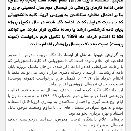
نئوپدیا: دانشگاه تربیت مدرس اعلام نموده است باتوجه به شرایط
خاص ادامه كارهای پژوهشی در نیمسال دوم سال تحصیلی جاری و
بنا بر احتمال مخاطره مبتلاشدن به ویروس كرونا، كلیه دانشجویانی
كه با رعایت شرایطی كه در ادامه ذكر شده، در حال تكمیل پروژه
پایان نامه كارشناسی ارشد یا رساله دكتری قرار دارند، می توانند
فقط تا اختتام خرداد ماه 1399 با تكمیل فرم درخواست (نمونه
پیوست) نسبت به حذف نیمسال پژوهشی اقدام نمایند.
به گزارش نئوپدیا به نقل از ایسنا،
دانشگاه
تربیت مدرس با صدور
اطلاعیه ای اعلام نموده است که دانشجویانی که کلیه دانشجویانی که
با رعایت شرایطی که در ادامه ذکر شده، در حال تکمیل پروژه پایان
نامه کارشناسی ارشد یا رساله دکتری قرار دارند، می توانند فقط تا
اختتام خرداد ماه ۱۳۹۹ با تکمیل فرم درخواست (نمونه پیوست)
نسبت به حذف نیمسال پژوهشی اقدام نمایند.
این دانشگاه تاکید کرده است، حذف نیمسال به سبب عدم فعالیت
پژوهشی فقط در نیمسال دوم تحصیلی ۹۹- ۱۳۹۸ و به سبب تقارن با
ایام اوج همه گیری و احتمال مبتلاشدن به بیماری کرونا قابل استفاده
بوده و به هیچ عنوان در نیمسال های آتی یا تداوم وضعیت موجود قابل
استناد و بهره برداری نخواهد بود.
برمبنای اعلام دانشگاه تربیت مدرس، شرایط درخواست حذف
نیمسال به شرح زیر است:
۱. دانشجو باید در مدت سنوات مجاز تحصیل و تمدیدهای مقرر طبق