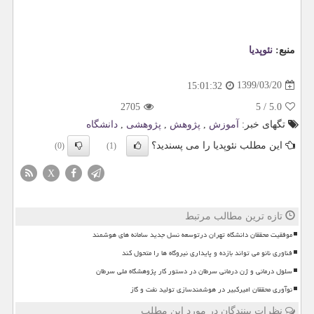
منبع:
نئوپدیا
1399/03/20
15:01:32
2705
5
/
5.0
تگهای خبر:
آموزش
,
پژوهش
,
پژوهشی
,
دانشگاه
این مطلب نئوپدیا را می پسندید؟
(0)
(1)
X
تازه ترین مطالب مرتبط
موفقیت محققان دانشگاه تهران درتوسعه نسل جدید سامانه های هوشمند
فناوری نانو می تواند بازده و پایداری نیروگاه ها را متحول کند
سلول درمانی و ژن درمانی سرطان در دستور کار پژوهشگاه ملی سرطان
نوآوری محققان امیرکبیر در هوشمندسازی تولید نفت و گاز
نظرات بینندگان در مورد این مطلب