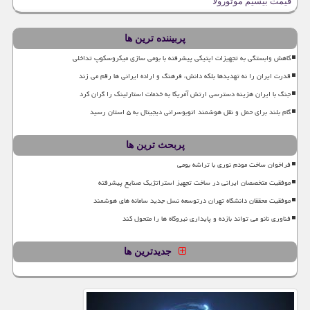
قیمت بیسیم موتورولا
پربیننده ترین ها
کاهش وابستگی به تجهیزات اپتیکی پیشرفته با بومی سازی میکروسکوپ تداخلی
قدرت ایران را نه تهدیدها بلکه دانش، فرهنگ و اراده ایرانی ها رقم می زند
جنگ با ایران هزینه دسترسی ارتش آمریکا به خدمات استارلینک را گران کرد
گام بلند برای حمل و نقل هوشمند اتوبوسرانی دیجیتال به ۵ استان رسید
پربحث ترین ها
فراخوان ساخت مودم نوری با تراشه بومی
موفقیت متخصصان ایرانی در ساخت تجهیز استراتژیک صنایع پیشرفته
موفقیت محققان دانشگاه تهران درتوسعه نسل جدید سامانه های هوشمند
فناوری نانو می تواند بازده و پایداری نیروگاه ها را متحول کند
جدیدترین ها