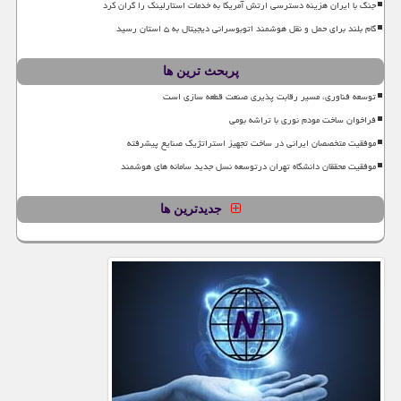
جنگ با ایران هزینه دسترسی ارتش آمریکا به خدمات استارلینک را گران کرد
گام بلند برای حمل و نقل هوشمند اتوبوسرانی دیجیتال به ۵ استان رسید
پربحث ترین ها
توسعه فناوری، مسیر رقابت پذیری صنعت قطعه سازی است
فراخوان ساخت مودم نوری با تراشه بومی
موفقیت متخصصان ایرانی در ساخت تجهیز استراتژیک صنایع پیشرفته
موفقیت محققان دانشگاه تهران درتوسعه نسل جدید سامانه های هوشمند
جدیدترین ها