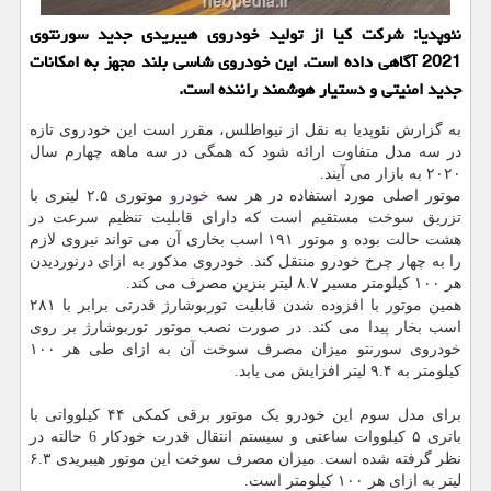
نئوپدیا: شركت كیا از تولید خودروی هیبریدی جدید سورنتوی
2021 آگاهی داده است. این خودروی شاسی بلند مجهز به امكانات
جدید امنیتی و دستیار هوشمند راننده است.
به گزارش نئوپدیا به نقل از نیواطلس، مقرر است این خودروی تازه
در سه مدل متفاوت ارائه شود که همگی در سه ماهه چهارم سال
۲۰۲۰ به بازار می آیند.
موتور اصلی مورد استفاده در هر سه
خودرو
موتوری ۲.۵ لیتری با
تزریق سوخت مستقیم است که دارای قابلیت تنظیم سرعت در
هشت حالت بوده و موتور ۱۹۱ اسب بخاری آن می تواند نیروی لازم
را به چهار چرخ خودرو منتقل کند. خودروی مذکور به ازای درنوردیدن
هر ۱۰۰ کیلومتر مسیر ۸.۷ لیتر بنزین مصرف می کند.
همین موتور با افزوده شدن قابلیت توربوشارژ قدرتی برابر با ۲۸۱
اسب بخار پیدا می کند. در صورت نصب موتور توربوشارژ بر روی
خودروی سورنتو میزان مصرف سوخت آن به ازای طی هر ۱۰۰
کیلومتر به ۹.۴ لیتر افزایش می یابد.
برای مدل سوم این خودرو یک موتور برقی کمکی ۴۴ کیلوواتی با
باتری ۵ کیلووات ساعتی و سیستم انتقال قدرت خودکار 6 حالته در
نظر گرفته شده است. میزان مصرف سوخت این موتور هیبریدی ۶.۳
لیتر به ازای هر ۱۰۰ کیلومتر است.