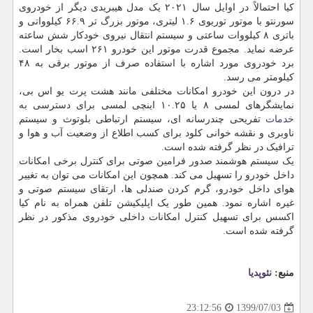
کیا احتمالاً در اوایل سال ۲۰۲۱ یک مدل هیبریدی دیگر از خودروی
سورنتو با موتور توربوی ۱.۶ لیتری، موتور بزرگ تر ۶۶.۹ کیلوواتی و
باتری ۸ کیلووات ساعتی و سیستم انتقال نیروی خودکار شش ساعته
عرضه نماید. مجموع قدرت موتور این خودرو ۲۶۱ اسب بخار است.
برد خودروی مورد اشاره با استفاده صرف از موتور برقی به ۴۸
کیلومتر می رسد.
در درون این خودرو امکانات مختلفی مانند هشت پرت یو اس بی،
نمایشگرهای لمسی ۸ یا ۱۰.۲۵ اینچی لمسی برای دسترسی به
خدمات
تفریحی چندرسانه ای، سیستم ارتباطی بلوتوث و سیستم
ناوبری و نقشه خوانی کلود برای کسب اطلاع از وضعیت آب و هوا و
ترافیک در نظر گرفته شده است.
یک سیستم هوشمند صدور فرامین صوتی برای کنترل برخی امکانات
داخل خودرو را تسهیل می کند. همچون این امکانات می توان به تغییر
هوای داخل خودرو، گرم کردن صندلی ها، ارتقای سیستم صوتی و
غیره اشاره نمود. همین طور یک اپلیکیشن تلفن همراه به نام کیا
اکسس برای تسهیل کنترل امکانات داخلی خودروی مذکور در نظر
گرفته شده است.
منبع:
نئوپدیا
1399/07/03
23:12:56