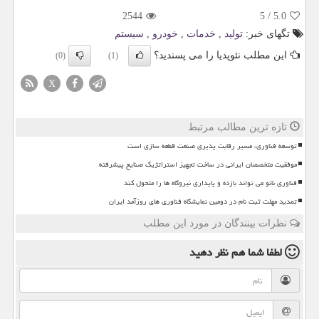
2544
5
/
5.0
تگهای خبر:
تولید
,
خدمات
,
خودرو
,
سیستم
این مطلب نئوپدیا را می پسندید؟
(0)
(1)
X
تازه ترین مطالب مرتبط
توسعه فناوری، مسیر رقابت پذیری صنعت قطعه سازی است
موفقیت متخصصان ایرانی در ساخت تجهیز استراتژیک صنایع پیشرفته
فناوری نانو می تواند بازده و پایداری نیروگاه ها را متحول کند
تمدید مهلت ثبت نام در دومین نمایشگاه فناوری های روزآمد ایران
نظرات بینندگان در مورد این مطلب
لطفا شما هم
نظر دهید