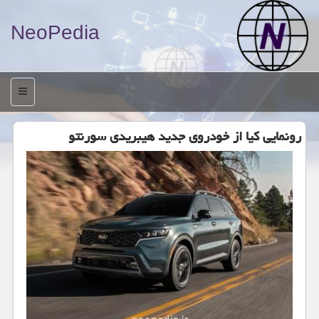
NeoPedia
منو
رونمایی كیا از خودروی جدید هیبریدی سورنتو