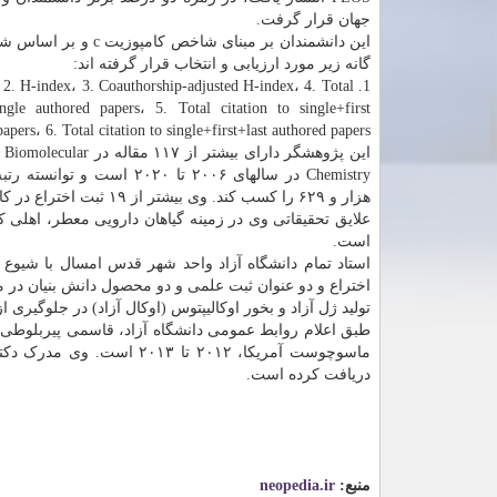
جهان قرار گرفت.
این دانشمندان بر مبنای شاخص کا
گانه زیر مورد ارزیابی و انتخاب قرار گرفته اند:
ion، 2. H-index، 3. Coauthorship-adjusted H-index، 4. Total
ingle authored papers، 5. Total citation to single+first
apers، 6. Total citation to single+first+last authored papers
این پژوهشگر دارای بیشتر از ۱۱۷ مق
هزار و ۶۲۹ را کسب کند. وی بیشتر از ۱۹ ثبت اختراع در کارنامه علمی خود دارد.
علایق تحقیقاتی وی در زمینه گیاهان دارویی معطر، اهلی ک
است.
استاد تمام دانشگاه آزاد واحد شهر قدس امسال با شیوع
اختراع و دو عنوان ثبت علمی و دو محصول دانش بنیان در 
تولید ژل آزاد و بخور اوکالیپتوس (اوکال آزاد) در جلوگیر
دریافت کرده است.
منبع:
neopedia.ir