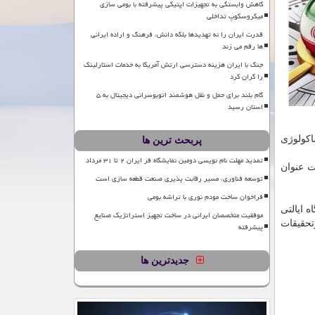
کاهش وابستگی به تجهیزات اپتیکی پیشرفته با بومی سازی
میکروسکوپ تداخلی
قدرت ایران را نه تهدیدها بلکه دانش، فرهنگ و اراده ایرانی
ها رقم می زند
جنگ با ایران هزینه دسترسی ارتش آمریکا به خدمات استارلینک
را گران کرد
گام بلند برای حمل و نقل هوشمند اتوبوسرانی دیجیتال به ۵
استان رسید
اکولوژی
پربحث ترین ها
تمدید مهلت نام نویسی دومین نمایشگاه فر ایران ۲ تا ۳۱ مرداد
ت عنوان
توسعه فناوری، مسیر رقابت پذیری صنعت قطعه سازی است
فراخوان ساخت مودم نوری با تراشه بومی
طر، دانشگاه ایالتی
موفقیت متخصصان ایرانی در ساخت تجهیز استراتژیک صنایع
زاد اسلامی علوم وتحقیقات
پیشرفته
جدیدترین ها