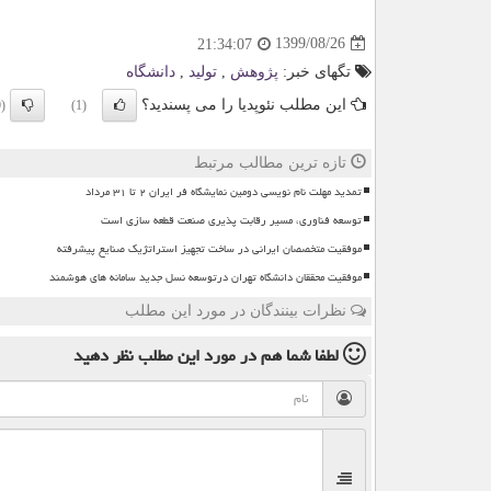
1399/08/26
21:34:07
تگهای خبر:
پژوهش
,
تولید
,
دانشگاه
این مطلب نئوپدیا را می پسندید؟
(0)
(1)
تازه ترین مطالب مرتبط
تمدید مهلت نام نویسی دومین نمایشگاه فر ایران ۲ تا ۳۱ مرداد
توسعه فناوری، مسیر رقابت پذیری صنعت قطعه سازی است
موفقیت متخصصان ایرانی در ساخت تجهیز استراتژیک صنایع پیشرفته
موفقیت محققان دانشگاه تهران درتوسعه نسل جدید سامانه های هوشمند
نظرات بینندگان در مورد این مطلب
لطفا شما هم
در مورد این مطلب
نظر دهید