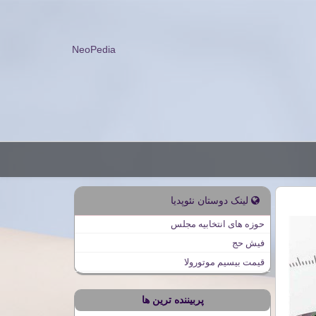
NeoPedia
لینک دوستان نئوپدیا
حوزه های انتخابیه مجلس
فیش حج
قیمت بیسیم موتورولا
پربیننده ترین ها