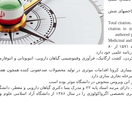
مپوزیت c و بر اساس شاخصهای شش
1. Total citat
citation to s
authored p
اله در Medicinal and Biomolecular
Chemistry در سالهای ۲۰۰۶ تا ۲۰۲۰ است و توانسته رتبه ۱۵۷۱ از ۸۰
ردن، کشت ارگانیک، فرآوری وفیتوشیمی گیاهان دارویی، اتنوبوتانی و اتنوفارم
 بیماری کرونا اقدامات موثری در تولید محصولات ضدعفونی کننده همچون هف
مرحله تجاری سازی دارد.
ی از این ویروس منحوس در دانشگاه موثر بوده است.
طبق اعلام روابط عمومی دانشگاه آزاد، قاسمی پیربلوطی، دارای مرتبه استاد پایه ۲۲ و مدرک پسا دکتری گیاهان دارویی و مع
ماسوچوست آمریکا، ۲۰۱۲ تا ۲۰۱۳ است. وی مدرک دکتری تخصصی اگرواکولوژی را در سال ۱۳۸۶ از دانشگاه آ