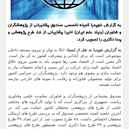
به گزارش نئوپدیا كمیته تخصصی صندوق پشتیبانی از پژوهشگران
و فناوران (بنیاد علم ایران) اخیرا پشتیبانی از ۸۸ طرح پژوهشی و
پسا دكتری را تصویب كرد.
به گزارش نئوپدیا به نقل از ایسنا،
اتكا به توان و نیروی مستعد داخلی
موضوعی است كه برای آبادانی و پیشرفت كشور به آن نیاز است.
اگر مقرر است از اقتصاد نفتی رها شویم، باید به همین نیروی خلاق
اعتماد نماییم. البته برای حركت در این مسیر و انجام تحقیقات نیاز به
حمایت مادی و معنوی هم وجود دارد.
پژوهشگران
در سراسر كشور
برای تولید محصولی فناورانه و رقابت با نمونه های خارجی نیازمند
حمایت هستند.
صندوق پشتیبانی از
پژوهشگران
و فناوران معاونت علمی وفناوری
ریاست جمهوری از مراكزی است كه با تولید كارگروه های مختلف
علمی از طرح های پژوهشی محققان كشور حمایت می كند. در
آخرین جلسه كمیته تخصصی صندوق كه به بررسی طرح های ارسالی
محققان اختصاص داشت، ۸۸ طرح مصوب شد. از این تعداد ۴۹ طرح
پژوهشی و ۳۹ طرح پسا دكتری است. همینطور طرح های پژوهشی