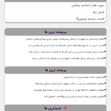
حوزه های انتخابیه مجلس
فیش حج
قیمت بیسیم موتورولا
پربیننده ترین ها
کاهش وابستگی به تجهیزات اپتیکی پیشرفته با بومی سازی میکروسکوپ تداخلی
قدرت ایران را نه تهدیدها بلکه دانش، فرهنگ و اراده ایرانی ها رقم می زند
جنگ با ایران هزینه دسترسی ارتش آمریکا به خدمات استارلینک را گران کرد
گام بلند برای حمل و نقل هوشمند اتوبوسرانی دیجیتال به ۵ استان رسید
پربحث ترین ها
فراخوان ساخت مودم نوری با تراشه بومی
موفقیت متخصصان ایرانی در ساخت تجهیز استراتژیک صنایع پیشرفته
موفقیت محققان دانشگاه تهران درتوسعه نسل جدید سامانه های هوشمند
فناوری نانو می تواند بازده و پایداری نیروگاه ها را متحول کند
جدیدترین ها