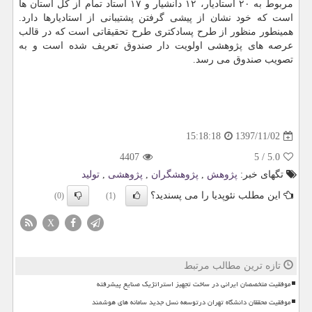
مربوط به ۲۰ استادیار، ۱۲ دانشیار و ۱۷ استاد تمام از كل استان ها
است كه خود نشان از پیشی گرفتن پشتیبانی از استادیارها دارد.
همینطور منظور از طرح پسادكتری طرح تحقیقاتی است كه در قالب
عرصه های پژوهشی اولویت دار صندوق تعریف شده است و به
تصویب صندوق می رسد.
1397/11/02
15:18:18
4407
5
/
5.0
تگهای خبر:
پژوهش
,
پژوهشگران
,
پژوهشی
,
تولید
این مطلب نئوپدیا را می پسندید؟
(0)
(1)
X
تازه ترین مطالب مرتبط
موفقیت متخصصان ایرانی در ساخت تجهیز استراتژیک صنایع پیشرفته
موفقیت محققان دانشگاه تهران درتوسعه نسل جدید سامانه های هوشمند