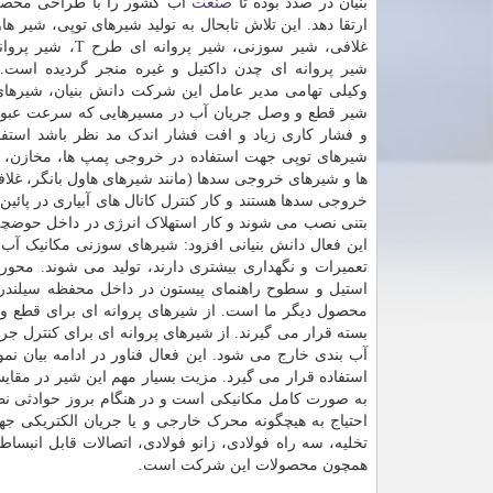
بنیان در صدد بوده تا
صنعت
آب کشور را با طراحی محصولا
ارتقا دهد. این تلاش تابحال به تولید شیرهای توپی، شیر ها
غلافی، شیر سوزنی، شیر پروانه
شیر پروانه ای چدن داکتیل و غیره منجر گردیده است.
وکیلی تهامی مدیر عامل این شرکت دانش بنیان، شیرهای 
شیر قطع و وصل جریان آب در مسیرهایی که سرعت عبور
و فشار کاری زیاد و افت فشار اندک مد نظر باشد استفا
شیرهای توپی جهت استفاده در خروجی پمپ ها، مخازن، و
ها و شیرهای خروجی سدها (مانند شیرهای هاول بانگر، غلا
خروجی سدها هستند و کار کنترل کانال های آبیاری در پائین
بتنی نصب می شوند و کار استهلاک انرژی در داخل حوضچه ص
این فعال دانش بنیانی افزود: شیرهای سوزنی مکانیک آب د
تعمیرات و نگهداری بیشتری دارند، تولید می شوند. مح
استیل و سطوح راهنمای پیستون در داخل محفظه سیلندر و
محصول دیگر ما است. از شیرهای پروانه ای برای قطع و و
بسته قرار می گیرند. از شیرهای پروانه ای برای کنترل جر
آب بندی خارج می شود. این فعال فناور در ادامه بیان
استفاده قرار می گیرد. مزیت بسیار مهم این شیر در مقای
به صورت کامل مکانیکی است و در هنگام بروز حوادثی نظ
احتیاج به هیچگونه محرک خارجی و یا جریان الکتریکی جه
تخلیه، سه راه فولادی، زانو فولادی، اتصالات قابل انبس
همچون محصولات این شرکت است.