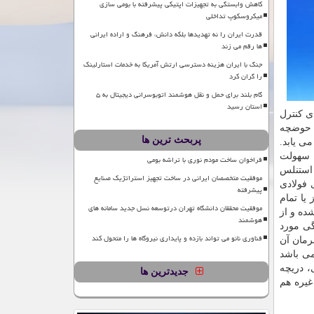
کاهش وابستگی به تجهیزات اپتیکی پیشرفته با بومی سازی
میکروسکوپ تداخلی
قدرت ایران را نه تهدیدها بلکه دانش، فرهنگ و اراده ایرانی
ها رقم می زند
جنگ با ایران هزینه دسترسی ارتش آمریکا به خدمات استارلینک
را گران کرد
گام بلند برای حمل و نقل هوشمند اتوبوسرانی دیجیتال به ۵
استان رسید
ی کنترل
ل حوضچه
پربحث ترین ها
ی یابد.
ه سهولت
فراخوان ساخت مودم نوری با تراشه بومی
 استنلس
موفقیت متخصصان ایرانی در ساخت تجهیز استراتژیک صنایع
 فولادی
پیشرفته
یا تمام
موفقیت محققان دانشگاه تهران درتوسعه نسل جدید سامانه های
ده و از
هوشمند
گی مورد
فناوری نانو می تواند بازده و پایداری نیروگاه ها را متحول کند
رمان آن
می باشد
، دریچه
جدیدترین ها
غیره هم