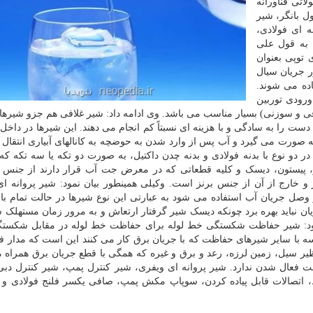
تی فناورانه
ول بانگر، شیر
 ای طرح T، شیر پروانه ای فولادی،
 به قول علی
توپی بعنوان
 جریان سیال
ده می شوند.
رودی توربین
فی و سوزنی) بسیار مناسب می باشد. وی ادامه داد: شیر غلافی هم جزو شیرها
 دست را به سادگی و با هزینه ای نسبتاً کم انجام می دهند. این شیرها در داخ
ورت می گیرد و آب پس از وارد شدن به حوضچه به کانالهای آبیاری انتقال م
ر دو نوع با بدنه فولادی و بدنه چدن داکتیل، به صورت دو تکه یا سه تکه ک
ور، پیستون، دیسک و کلیه قطعاتی که در معرض جت آب قرار دارند از جنس
 خارج از آن از جنس برنز است. وکیلی همینطور بیان نمود: شیر پروانه ای
صل جریان آب استفاده می شود به عبارتی این نوع شیرها در حالت تمام باز 
یان نباید بهره برد چونکه دیسک شیر گرفتار ارتعاش و به مرور زمان مستهلک ش
 نمود: شیر حفاظت شکستگی خط لوله برای حفاظت خط لوله در مقابل شکست
سه با سایر شیرهای حفاظت که با جریان برق کار می کنند این است که مدار ف
یر سیل، زمین لرزه، رعد و برق و غیره که همگی با قطع جریان برق همراه 
ت فعال شدن ندارد. شیر پروانه ای ویفری، شیر کنترل پمپ، شیر کنترل دبی
اط، اتصالات قابل پیاده کردن، سوپاپ مکش پمپ، صافی یکسر فلنج فولادی و 