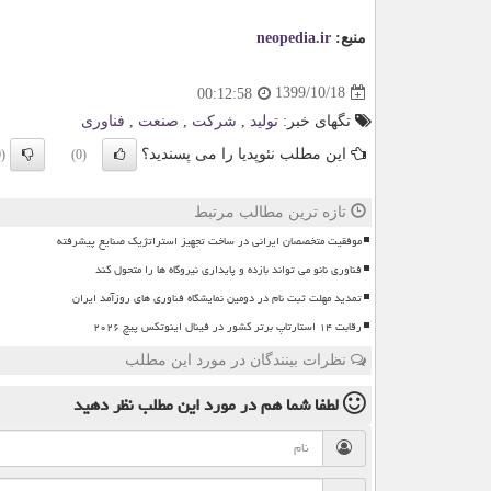
منبع:
neopedia.ir
1399/10/18
00:12:58
تگهای خبر:
تولید
,
شركت
,
صنعت
,
فناوری
این مطلب نئوپدیا را می پسندید؟
(0)
(0)
تازه ترین مطالب مرتبط
موفقیت متخصصان ایرانی در ساخت تجهیز استراتژیک صنایع پیشرفته
فناوری نانو می تواند بازده و پایداری نیروگاه ها را متحول کند
تمدید مهلت ثبت نام در دومین نمایشگاه فناوری های روزآمد ایران
رقابت ۱۴ استارتاپ برتر کشور در فینال اینوتکس پیچ ۲۰۲۶
نظرات بینندگان در مورد این مطلب
لطفا شما هم
در مورد این مطلب
نظر دهید