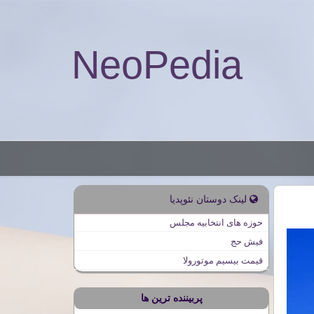
NeoPedia
لینک دوستان نئوپدیا
حوزه های انتخابیه مجلس
فیش حج
قیمت بیسیم موتورولا
پربیننده ترین ها