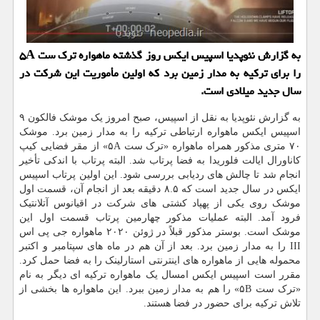
به گزارش نئوپدیا اسپیس ایکس روز گذشته ماهواره ترک ست ۵A
را برای ترکیه به مدار زمین برد که اولین مأموریت این شرکت در
سال جدید میلادی است.
به گزارش نئوپدیا به نقل از اسپیس، صبح امروز یک موشک فالکون ۹
اسپیس ایکس ماهواره ارتباطی ترکیه را به مدار زمین برد. موشک
۷۰ متری مذکور همراه ماهواره «ترک ست ۵A» از مقر فضایی کیپ
کاناورال ایالت فلوریدا به فضا پرتاب شد. البته پرتاب با اندکی تأخیر
انجام شد تا چالش های ردیابی بررسی شود. این اولین پرتاب اسپیس
ایکس در سال جدید است که ۸.۵ دقیقه بعد از انجام آن، قسمت اول
موشک روی یکی از پهپاد کشتی های شرکت در اقیانوس آتلانتیک
فرود آمد. البته عملیات مذکور چهارمین پرتاب قسمت اول این
موشک است. بوستر مذکور قبلاً در ژوئن ۲۰۲۰ ماهواره جی پی اس
III را به مدار زمین برد. بعد از آن هم در ماه های سپتامبر و اکتبر
محموله هایی از ماهواره های اینترنتی استارلینک را به فضا حمل کرد.
مقرر است اسپیس ایکس امسال یک ماهواره ترکیه ای دیگر به نام
«ترک ست ۵B» را هم به مدار زمین ببرد. این ماهواره ها بخشی از
تلاش ترکیه برای حضور در فضا هستند.