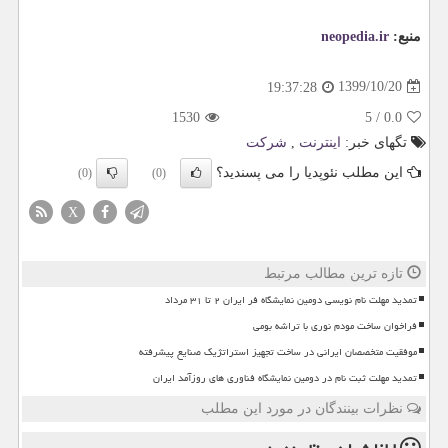
منبع:
neopedia.ir
1399/10/20
19:37:28
1530
5
/
0.0
تگهای خبر:
اینترنت
,
شركت
این مطلب نئوپدیا را می پسندید؟
(0)
(0)
X
تازه ترین مطالب مرتبط
تمدید مهلت نام نویسی دومین نمایشگاه فر ایران ۲ تا ۳۱ مرداد
فراخوان ساخت مودم نوری با تراشه بومی
موفقیت متخصصان ایرانی در ساخت تجهیز استراتژیک صنایع پیشرفته
تمدید مهلت ثبت نام در دومین نمایشگاه فناوری های روزآمد ایران
نظرات بینندگان در مورد این مطلب