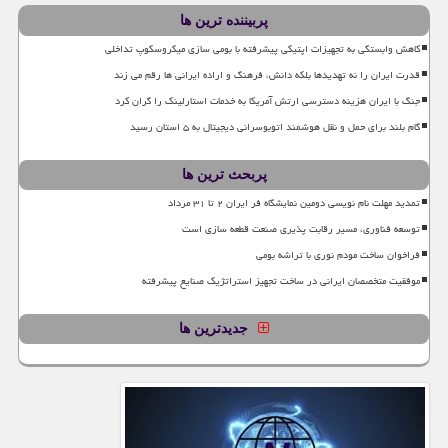
پربیننده ترین ها
کاهش وابستگی به تجهیزات اپتیکی پیشرفته با بومی سازی میکروسکوپ تداخلی
قدرت ایران را نه تهدیدها بلکه دانش، فرهنگ و اراده ایرانی ها رقم می زند
جنگ با ایران هزینه دسترسی ارتش آمریکا به خدمات استارلینک را گران کرد
گام بلند برای حمل و نقل هوشمند اتوبوسرانی دیجیتال به ۵ استان رسید
پربحث ترین ها
تمدید مهلت نام نویسی دومین نمایشگاه فر ایران ۲ تا ۳۱ مرداد
توسعه فناوری، مسیر رقابت پذیری صنعت قطعه سازی است
فراخوان ساخت مودم نوری با تراشه بومی
موفقیت متخصصان ایرانی در ساخت تجهیز استراتژیک صنایع پیشرفته
جدیدترین ها