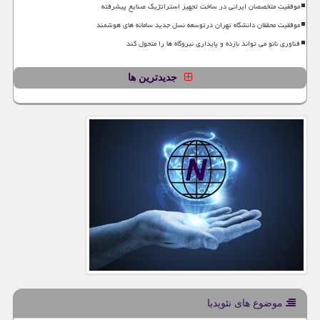
موفقیت متخصصان ایرانی در ساخت تجهیز استراتژیک صنایع پیشرفته
موفقیت محققان دانشگاه تهران درتوسعه نسل جدید سامانه های هوشمند
فناوری نانو می تواند بازده و پایداری نیروگاه ها را متحول کند
جدیدترین ها
موضوع های نئوپدیا