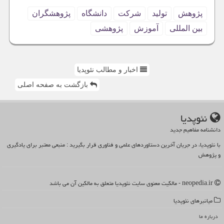
پژوهش
تولید
شركت
دانشگاه
پژوهشگران
بین المللی
آموزش
پژوهشی
اخبار و مطالب نئوپدیا
بازگشت به صفحه اصلی
نئوپدیا
دانشنامه مفاهیم جدید
با نئوپدیا، در جریان آخرین دستاوردهای علمی و فناوری قرار بگیرید : منبعی معتبر برای یادگیری
و پژوهش
neopedia.ir - مالکیت معنوی سایت نئوپدیا متعلق به مالکین آن می باشد
میانبرهای نئوپدیا
درباره ما