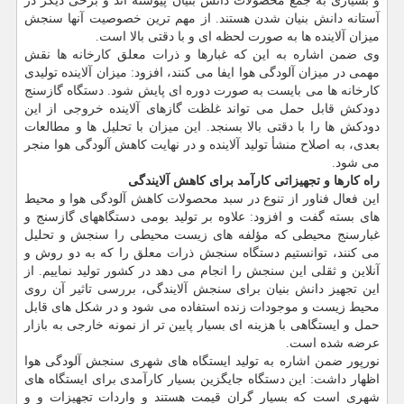
و بسیاری به جمع محصولات دانش بنیان پیوسته اند و برخی دیگر در
آستانه دانش بنیان شدن هستند. از مهم ترین خصوصیت آنها سنجش
میزان آلاینده ها به صورت لحظه ای و با دقتی بالا است.
وی ضمن اشاره به این که غبارها و ذرات معلق کارخانه ها نقش
مهمی در میزان آلودگی هوا ایفا می کنند، افزود: میزان آلاینده تولیدی
کارخانه ها می بایست به صورت دوره ای پایش شود. دستگاه گازسنج
دودکش قابل حمل می تواند غلظت گازهای آلاینده خروجی از این
دودکش ها را با دقتی بالا بسنجد. این میزان با تحلیل ها و مطالعات
بعدی، به اصلاح منشأ تولید آلاینده و در نهایت کاهش آلودگی هوا منجر
می شود.
راه کارها و تجهیزاتی کارآمد برای کاهش آلایندگی
این فعال فناور از تنوع در سبد محصولات کاهش آلودگی هوا و محیط
های بسته گفت و افزود: علاوه بر تولید بومی دستگاههای گازسنج و
غبارسنج محیطی که مؤلفه های زیست محیطی را سنجش و تحلیل
می کنند، توانستیم دستگاه سنجش ذرات معلق را که به دو روش و
آنلاین و ثقلی این سنجش را انجام می دهد در کشور تولید نماییم. از
این تجهیز دانش بنیان برای سنجش آلایندگی، بررسی تاثیر آن روی
محیط زیست و موجودات زنده استفاده می شود و در شکل های قابل
حمل و ایستگاهی با هزینه ای بسیار پایین تر از نمونه خارجی به بازار
عرضه شده است.
نورپور ضمن اشاره به تولید ایستگاه های شهری سنجش آلودگی هوا
اظهار داشت: این دستگاه جایگزین بسیار کارآمدی برای ایستگاه های
شهری است که بسیار گران قیمت هستند و واردات تجهیزات و و