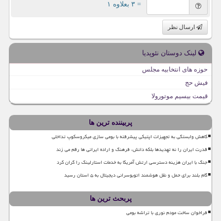
= ۳ بعلاوه ۱
ارسال نظر
لینک دوستان نئوپدیا
حوزه های انتخابیه مجلس
فیش حج
قیمت بیسیم موتورولا
پربیننده ترین ها
کاهش وابستگی به تجهیزات اپتیکی پیشرفته با بومی سازی میکروسکوپ تداخلی
قدرت ایران را نه تهدیدها بلکه دانش، فرهنگ و اراده ایرانی ها رقم می زند
جنگ با ایران هزینه دسترسی ارتش آمریکا به خدمات استارلینک را گران کرد
گام بلند برای حمل و نقل هوشمند اتوبوسرانی دیجیتال به ۵ استان رسید
پربحث ترین ها
فراخوان ساخت مودم نوری با تراشه بومی