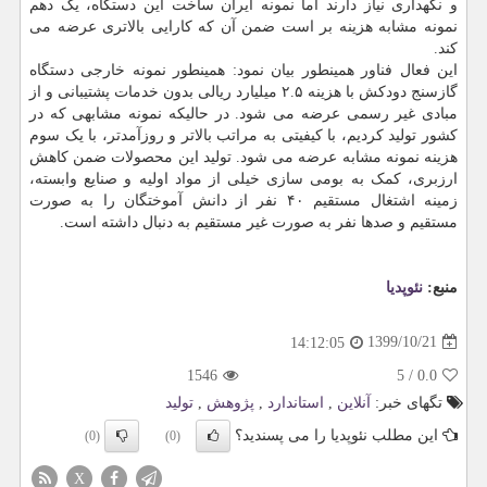
و نگهداری نیاز دارند اما نمونه ایران ساخت این دستگاه، یک دهم
نمونه مشابه هزینه بر است ضمن آن که کارایی بالاتری عرضه می
کند.
این فعال فناور همینطور بیان نمود: همینطور نمونه خارجی دستگاه
گازسنج دودکش با هزینه ۲.۵ میلیارد ریالی بدون خدمات پشتیبانی و از
مبادی غیر رسمی عرضه می شود. در حالیکه نمونه مشابهی که در
کشور تولید کردیم، با کیفیتی به مراتب بالاتر و روزآمدتر، با یک سوم
هزینه نمونه مشابه عرضه می شود. تولید این محصولات ضمن کاهش
ارزبری، کمک به بومی سازی خیلی از مواد اولیه و صنایع وابسته،
زمینه اشتغال مستقیم ۴۰ نفر از دانش آموختگان را به صورت
مستقیم و صدها نفر به صورت غیر مستقیم به دنبال داشته است.
منبع:
نئوپدیا
1399/10/21
14:12:05
1546
5
/
0.0
تگهای خبر:
آنلاین
,
استاندارد
,
پژوهش
,
تولید
این مطلب نئوپدیا را می پسندید؟
(0)
(0)
X