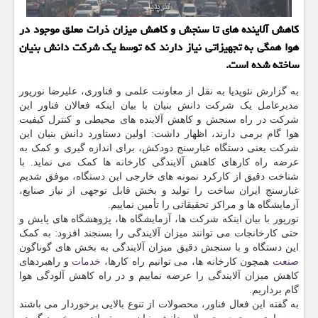
کاهش آلاینده های تا سنجش و کاهش میزان ذرات معلق موجود در
هوا همگی به تجهیزاتی نیاز دارند که توسط یک شرکت دانش بنیان
ساخته شده است.
به گزارش نئوپدیا به نقل از معاونت علمی و فناوری، علیرضا نورپور
مدیرعامل یک شرکت دانش بنیان با بیان اینکه فعالان فناور این
شرکت در راه سنجش و کاهش آلاینده های محیطی و کنترل کیفیت
هوا گام برمی دارند، اظهار داشت: اولین دستاورد دانش بنیان این
شرکت یعنی دستگاه غبارسنج دودکش، برای اندازه گیری و کمک به
عرضه راه کارهای کاهش آلایندگی کارخانه ها کمک می نماید. با
شناخت دقیق از کارکرد نمونه های خارجی این دستگاه، موفق شدیم
غبارسنج ایران ساخت را تولید و بخش قابل توجهی از نیاز صنایع،
آزمایشگاه ها و مراکز تحقیقاتی را تأمین نماییم.
نورپور با بیان اینکه شرکت ها، آزمایشگاه ها، پژوهشگاه های پایش و
حتی کارخانجات می توانند میزان آلایندگی را بسنجند افزود: به کمک
این دستگاه و با سنجش دقیق میزان آلایندگی به بخش های گوناگون
صنعت
همچون کارخانه ها، می توانیم راه کارها،
خدمات
و راهبردهای
کاهش میزان آلایندگی را عرضه نماییم و در راه کاهش آلودگی هوا
گام برداریم.
به گفته این فعال فناور، محصولات از تنوع بالایی برخوردار می باشند