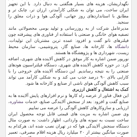
نگهداریشان، هزینه های بسیار هنگفتی به دنبال دارد. با این تجهیز
ایران ساخت، می توان به شکلی کارآمدتر، ارزان تر، چابک تر و
مطابق با استانداردهای روز جهانی، آلودگی هوا و ذرات معلق را
سنجید.
مدیرعامل شرکت از به روزرسانی و تولید بومی محصولاتی مانند
تصفیه هوای خانگی و صنعتی با استفاده از فناوری های پیشرفته چون
فیلترهای نانو گفت و افزود: عمده ترین مشتریان این تولیدات،
دانشگاه
ها، کارخانه ها، صنایع گاز، پتروشیمی، سازمان محیط
زیست، شهرداری ها و پژوهشگاه ها هستند.
نورپور ضمن اشاره به کار موفق در کاهش آلاینده های شهری، اضافه
کرد: در حوزه کاهش آلاینده های شهری، دستگاه فیلتراسیون هودهای
صنعتی را به نتیجه رساندیم. این دستگاه آلاینده های خروجی را با
کارایی بالای ۹۰ درصد جذب می کند و به شکلی کارآمد می تواند
سبب کاهش آلودگی هوای ناشی از صنایع و کارخانه ها شود.
کمک به اشتغال و کاهش ارزبری
این فعال فناور از عرضه راه کارها و نرم افزارهای پایش آلاینده ها به
صنایع گفت و افزود: بعد از سنجش آلایندگی صنایع، خدمات
مشاوره
،
ارزیابی و سازوکارهای کاهش آلودگی را عرضه می نماییم.
وی ضمن اشاره به مزیت های قیمتی قابل توجه محصول ایران
ساخت نسبت به نمونه های وارداتی، اظهار داشت: به صورت مثال
دستگاه سنجش آلایندگی هوا که در تهران نصب شده اند، هرکدام به
صورت میانگین بیشتر از ۲۰ میلیارد ریال هزینه اقلام مصرفی، تعمیر