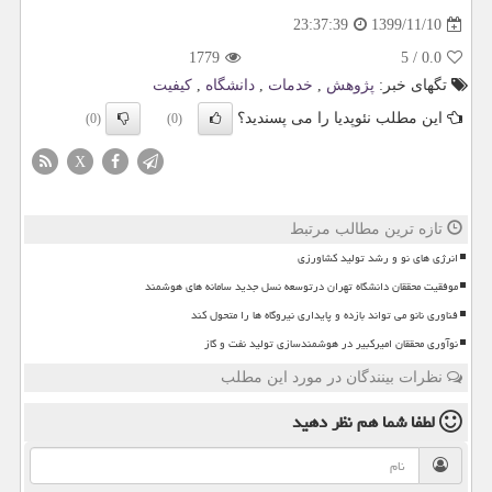
1399/11/10
23:37:39
1779
5
/
0.0
تگهای خبر:
پژوهش
,
خدمات
,
دانشگاه
,
كیفیت
این مطلب نئوپدیا را می پسندید؟
(0)
(0)
X
تازه ترین مطالب مرتبط
انرژی های نو و رشد تولید کشاورزی
موفقیت محققان دانشگاه تهران درتوسعه نسل جدید سامانه های هوشمند
فناوری نانو می تواند بازده و پایداری نیروگاه ها را متحول کند
نوآوری محققان امیرکبیر در هوشمندسازی تولید نفت و گاز
نظرات بینندگان در مورد این مطلب
لطفا شما هم
نظر دهید