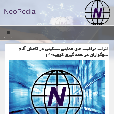
NeoPedia
منو
اثرات مراقبت های حمایتی تسكینی در كاهش آلام
سوگواران در همه گیری كووید-۱۹