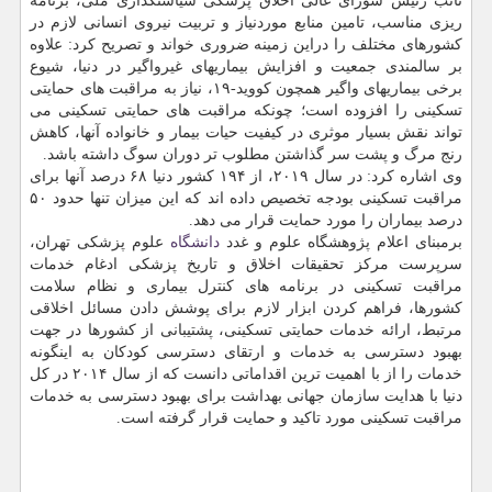
نائب رئیس شورای عالی اخلاق پزشکی سیاستگذاری ملی، برنامه
ریزی مناسب، تامین منابع موردنیاز و تربیت نیروی انسانی لازم در
کشورهای مختلف را دراین زمینه ضروری خواند و تصریح کرد: علاوه
بر سالمندی جمعیت و افزایش بیماریهای غیرواگیر در دنیا، شیوع
برخی بیماریهای واگیر همچون کووید-۱۹، نیاز به مراقبت های حمایتی
تسکینی را افزوده است؛ چونکه مراقبت های حمایتی تسکینی می
تواند نقش بسیار موثری در کیفیت حیات بیمار و خانواده آنها، کاهش
رنج مرگ و پشت سر گذاشتن مطلوب تر دوران سوگ داشته باشد.
وی اشاره کرد: در سال ۲۰۱۹، از ۱۹۴ کشور دنیا ۶۸ درصد آنها برای
مراقبت تسکینی بودجه تخصیص داده اند که این میزان تنها حدود ۵۰
درصد بیماران را مورد حمایت قرار می دهد.
برمبنای اعلام پژوهشگاه علوم و غدد
دانشگاه
علوم پزشکی تهران،
سرپرست مرکز تحقیقات اخلاق و تاریخ پزشکی ادغام خدمات
مراقبت تسکینی در برنامه های کنترل بیماری و نظام سلامت
کشورها، فراهم کردن ابزار لازم برای پوشش دادن مسائل اخلاقی
مرتبط، ارائه خدمات حمایتی تسکینی، پشتیبانی از کشورها در جهت
بهبود دسترسی به خدمات و ارتقای دسترسی کودکان به اینگونه
خدمات را از با اهمیت ترین اقداماتی دانست که از سال ۲۰۱۴ در کل
دنیا با هدایت سازمان جهانی بهداشت برای بهبود دسترسی به خدمات
مراقبت تسکینی مورد تاکید و حمایت قرار گرفته است.