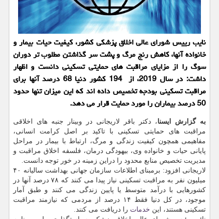
نایب رییس شورای عالی اخلاق پزشکی کشور، کیفیت حیات بیمار و
خانواده آنها، کاهش رنج مرگ و پشت سر گذاشتن مطلوب تر دوران
سوگ را از مزایای مراقبت های حمایتی تسکینی دانست و اظهار
داشت: در سال 2019، از 194 کشور دنیا 68 درصد آنها برای
مراقبت تسکینی بودجه تخصیص داده اند که این میزان تنها حدود
50 درصد بیماران را مورد حمایت قرار می دهد.
به
گزارش
ایسنا
، دکتر باقر لاریجانی در وبینار جنبه های اخلاقی
مراقبت های حمایتی تسکینی با تاکید بر اصل کرامت انسانی،
مفاهیمی همچون کیفیت زندگی و مرگ، ارتباط با بیمار در مراحل
پایانی حیات و خانواده وی، بیهودگی درمان، فلسفه اخلاق مراقبت و
مدیریت تخصیص منابع محدود را دراین زمینه در خور توجه دانست.
لاریجانی افزود: برمبنای اطلاعات سازمان جهانی بهداشت سالیانه ۴۰
میلیون نفر به مراقبت تسکینی نیاز پیدا می کنند که ۷۸ درصد آنها در
کشورهایی با درآمد متوسط یا پایین زندگی می کنند و طبق آمار
موجود، در کل دنیا فقط ۱۴ درصد از مردمی که نیازمند مراقبت
تسکینی هستند، این
خدمات
را دریافت می کنند.