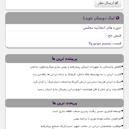
ارسال نظر
لینک دوستان نئوپدیا
حوزه های انتخابیه مجلس
فیش حج
قیمت بیسیم موتورولا
پربیننده ترین ها
کاهش وابستگی به تجهیزات اپتیکی پیشرفته با بومی سازی میکروسکوپ تداخلی
قدرت ایران را نه تهدیدها بلکه دانش، فرهنگ و اراده ایرانی ها رقم می زند
جنگ با ایران هزینه دسترسی ارتش آمریکا به خدمات استارلینک را گران کرد
گام بلند برای حمل و نقل هوشمند اتوبوسرانی دیجیتال به ۵ استان رسید
پربحث ترین ها
توسعه فناوری، مسیر رقابت پذیری صنعت قطعه سازی است
فراخوان ساخت مودم نوری با تراشه بومی
موفقیت متخصصان ایرانی در ساخت تجهیز استراتژیک صنایع پیشرفته