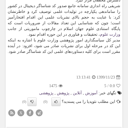
دسترس محققان قرار گیرد.
شریفی راه اندازی سامانه جامع صدور کد شناساگر دیجیتال در کشور
را ساماندهی یکپارچه در تولیدات علمی توصیف کرد و خاطرنشان
کرد: با عنایت به حجم بالای نشریات علمی این اقدام افتخارآمیز
است؛ چون که شناسایی این تعداد مقالات از ضروریات است که
پایگاه استنادی علوم جهان اسلام در چارچوب ماموریتی از جانب
وزارت علوم
، تحقیقات و فناوری در این حوزه اقدام نمود.
مدیر کل سیاسگذاری امور پژوهشی وزارت علوم با اشاره به اینکه
این کد در مرحله اول برای نشریات صادر می شود، افزود: در آینده
مقرر است برای کلیه دستاوردهای علمی این کد شناساگر صادر شود.
1399/11/23
13:13:41
1475
5
/
0.0
تگهای خبر:
آموزش
,
آنلاین
,
پژوهش
,
پژوهشی
این مطلب نئوپدیا را می پسندید؟
(0)
(0)
X