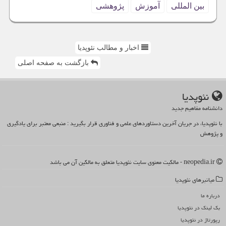
بین المللی
آموزش
پژوهشی
اخبار و مطالب نئوپدیا
بازگشت به صفحه اصلی
نئوپدیا
دانشنامه مفاهیم جدید
با نئوپدیا، در جریان آخرین دستاوردهای علمی و فناوری قرار بگیرید : منبعی معتبر برای یادگیری
و پژوهش
neopedia.ir - مالکیت معنوی سایت نئوپدیا متعلق به مالکین آن می باشد
میانبرهای نئوپدیا
درباره ما
بک لینک در نئوپدیا
رپورتاژ در نئوپدیا