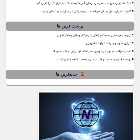
جنگ با ایران هزینه دسترسی ارتش آمریکا به خدمات استارلینک را گران کرد
گام بلند برای حمل و نقل هوشمند اتوبوسرانی دیجیتال به ۵ استان رسید
پربحث ترین ها
لزوم ایمن سازی سیستم بانکی با رمزنگاری های پساکوانتومی
انرژی های نو و رشد تولید کشاورزی
تمدید مهلت نام نویسی دومین نمایشگاه فر ایران ۲ تا ۳۱ مرداد
توسعه فناوری، مسیر رقابت پذیری صنعت قطعه سازی است
جدیدترین ها