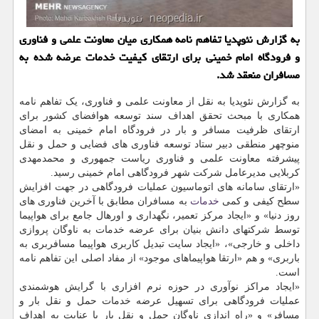
به گزارش نئوپدیا تفاهم نامه همکاری میان معاونت علمی و فناوری
و فرودگاه امام خمینی برای ارتقای کیفیت خدمات عرضه شده به
مسافران منعقد شد.
به گزارش نئوپدیا به نقل از معاونت علمی و فناوری، یک تفاهم نامه
همکاری با مبحث تحقق اهداف سند توسعه هوافضای کشور برای
ارتقای ظرفیت مسافر و بار در فرودگاه امام خمینی به امضای
منوچهر منطقی دبیر ستاد توسعه فناوری های فضایی و حمل و نقل
پیشرفته معاونت علمی و فناوری ریاست جمهوری و محمدمهدی
کربلایی مدیرعامل شرکت شهر فرودگاهی امام خمینی رسید.
«ارتقای سامانه های اتوماسیون عملیات فرودگاهی در جهت افزایش
سطح کیفی و کمی
خدمات
به مسافران مطابق با آخرین فناوری های
روز دنیا» و «ایجاد مرکز تعمیر، نگهداری و اورهال جامع برای هواپیما
توسط شرکتهای دانش بنیان برای عرضه خدمات به ناوگان پروازی
داخلی و خارجی»، «ایجاد سایت تبدیل کاربری هواپیما مسافربری به
باربری» و هم «ارتقا هواپیماهای موجود» از مفاد اصلی این تفاهم نامه
است.
«ایجاد مراکز نوآوری در حوزه نرم افزاری با گرایش هوشمندی
عملیات فرودگاهی برای تسهیل عرضه خدمات حمل و نقل بار و
مسافر» و «راه اندازی ناوگان حمل و نقل بار با عنایت به اهداف