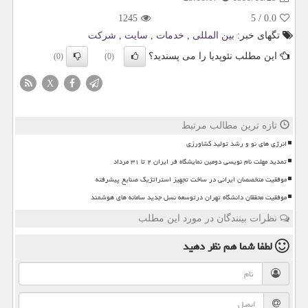
1245
5
/
0.0
تگهای خبر:
بین المللی
,
خدمات
,
سایت
,
شركت
این مطلب نئوپدیا را می پسندید؟
(0)
(0)
X
تازه ترین مطالب مرتبط
انرژی های نو و رشد تولید کشاورزی
تمدید مهلت نام نویسی دومین نمایشگاه فر ایران ۲ تا ۳۱ مرداد
موفقیت متخصصان ایرانی در ساخت تجهیز استراتژیک صنایع پیشرفته
موفقیت محققان دانشگاه تهران درتوسعه نسل جدید سامانه های هوشمند
نظرات بینندگان در مورد این مطلب
لطفا شما هم
نظر دهید