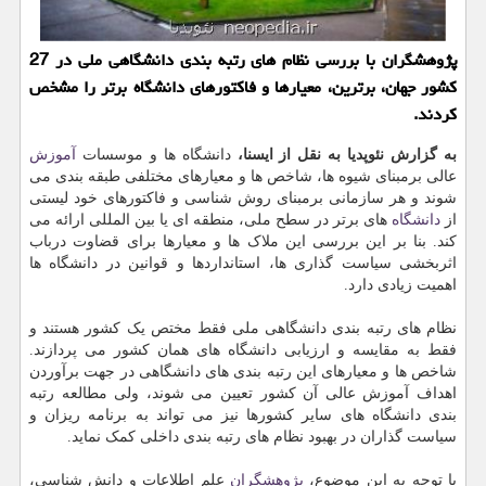
پژوهشگران با بررسی نظام های رتبه بندی دانشگاهی ملی در 27
کشور جهان، برترین، معیارها و فاکتورهای دانشگاه برتر را مشخص
کردند.
به گزارش نئوپدیا به نقل از ایسنا،
دانشگاه ها و موسسات
آموزش
عالی برمبنای شیوه ها، شاخص ها و معیارهای مختلفی طبقه بندی می
شوند و هر سازمانی برمبنای روش شناسی و فاکتورهای خود لیستی
از
دانشگاه
های برتر در سطح ملی، منطقه ای یا بین المللی ارائه می
کند. بنا بر این بررسی این ملاک ها و معیارها برای قضاوت درباب
اثربخشی سیاست گذاری ها، استانداردها و قوانین در دانشگاه ها
اهمیت زیادی دارد.
نظام های رتبه بندی دانشگاهی ملی فقط مختص یک کشور هستند و
فقط به مقایسه و ارزیابی دانشگاه های همان کشور می پردازند.
شاخص ها و معیارهای این رتبه بندی های دانشگاهی در جهت برآوردن
اهداف آموزش عالی آن کشور تعیین می شوند، ولی مطالعه رتبه
بندی دانشگاه های سایر کشورها نیز می تواند به برنامه ریزان و
سیاست گذاران در بهبود نظام های رتبه بندی داخلی کمک نماید.
با توجه به این موضوع،
پژوهشگران
علم اطلاعات و دانش شناسی،