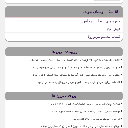
لینک دوستان نئوپدیا
حوزه های انتخابیه مجلس
فیش حج
قیمت بیسیم موتورولا
پربیننده ترین ها
کاهش وابستگی به تجهیزات اپتیکی پیشرفته با بومی سازی میکروسکوپ تداخلی
قدرت ایران را نه تهدیدها بلکه دانش، فرهنگ و اراده ایرانی ها رقم می زند
جنگ با ایران هزینه دسترسی ارتش آمریکا به خدمات استارلینک را گران کرد
گام بلند برای حمل و نقل هوشمند اتوبوسرانی دیجیتال به ۵ استان رسید
پربحث ترین ها
تمدید مهلت نام نویسی دومین نمایشگاه فر ایران ۲ تا ۳۱ مرداد
توسعه فناوری، مسیر رقابت پذیری صنعت قطعه سازی است
فراخوان ساخت مودم نوری با تراشه بومی
موفقیت متخصصان ایرانی در ساخت تجهیز استراتژیک صنایع پیشرفته