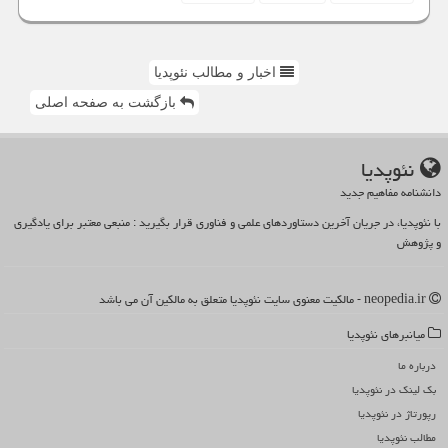
اخبار و مطالب نئوپدیا
بازگشت به صفحه اصلی
نئوپدیا
دانشنامه مفاهیم جدید
با نئوپدیا، در جریان آخرین دستاوردهای علمی و فناوری قرار بگیرید : منبعی معتبر برای یادگیری
و پژوهش
neopedia.ir - مالکیت معنوی سایت نئوپدیا متعلق به مالکین آن می باشد
میانبرهای نئوپدیا
درباره ما
بک لینک در نئوپدیا
رپورتاژ در نئوپدیا
مطالب نئوپدیا