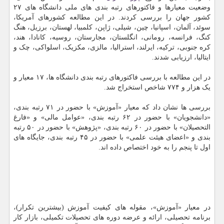
وضعیت معیارها و فاکتورهای رتبه بندی های ملی دانشگاه های ۲۷
کشور جهان را بررسی کردند. در این مطالعه کشورهای آمریکا،
سوئد، آلمان، اسپانیا، چین، شیلی، ژاپن، کلمبیا، لهستان، برزیل، هنگ
کنگ، فرانسه، رومانی، انگلستان، مجارستان، روسیه، کانادا، هند،
کره جنوبی، ترکیه، ایرلند، استرالیا، مالزی، مکزیک، اسلواکی، چک و
ایتالیا، ارزیابی شدند.
در این مطالعه با بررسی فاکتورهای رتبه بندی دانشگاه ها، ۱۷ معیار و
یک هزار و ۷۷۴ شاخص استخراج شد.
بررسی ها نشان داد که معیار «آموزش» با حضور در ۷۱ رتبه بندی،
«دانشجویان» با حضور در ۶۲ رتبه بندی، «عوامل مالی» و «فارغ
التحصیلان» با حضور در ۶۰ رتبه بندی، «پژوهش» با حضور در ۵۰ رتبه
بندی و «اعضای هیئت علمی» با حضور در ۴۵ رتبه بندی، جایگاه های
اول تا پنجم را به خود اختصاص داده اند.
در معیار «آموزش»، مقوله های کیفیت آموزش (بیشترین تکرار)،
برنامه تحصیلی، ارائه و عرضه دوره های تحصیلات تکمیلی، بازار کار