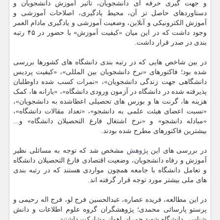
و جهت گیری حرفه ای دانشجویان، تاثیر آموزش دانشجویان و
دستاوردهای حاصل تز آن، محیط یادگیری، اصلاحات آموزشی و
آموزش الکترونیکی و آنلاین، وضعیت آموزشی و یادگیری مادام العمر
وجود داشت که در این میان «کیفیت آموزش» با حضور در ۴۵ رتبه
بندی در صدر قرار داشت.
در بین شاخص هایی که در رتبه بندی دانشگاه های کشورها بررسی
شده بود؛ فاکتورهای «نرخ دانشجویان بین المللی»، «کیفیت پردیس
دانشگاهی جهت زندگی دانشجویان»، «نمرات کسب شده داوطلبان
پذیرفته شده در دانشگاه در آزمون ورودی دانشگاه»، «یارانه ها، کمک
هزینه ها، گرنت ها و بورس های تحصیلی اعطاشده به دانشجویان»،
«نسبت اعضای هیئت علمی به دانشجو»، «تعداد مقالات دانشگاه»،
«مبادله دانشجو» و «نرخ اشتغال فارغ التحصیلان دانشگاه» و...
بیشترین فاکتورهای مطرح شده بودند.
در بررسی های این
پژوهش
مشخص شد که توجه به مسائلی نظیر
آموزش و رفاه دانشجویان، وضعیت اقتصادی فارغ التحصیلان دانشگاه
و تعامل دانشگاه با جامعه همچون مواردی هستند که در رتبه بندی
های ملی بیشتر مورد توجه قرار گرفته اند.
در این مطالعه، فریده عصاره، عبدالحسین فرج لو، فرج اله رحیمی و
پرستو پارسائی محمدی؛ پژوهشگران گروه علوم اطلاعات و دانش
شناسی دانشگاه شهید چمران اهواز مشارکت داشتند.