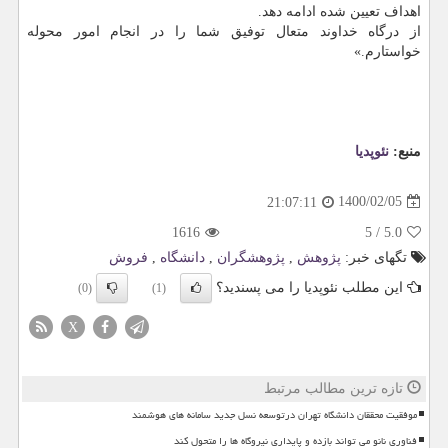
اهداف تعیین شده ادامه دهد.
از درگاه خداوند متعال توفیق شما را در انجام امور محوله
خواستارم.»
منبع:
نئوپدیا
1400/02/05
21:07:11
1616
5
/
5.0
تگهای خبر:
پژوهش
,
پژوهشگران
,
دانشگاه
,
فروش
این مطلب نئوپدیا را می پسندید؟
(0)
(1)
X
تازه ترین مطالب مرتبط
موفقیت محققان دانشگاه تهران درتوسعه نسل جدید سامانه های هوشمند
فناوری نانو می تواند بازده و پایداری نیروگاه ها را متحول کند