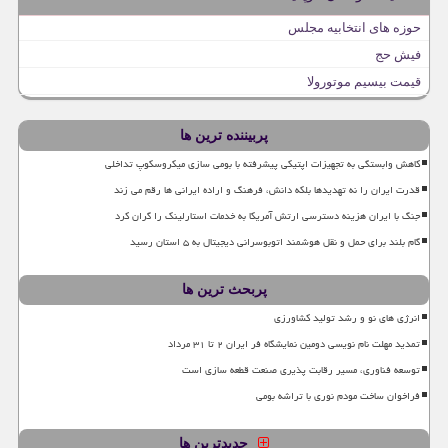
حوزه های انتخابیه مجلس
فیش حج
قیمت بیسیم موتورولا
پربیننده ترین ها
کاهش وابستگی به تجهیزات اپتیکی پیشرفته با بومی سازی میکروسکوپ تداخلی
قدرت ایران را نه تهدیدها بلکه دانش، فرهنگ و اراده ایرانی ها رقم می زند
جنگ با ایران هزینه دسترسی ارتش آمریکا به خدمات استارلینک را گران کرد
گام بلند برای حمل و نقل هوشمند اتوبوسرانی دیجیتال به ۵ استان رسید
پربحث ترین ها
انرژی های نو و رشد تولید کشاورزی
تمدید مهلت نام نویسی دومین نمایشگاه فر ایران ۲ تا ۳۱ مرداد
توسعه فناوری، مسیر رقابت پذیری صنعت قطعه سازی است
فراخوان ساخت مودم نوری با تراشه بومی
جدیدترین ها