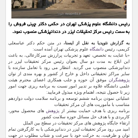
رئیس دانشگاه علوم پزشکی تهران در حکمی دکتر چینی فروش را
به سمت رئیس مرکز تحقیقات لیزر در دندانپزشکی منصوب نمود.
به گزارش نئوپدیا به نقل از ایسنا،
در متن حکم دکتر عباسعلی
کریمی، رئیس
دانشگاه
علوم پزشکی تهران آمده است:
«با عنایت به تخصص، تعهد و تجربیات پرارزش سرکارعالی، به باعث
این ابلاغ به مدت دو سال بعنوان رئیس مرکز تحقیقات لیزر در
دندانپزشکی منصوب می گردید. انتظار می رود با تعامل سازنده با
سایر مراکز تحقیقاتی داخل و خارج از کشور و بهره مندی از توان
پژوهشگران
موفق آن حوزه و جلب همکاری اعضای محترم هیئت
علمی دانشگاه علاوه بر تدبیر امور نسبت به برنامه ریزی جهت امور
زیر تا حصول نتیجه، اهتمام ویژه مبذول فرمایید:
عملیاتی نمودن برنامه ششم توسعه و برنامه سلامت دولت دوازدهم
متناسب با مأموریت های آن مرکز تحقیقات
برنامه ریزی با هدف حمایت بیشتر از
پژوهش
های محصول محور،
کاربردی و با هدف حل مسائل حوزه سلامت کشور
ارتقاء جایگاه پژوهش های مرکز تحقیقات در سطح بین الملل
امید می رود مرکز تحقیقات لیزر در دندانپزشکی با به کارگرفتن تمام
توان و ظرفیت، به حرکت خود با سرعت و شتاب مطلوب در جهت