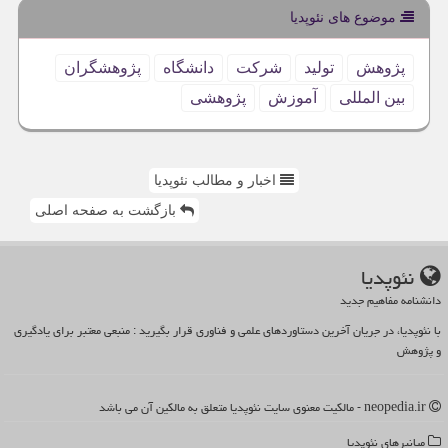
موضوع های نئوپدیا
پژوهش
تولید
شركت
دانشگاه
پژوهشگران
بین المللی
آموزش
پژوهشی
اخبار و مطالب نئوپدیا
بازگشت به صفحه اصلی
نئوپدیا
دانشنامه مفاهیم جدید
با نئوپدیا، در جریان آخرین دستاوردهای علمی و فناوری قرار بگیرید : منبعی معتبر برای یادگیری
و پژوهش
neopedia.ir - مالکیت معنوی سایت نئوپدیا متعلق به مالکین آن می باشد
میانبرهای نئوپدیا