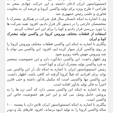
انستیتوپاستور ایران اذعان داشتند و این حرکت جهادی منجر به
طراحی ۶ طرح ویژه برای تولید واکسن کرونا و عرضه آن به معاونت
فناوری و علمی رئیس جمهوری شد.
وی با اشاره به اینکه تابستان سال قبل شرکت در همکاری مشترک با
متخصصان خارجی را در دستور کار قرار دادیم، افزود: همه شرکت ها
را مورد بررسی قرار دادیم و کوبا را برای این امر انتخاب کردیم.
استفاده از قطعات مختلف ویروس کرونا در واکسن تولید مشترک
کوبا و ایران
بیگلری با اشاره به اینکه این واکسن قطعات مختلف ویروس کرونا را
بر روی واکسن کزار سوار کرده ایم، افزود: این واکسن می تواند با
چند ویروس جهش یافته روبرو شود.
وی اظهار داشت: این واکسن «یادآور» دارد و این خصوصیت منحصر
به فرد واکسن تولید مشترک ایران و کوبا است.
رئیس انستیتوپاستور ایران با اشاره به اینکه تک دُز این واکسن می
تواند برای افرادی که قبلاً کرونا گرفته اند کافی باشد، اظهار داشت:
این واکسن تنها واکسنی است که مکمل یادآور داشته و حتی فایرز
اخیراً به فکر تولید یادآور افتاده است.
وی با اشاره به اینکه این واکسن سمی دارد که آنتی ژن ها را به
پروتئین حامل وصل می کند و این امر هم خصوصیت خاص این
واکسن است.
بیگلری با اشاره به اینکه انستیتوپاستور ایران تلاش دارد با پیشینه ۱۰۰
ساله واکسن کرونا را به تولید انبوه برساند، افزود: فازهای یک و دودر