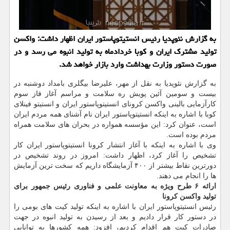
به گزارش نئوپدیا رئیس انستیتوپاستور ایران اظهار داشت: واکسن
تولید مشترک ایران و کوبا خردادماه به تولید انبوه می رسد و در
صورت دستور وزارت بهداشت وارد بازار خواهد شد.
به گزارش نئوپدیا به نقل از مهر، علیرضا بیگلری بامداد دوشنبه در
بیست و سومین آئین پویش ره سلامت و مراسم آغاز فاز سوم
کارآزمایی بالینی واکسن کرونای انستیتوپاستور ایران و انستیتو فینلای
کوبا با اشاره به اینکه انستیتوپاستور ایران نام آشنای همه مردم ایران
است، عنوان کرد: این مؤسسه همواره در بحران های سلامت همراه
مردم بوده است.
وی با اشاره به اینکه با آغاز انتشار کرونا انستیتوپاستور ایران کار
تشخیص را آغاز کرد، اظهار داشت: امروز در روند تشخیص در
دورترین نقاط بیشتر از ۴۰۰ آزمایشگاه داریم که سخت ترین آزمایش
ها را انجام می دهند.
ارائه ۶ طرح ویژه به معاونت علمی و فناوری رئیس جمهور برای
تولید واکسن کرونا
رئیس انستیتوپاستور ایران با اشاره به اینکه تولید کیت های بومی را
در دستور کار قرار دادیم و بعد از رسیدن به تولید انبوه در جهت
صادرات کیت هم اقدام کردیم، افزود: همه کشورها به توانایی