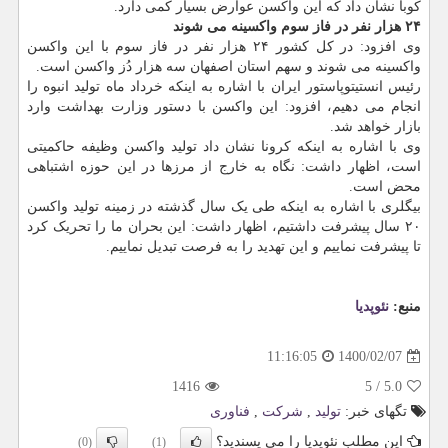
کوبا نشان داد که این واکسن عوارض بسیار کمی دارد.
۲۴ هزار نفر در فاز سوم واکسینه می شوند
وی افزود: در کل کشور ۲۴ هزار نفر در فاز سوم با این واکسن
واکسینه می شوند و سهم استان اصفهان سه هزار دُز واکسن است.
رئیس انستیتوپاستور ایران با اشاره به اینکه خرداد ماه تولید انبوه را
انجام می دهیم، افزود: این واکسن با دستور وزارت بهداشت وارد
بازار خواهد شد.
وی با اشاره به اینکه کرونا نشان داد تولید واکسن وظیفه حاکمیتی
است، اظهار داشت: نگاه به خارج از مرزها در این حوزه اشتباهی
محض است.
بیگلری با اشاره به اینکه طی یک سال گذشته در زمینه تولید واکسن
۲۰ سال پیشرفت داشتیم، اظهار داشت: این بحران ما را تحریک کرد
تا پیشرفت نماییم و این تهدید را به فرصت تبدیل نماییم.
منبع:
نئوپدیا
1400/02/07
11:16:05
1416
5
/
5.0
تگهای خبر:
تولید
,
شركت
,
فناوری
این مطلب نئوپدیا را می پسندید؟
(0)
(1)