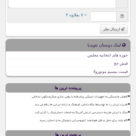
= ۷ بعلاوه ۴
ارسال نظر
لینک دوستان نئوپدیا
حوزه های انتخابیه مجلس
فیش حج
قیمت بیسیم موتورولا
پربیننده ترین ها
کاهش وابستگی به تجهیزات اپتیکی پیشرفته با بومی سازی میکروسکوپ تداخلی
قدرت ایران را نه تهدیدها بلکه دانش، فرهنگ و اراده ایرانی ها رقم می زند
جنگ با ایران هزینه دسترسی ارتش آمریکا به خدمات استارلینک را گران کرد
گام بلند برای حمل و نقل هوشمند اتوبوسرانی دیجیتال به ۵ استان رسید
پربحث ترین ها