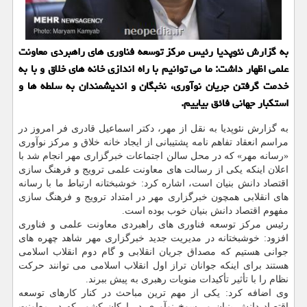
به گزارش نئوپدیا رئیس مرکز توسعه فناوری های راهبردی معاونت
علمی اظهار داشت: ما می توانیم با راه اندازی خانه های خلاق و با به
خدمت گرفتن جریان نوآوری، نخبگان و اندیشمندان به سلطه ها و
استکبار جهانی فائق بیاییم.
به گزارش نئوپدیا به نقل از مهر، دکتر اسماعیل قادری فر امروز در
مراسم انعقاد تفاهم نامه پشتیبانی از ایجاد خانه خلاق و مرکز نوآوری
«رسانه مهر» که در محل سالن اجتماعات خبرگزاری مهر انجام شد با
اعلان اینکه یکی از رسالت های معاونت علمی ترویج و فرهنگ سازی
اقتصاد دانش بنیان است، اشاره کرد: خوشبختانه ارتباط ما با رسانه
های انقلابی همچون خبرگزاری مهر در امتداد ترویج و فرهنگ سازی
مفهوم اقتصاد دانش بنیان خوب بوده است.
رئیس مرکز توسعه فناوری های راهبردی معاونت علمی و فناوری
افزود: خوشبختانه در مدیریت جدید خبرگزاری مهر شاهد چهره های
جوانی هستیم که مصداق جریان انقلابی و گام دوم انقلاب اسلامی
هستند برای اینکه جوانان تراز اول انقلاب اسلامی می توانند حرکت
نظام را با تأثیر تأکیدات منویات رهبری به پیش ببرند.
وی اضافه کرد: یکی از مهم ترین مباحث در کنار کارهای توسعه
اقتصاد دانش بنیان و رسوخ نوآوری در ارکان کشور که در معاونت