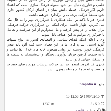
علمی و فناوری دنبال می شود مقوله فرهنگ سازی است که اعتقاد
داریم اگر فرهنگ اقتصاد دانش بنیان در اعماق ارکان کشور جاری
شود طبیعتاً حرکت پرشتاب و اثرگذاری خواهیم داشت.
قادری فر با تاکید بر اینکه همکاری با خبرگزاری مهر را به فال نیک
می گیریم، اظهار داشت: برای اینکه این خبرگزاری حرکت فرهنگی
تراز انقلاب را در پیش گرفته و ما امیدواریم از این ظرفیت و تعامل
با خبرگزاری بتوانیم به این اهداف نائل شویم.
وی با اعلان اینکه فضای سیاسی و اقتصادی کشور به انواع شبهات
آلوده است، اشاره کرد: ما در این فضای شبه فتنه آلود باید نقش
فرهنگی خودرا بوسیله ابزارهایی همچون خانه های خلاق ایفا نماییم و
با به خدمت گرفتن جریان نوآوری، نخبگان و اندیشمندان به سلطه ها
و استکبار جهانی فائق بیاییم.
قادری فر افزود: امیدواریم این حرکت پرشتاب مورد رضای حضرت
ولیعصر و لبخند مقام معظم رهبری باشد.
منبع:
neopedia.ir
1400/02/10
13:12:58
1237
5
/
5.0
تگهای خبر:
فناوری