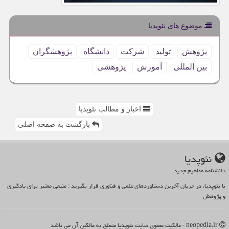
موضوع های نئوپدیا
پژوهش
تولید
شركت
دانشگاه
پژوهشگران
بین المللی
آموزش
پژوهشی
اخبار و مطالب نئوپدیا
بازگشت به صفحه اصلی
نئوپدیا
دانشنامه مفاهیم جدید
با نئوپدیا، در جریان آخرین دستاوردهای علمی و فناوری قرار بگیرید : منبعی معتبر برای یادگیری
و پژوهش
neopedia.ir - مالکیت معنوی سایت نئوپدیا متعلق به مالکین آن می باشد