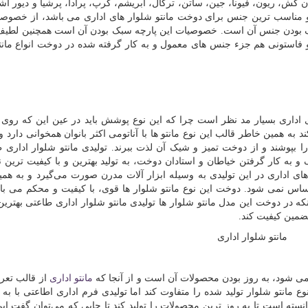
کش، ریون، فیونا، جین، ساتن، ترگال، ابریشم، کرپ، پرادا، پرشیا و دیور اشا
س و مناسب ترین جنس برای دوخت مانتو شلوار های اداری می باشد، از خصوص
لطیف بودن جنس آن است. خصوصیات این پارچه سبک بودن آن است همچنین لطیف
 فاستونی هم جزء جنس های معمول و به کار گرفته شده در دوخت انواع مانت
اداری بسیار مد نظر است چرا که این نوع پوشش باید در عین این که روی
 همین خاطر قالب این نوع مانتو ها با آناتومی اکثر بانوان همخوانی دارد و 
را بپوشند و از دوخت تمیز و شیک آن لذت ببرند. تولیدی مانتو شلوار اداری ط
و به کار گرفتن خیاطان و استادان دوخت، به تولید بهترین و با کیفیت ترین نو
های اداری در این تولیدی به وسیله ابزار آلات مدرن صورت می‌گیرد و به هم
اس نمی شود. دوخت این نوع مانتو شلوار ها قوی، با کیفیت و محکم می با
ه در دوخت این مدل مانتو شلوار ها تولیدی مانتو شلوار اداری طاعتی بهترین
تضمین کیفیت کند.
مانتو شلوار اداری
 می شود، به روز بودن محصولات آن است و از آنجا که
مانتو اداری
از قالب تعر
مانتو شلوار تولید شده را متفاوت کند اما تولیدی فرم اداری اطاعتی با به‌ 
سته است تا به روز ترین محصولات را تولید کند تا جایی که می‌توان گفت این