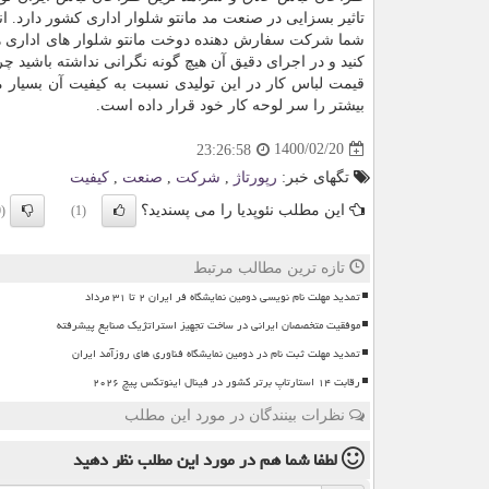
تاثیر بسزایی در صنعت مد مانتو شلوار اداری کشور دارد. انوا
شما شرکت سفارش دهنده دوخت مانتو شلوار های اداری هست
کنید و در اجرای دقیق آن هیچ گونه نگرانی نداشته باشید چر
قیمت لباس کار در این تولیدی نسبت به کیفیت آن بسیار 
بیشتر را سر لوحه کار خود قرار داده است.
1400/02/20
23:26:58
تگهای خبر:
رپورتاژ
,
شركت
,
صنعت
,
كیفیت
این مطلب نئوپدیا را می پسندید؟
(0)
(1)
تازه ترین مطالب مرتبط
تمدید مهلت نام نویسی دومین نمایشگاه فر ایران ۲ تا ۳۱ مرداد
موفقیت متخصصان ایرانی در ساخت تجهیز استراتژیک صنایع پیشرفته
تمدید مهلت ثبت نام در دومین نمایشگاه فناوری های روزآمد ایران
رقابت ۱۴ استارتاپ برتر کشور در فینال اینوتکس پیچ ۲۰۲۶
نظرات بینندگان در مورد این مطلب
لطفا شما هم
در مورد این مطلب
نظر دهید