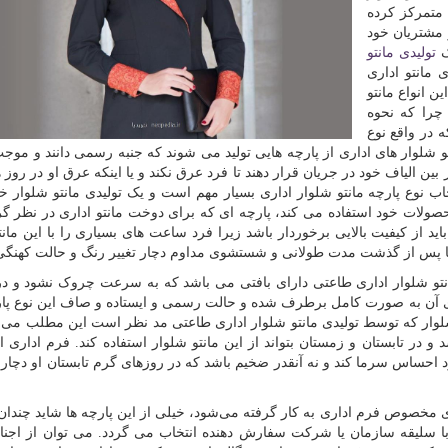
 متمرکز کرده
 مشتریان خود
ک
تولیدی مانتو
مانتو اداری
ن انواع مانتو
چرا که نحوه
 در واقع نوع
تو شلوار های اداری از پارچه هایی تولید می شوند که جنبه رسمی دانند و مو
ین الیاف خود در جریان قرار دهند تا فرد عرق نکند و یا اینکه عرق او در روز 
ب نوع پارچه مانتو شلوار اداری بسیار مهم است و یک تولیدی مانتو شلوار 
صولات خود استفاده می کند، پارچه ای که برای دوخت مانتو اداری در نظر گ
د از کیفیت بالایی برخوردار باشد زیرا فرد ساعت های بسیاری را با این مانت
شد تا پس از گذشت مدت طولانی و شستشوی مداوم دچار تغییر رنگ و حالت کهنگی
انتو شلوار اداری طاعتی دارای بافتی می باشد که به سرعت چروک نشود و 
 آن به صورت کامل برطرف شده و حالت رسمی و ایستاده و صاف این نوع پا
شلوار که توسط تولیدی مانتو شلوار اداری طاعتی مد نظر است این مطلب می 
 در تابستان و زمستان بتواند از این مانتو ‌شلوار استفاده کند. فرم اداری 
 احساس سرما کند و نه آنقدر ضخیم باشد که در روزهای گرم تابستان او دچار 
ای مخصوص فرم اداری به کار گرفته می‌شود، خیلی از این پارچه ها شاید چندا
با سلیقه سازمان یا شرکت سفارش دهنده انتخاب می گردد. می ‌توان از اجنا