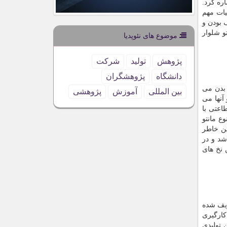
ره کرد.
یات مهم
 بودن و
و شلوار
موضوع های نئوپدیا
پژوهش
تولید
شركت
دانشگاه
پژوهشگران
 بدن می
بین المللی
آموزش
پژوهشی
آنها می
اعتی با
ع مانتو
ین خاطر
شد و در
 نخ های
یف شده
کارگیری
 تولیدی