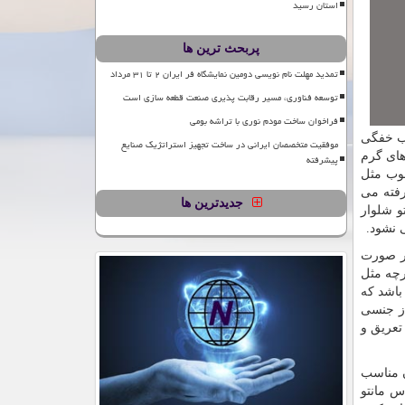
استان رسید
پربحث ترین ها
تمدید مهلت نام نویسی دومین نمایشگاه فر ایران ۲ تا ۳۱ مرداد
توسعه فناوری، مسیر رقابت پذیری صنعت قطعه سازی است
فراخوان ساخت مودم نوری با تراشه بومی
جب خفگی
موفقیت متخصصان ایرانی در ساخت تجهیز استراتژیک صنایع
های گرم
پیشرفته
خوب مثل
رفته می
جدیدترین ها
و شلوار
 نشود.
در صورت
رچه مثل
باشد که
از جنسی
تعریق و
ن مناسب
س مانتو