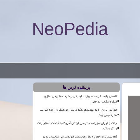
NeoPedia
پربیننده ترین ها
کاهش وابستگی به تجهیزات اپتیکی پیشرفته با بومی سازی
میکروسکوپ تداخلی
قدرت ایران را نه تهدیدها بلکه دانش، فرهنگ و اراده ایرانی
ها رقم می زند
جنگ با ایران هزینه دسترسی ارتش آمریکا به خدمات استارلینک
را گران کرد
گام بلند برای حمل و نقل هوشمند اتوبوسرانی دیجیتال به ۵