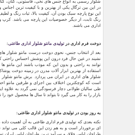
شلوار رسمی به انواع جنس های نخی، فاستونی، کتان، کتان 
در این بین ترگال یکی از بهترین و با کیفیت ترین اجنا
این نوع پارچه سبک بودن آن، کیفیت بالا، ثبات رنگ و 
رنگ ثابت، از دیگر خصوصیات این پارچه می باشد. کرپ و
اداری می باشند.
دوخت فرم اداری در
تولیدی مانتو شلوار اداری طاعتی
:
بعد از انتخاب جنس، نحوی دوخت درست مانتو شلوار های 
نشیند در عین حال فرد درون این پوشش احساس راحتی کند به
توانند به راحتی و بدون این که موذب باشند این مانتو ها 
استفاده از بهترین ابزار آلات مدرن در زمینه دوخت پوشاک 
شلوار های اداری در ایران می پردازد. برش مانتو شلوار 
است که کوچکترین اختلاف بین اجزای و طرفین مانتو احس
طی سالیان طولانی دچار فرسودگی نمی گردد به علاوه اینک
بازار را به کار می گیرد تا بتواند تا سال ها محصول خود را 
به روز بودن در تولیدی
مانتو شلوار اداری
طاعتی:
نکته بعدی که تولیدی فرم اداری طاعتی به آن اهمیت داده
ای برخوردار است و به هم زدن این قالب کلی می تواند نوع 
طراحان لباس خلاق و سرآمد ترین طراحان لباس ایران توان