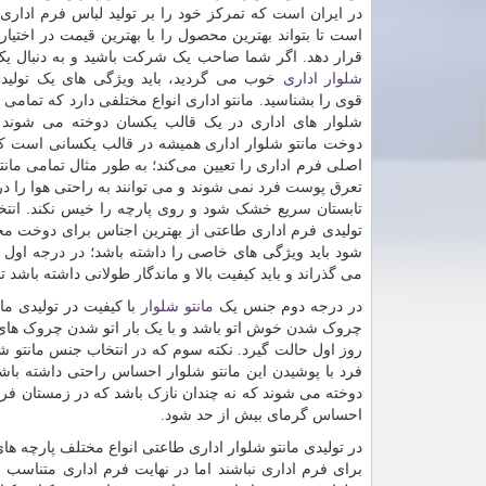
در ایران است که تمرکز خود را بر تولید لباس فرم اداری
است تا بتواند بهترین محصول را با بهترین قیمت در اختیار
قرار دهد. اگر شما صاحب یک شرکت باشید و به دنبال ی
شلوار اداری
خوب می گردید، باید ویژگی های یک تولیدی 
قوی را بشناسید. مانتو اداری انواع مختلفی دارد که تمامی ای
شلوار های اداری در یک قالب یکسان دوخته می شوند 
دوخت مانتو شلوار اداری همیشه در قالب یکسانی است که
اصلی فرم اداری را تعیین می‌کند؛ به طور مثال تمامی مان
تعرق پوست فرد نمی شوند و می توانند به راحتی هوا را در ب
تابستان سریع خشک شود و روی پارچه را خیس نکند. انتخا
تولیدی فرم اداری طاعتی از بهترین اجناس برای دوخت مح
شود باید ویژگی های خاصی را داشته باشد؛ در درجه اول بای
می گذراند و باید کیفیت بالا و ماندگار طولانی داشته با
در درجه دوم جنس یک
مانتو شلوار
با کیفیت در تولیدی م
چروک شدن خوش اتو باشد و با یک بار اتو شدن چروک های
روز اول حالت گیرد. نکته سوم که در انتخاب جنس مانتو 
فرد با پوشیدن این مانتو شلوار احساس راحتی داشته باشد و
دوخته می شوند که نه چندان نازک باشد که در زمستان فرد
احساس گرمای بیش از حد شود.
در تولیدی مانتو شلوار اداری طاعتی انواع مختلف پارچه ه
برای فرم اداری نباشند اما در نهایت فرم اداری متناسب 