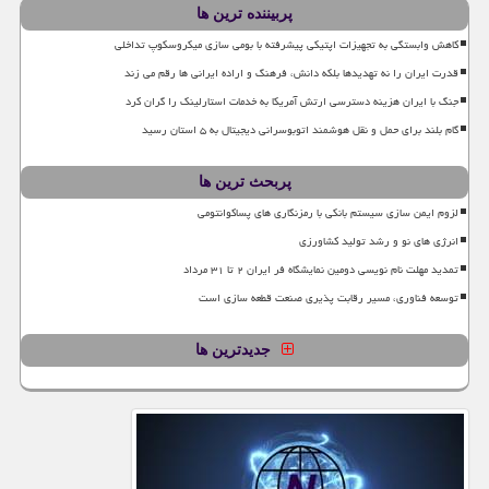
پربیننده ترین ها
کاهش وابستگی به تجهیزات اپتیکی پیشرفته با بومی سازی میکروسکوپ تداخلی
قدرت ایران را نه تهدیدها بلکه دانش، فرهنگ و اراده ایرانی ها رقم می زند
جنگ با ایران هزینه دسترسی ارتش آمریکا به خدمات استارلینک را گران کرد
گام بلند برای حمل و نقل هوشمند اتوبوسرانی دیجیتال به ۵ استان رسید
پربحث ترین ها
لزوم ایمن سازی سیستم بانکی با رمزنگاری های پساکوانتومی
انرژی های نو و رشد تولید کشاورزی
تمدید مهلت نام نویسی دومین نمایشگاه فر ایران ۲ تا ۳۱ مرداد
توسعه فناوری، مسیر رقابت پذیری صنعت قطعه سازی است
جدیدترین ها