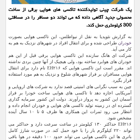
یک شرکت چینی تولیدکننده تاکسی های هوایی برقی از ساخت
محصولی جدید آگاهی داده که می تواند دو مسافر را در مسافتی
300 کیلومتری حمل کند.
به گزارش نئوپدیا به نقل از نیواطلس، این تاکسی هوایی بصورت
خودران
طراحی شده و برای انتقال افراد در شهرهای نزدیک به هم به
کار می آید.
شرکت ای هانگ سازنده این تاکسی هوایی برقی قبل از این هم
خودران های هوابرد ساخته بود، ولی هیچیک از آنها چنین بردی نداشته
اند. مقرر است این تاکسی هوایی که EH۲۱۶ نام دارد برای انتقال
هوایی مسافران بر فراز شهرهای شلوغ و نزدیک به هم مورد استفاده
قرار بگیرد.
چین به سبب نگرانی های امنیتی قصد ندارد به شرکت های اروپایی و
آمریکایی اجازه دهد تا تاکسی های هوایی ساخت خودرا بر فراز
آسمان این کشور به پرواز درآورند. دولت این کشور سرمایه گذاری
گسترده ای در زمینه تولید تاکسی های هوایی و خودران انجام داده و
انتظار می رود ثمرات این همکاری ها ظرف ۵ تا ۱۰ سال آینده
مشخص شود.
EH۲۱۶ حداکثر ۱۳۰ کیلومتر در ساعت سرعت دارد و حداکثر می
تواند ۲۲۰ کیلوگرم بار را با خود حمل کند. در صورت شارژ کامل
باتری ها این تاکسی هوایی می تواند حدود ۱۰۰ دقیقه در هوا باقی