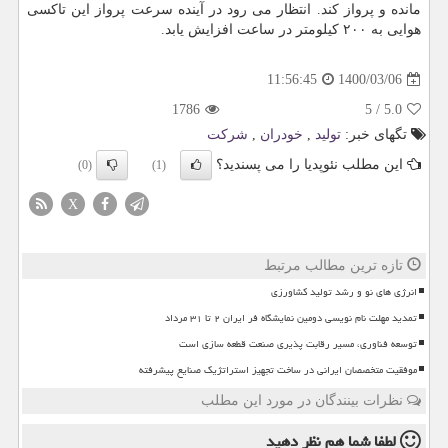
مانده و پرواز کند. انتظار می رود در آینده سرعت پرواز این تاکسی
هوایی به ۲۰۰ کیلومتر در ساعت افزایش یابد.
1400/03/06
11:56:45
1786
5
/
5.0
تگهای خبر:
تولید
,
خودران
,
شركت
این مطلب نئوپدیا را می پسندید؟
(0)
(1)
X
تازه ترین مطالب مرتبط
انرژی های نو و رشد تولید کشاورزی
تمدید مهلت نام نویسی دومین نمایشگاه فر ایران ۲ تا ۳۱ مرداد
توسعه فناوری، مسیر رقابت پذیری صنعت قطعه سازی است
موفقیت متخصصان ایرانی در ساخت تجهیز استراتژیک صنایع پیشرفته
نظرات بینندگان در مورد این مطلب
لطفا شما هم
نظر دهید