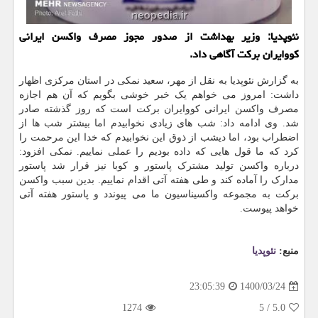
نئوپدیا: وزیر بهداشت از صدور مجوز مصرف واکسن ایرانی
کووایران برکت آگاهی داد.
به گزارش نئوپدیا به نقل از مهر، سعید نمکی در استان مرکزی اظهار
داشت: امروز می خواهم یک خبر خوشی بگویم که آن هم اجازه
مصرف واکسن ایرانی کووایران برکت است که روز گذشته صادر
شد. وی ادامه داد: شب های زیادی نخوابیدم اما بیشتر شب ها از
اضطراب بود، اما دیشب از ذوق این نخوابیدم که خدا این مرحمت را
کرد که ما قول هایی که داده بودیم را عملی نماییم. نمکی افزود:
درباره واکسن تولید مشترک پاستور و کوبا نیز قرار شد پاستور
مدارک را آماده کند و طی هفته آتی اقدام نماییم. بدین سبب واکسن
برکت به مجموعه واکسیناسیون ما می پیوندد و پاستور هفته آتی
خواهد پیوست.
منبع:
نئوپدیا
1400/03/24
23:05:39
1274
5
/
5.0