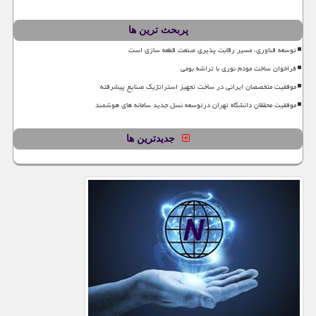
پربحث ترین ها
توسعه فناوری، مسیر رقابت پذیری صنعت قطعه سازی است
فراخوان ساخت مودم نوری با تراشه بومی
موفقیت متخصصان ایرانی در ساخت تجهیز استراتژیک صنایع پیشرفته
موفقیت محققان دانشگاه تهران درتوسعه نسل جدید سامانه های هوشمند
جدیدترین ها