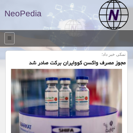
NeoPedia
منو
نمكی خبر داد؛
مجوز مصرف واكسن كووایران بركت صادر شد