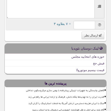
= ۷ بعلاوه ۳
ارسال نظر
لینک دوستان نئوپدیا
حوزه های انتخابیه مجلس
فیش حج
قیمت بیسیم موتورولا
پربیننده ترین ها
کاهش وابستگی به تجهیزات اپتیکی پیشرفته با بومی سازی میکروسکوپ تداخلی
قدرت ایران را نه تهدیدها بلکه دانش، فرهنگ و اراده ایرانی ها رقم می زند
جنگ با ایران هزینه دسترسی ارتش آمریکا به خدمات استارلینک را گران کرد
گام بلند برای حمل و نقل هوشمند اتوبوسرانی دیجیتال به ۵ استان رسید