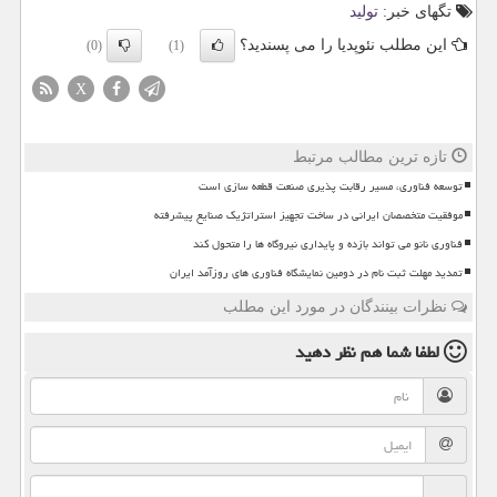
تگهای خبر:
تولید
این مطلب نئوپدیا را می پسندید؟
(0)
(1)
X
تازه ترین مطالب مرتبط
توسعه فناوری، مسیر رقابت پذیری صنعت قطعه سازی است
موفقیت متخصصان ایرانی در ساخت تجهیز استراتژیک صنایع پیشرفته
فناوری نانو می تواند بازده و پایداری نیروگاه ها را متحول کند
تمدید مهلت ثبت نام در دومین نمایشگاه فناوری های روزآمد ایران
نظرات بینندگان در مورد این مطلب
لطفا شما هم
نظر دهید