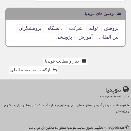
موضوع های نئوپدیا
پژوهش
تولید
شركت
دانشگاه
پژوهشگران
بین المللی
آموزش
پژوهشی
اخبار و مطالب نئوپدیا
بازگشت به صفحه اصلی
نئوپدیا
دانشنامه مفاهیم جدید
با نئوپدیا، در جریان آخرین دستاوردهای علمی و فناوری قرار بگیرید : منبعی معتبر برای یادگیری
و پژوهش
neopedia.ir - مالکیت معنوی سایت نئوپدیا متعلق به مالکین آن می باشد