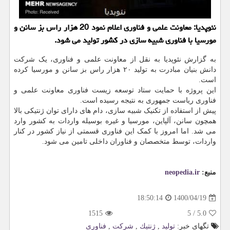
نئوپدیا: معاونت علمی و فناوری اعلام نمود 20 هزار راس بز سانن و
مورسیا با فناوری شبیه سازی در کشور تولید می شود.
به گزارش نئوپدیا به نقل از معاونت علمی و فناوری، یک شرکت
دانش بنیان مبادرت به تولید ۲۰ هزار راس بز سانن و مورسیا کرده
است.
این پروژه با حمایت ستاد توسعه زیست فناوری معاونت علمی و
فناوری ریاست جمهوری به نتیجه رسیده است.
پیش از استفاده از تکنیک شبیه سازی، دام های دارای توان ژنتیکی بالا
همچون سانن، آلپاین، مورسیا و غیره بوسیله واردات به کشور وارد
می شد. اما امروز با کمک این فناوری قسمتی از نیاز کشور در کنار
واردات، توسط متخصصان و فناوران داخلی تامین می شود.
منبع:
neopedia.ir
1400/04/19
18:50:14
1515
5
/
5.0
تگهای خبر:
تولید
,
ژنتیك
,
شركت
,
فناوری