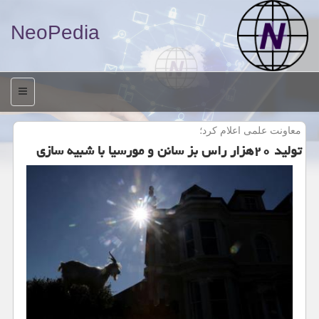
NeoPedia
منو
معاونت علمی اعلام كرد؛
تولید ۲۰هزار راس بز سانن و مورسیا با شبیه سازی