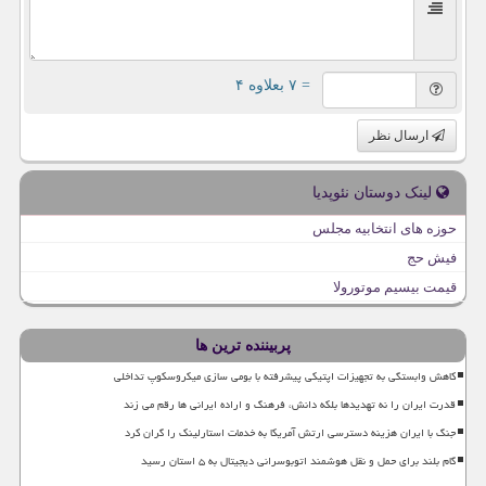
= ۷ بعلاوه ۴
ارسال نظر
لینک دوستان نئوپدیا
حوزه های انتخابیه مجلس
فیش حج
قیمت بیسیم موتورولا
پربیننده ترین ها
کاهش وابستگی به تجهیزات اپتیکی پیشرفته با بومی سازی میکروسکوپ تداخلی
قدرت ایران را نه تهدیدها بلکه دانش، فرهنگ و اراده ایرانی ها رقم می زند
جنگ با ایران هزینه دسترسی ارتش آمریکا به خدمات استارلینک را گران کرد
گام بلند برای حمل و نقل هوشمند اتوبوسرانی دیجیتال به ۵ استان رسید