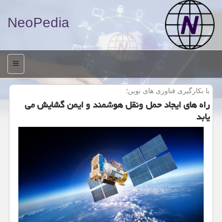
NeoPedia
منو
با بكارگیری فناوری های نوین؛
راه های ایجاد حمل ونقل هوشمند و ایمن گشایش می
یابد