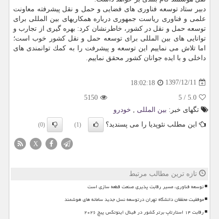
دبیر ستاد توسعه فناوری های فضایی و حمل و نقل پیشرفته معاونت
علمی و فناوری ریاست جمهوری درباره همكاریهای بین المللی برای
توسعه حمل و نقل در كشور، خاطرنشان كرد: بهره گیری از تجارب و
توانایی های بین المللی برای توسعه حمل و نقل كشور خوب است؛
اما تلاش می نماییم این توسعه و پیشرفت را به كمك توانمندی های
داخلی و با ایده جوانان كشور محقق نماییم.
1397/12/11
18:02:18
5150
5
/
5.0
تگهای خبر:
بین المللی
,
خودرو
این مطلب نئوپدیا را می پسندید؟
(0)
(1)
X
تازه ترین مطالب مرتبط
توسعه فناوری، مسیر رقابت پذیری صنعت قطعه سازی است
موفقیت محققان دانشگاه تهران درتوسعه نسل جدید سامانه های هوشمند
رقابت ۱۴ استارتاپ برتر کشور در فینال اینوتکس پیچ ۲۰۲۶