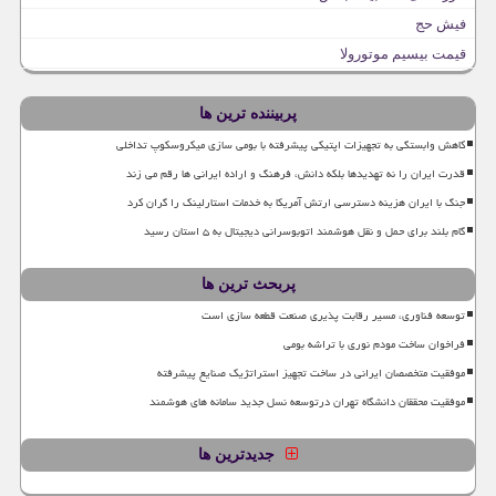
فیش حج
قیمت بیسیم موتورولا
پربیننده ترین ها
کاهش وابستگی به تجهیزات اپتیکی پیشرفته با بومی سازی میکروسکوپ تداخلی
قدرت ایران را نه تهدیدها بلکه دانش، فرهنگ و اراده ایرانی ها رقم می زند
جنگ با ایران هزینه دسترسی ارتش آمریکا به خدمات استارلینک را گران کرد
گام بلند برای حمل و نقل هوشمند اتوبوسرانی دیجیتال به ۵ استان رسید
پربحث ترین ها
توسعه فناوری، مسیر رقابت پذیری صنعت قطعه سازی است
فراخوان ساخت مودم نوری با تراشه بومی
موفقیت متخصصان ایرانی در ساخت تجهیز استراتژیک صنایع پیشرفته
موفقیت محققان دانشگاه تهران درتوسعه نسل جدید سامانه های هوشمند
جدیدترین ها