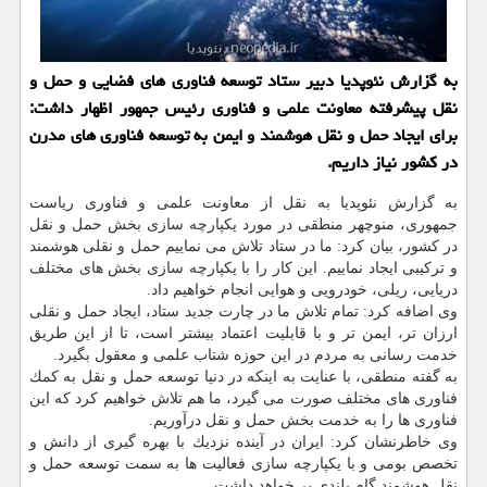
به گزارش نئوپدیا دبیر ستاد توسعه فناوری های فضایی و حمل و
نقل پیشرفته معاونت علمی و فناوری رئیس جمهور اظهار داشت:
برای ایجاد حمل و نقل هوشمند و ایمن به توسعه فناوری های مدرن
در كشور نیاز داریم.
به گزارش نئوپدیا به نقل از معاونت علمی و فناوری ریاست
جمهوری، منوچهر منطقی در مورد یكپارچه سازی بخش حمل و نقل
در كشور، بیان كرد: ما در ستاد تلاش می نماییم حمل و نقلی هوشمند
و تركیبی ایجاد نماییم. این كار را با یكپارچه سازی بخش های مختلف
دریایی، ریلی، خودرویی و هوایی انجام خواهیم داد.
وی اضافه كرد: تمام تلاش ما در چارت جدید ستاد، ایجاد حمل و نقلی
ارزان تر، ایمن تر و با قابلیت اعتماد بیشتر است، تا از این طریق
خدمت رسانی به مردم در این حوزه شتاب علمی و معقول بگیرد.
به گفته منطقی، با عنایت به اینكه در دنیا توسعه حمل و نقل به كمك
فناوری های مختلف صورت می گیرد، ما هم تلاش خواهیم كرد كه این
فناوری ها را به خدمت بخش حمل و نقل درآوریم.
وی خاطرنشان كرد: ایران در آینده نزدیك با بهره گیری از دانش و
تخصص بومی و با یكپارچه سازی فعالیت ها به سمت توسعه حمل و
نقل هوشمند گام بلندی بر خواهد داشت.