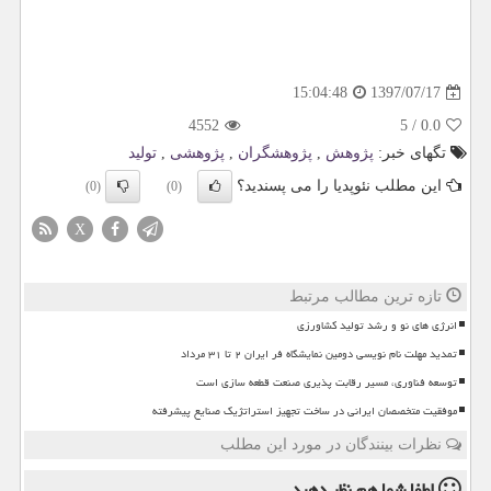
1397/07/17
15:04:48
4552
5
/
0.0
تگهای خبر:
پژوهش
,
پژوهشگران
,
پژوهشی
,
تولید
این مطلب نئوپدیا را می پسندید؟
(0)
(0)
X
تازه ترین مطالب مرتبط
انرژی های نو و رشد تولید کشاورزی
تمدید مهلت نام نویسی دومین نمایشگاه فر ایران ۲ تا ۳۱ مرداد
توسعه فناوری، مسیر رقابت پذیری صنعت قطعه سازی است
موفقیت متخصصان ایرانی در ساخت تجهیز استراتژیک صنایع پیشرفته
نظرات بینندگان در مورد این مطلب
لطفا شما هم
نظر دهید