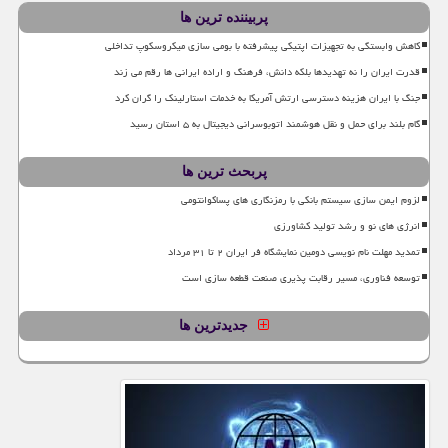
پربیننده ترین ها
کاهش وابستگی به تجهیزات اپتیکی پیشرفته با بومی سازی میکروسکوپ تداخلی
قدرت ایران را نه تهدیدها بلکه دانش، فرهنگ و اراده ایرانی ها رقم می زند
جنگ با ایران هزینه دسترسی ارتش آمریکا به خدمات استارلینک را گران کرد
گام بلند برای حمل و نقل هوشمند اتوبوسرانی دیجیتال به ۵ استان رسید
پربحث ترین ها
لزوم ایمن سازی سیستم بانکی با رمزنگاری های پساکوانتومی
انرژی های نو و رشد تولید کشاورزی
تمدید مهلت نام نویسی دومین نمایشگاه فر ایران ۲ تا ۳۱ مرداد
توسعه فناوری، مسیر رقابت پذیری صنعت قطعه سازی است
جدیدترین ها