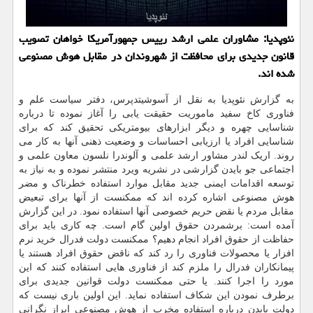
نئوپدیا: مشاوران علمی ارشد رییس جمهورآمریکا خواهان تصویب
قانون جدیدی برای محافظت از شهروندان در مقابل هوش مصنوعی
شده اند.
به گزارش نئوپدیا به نقل از آسوشیتدپرس، دفتر سیاست علم و
فناوری کاخ سفید ماموریت حقیقت یابی را آغاز نموده تا درباره
شناسایی چهره و دیگر ابزارهای بیومتریکی تحقیق کند که برای
شناسایی افراد یا ارزیابی احساسات و وضعیت ذهنی آنها به کار می
روند. اریک لندر مشاور ارشد علمی و آلوندرا نلسون معاون علمی و
اجتماعی جو بایدن گزارشی در نشریه ویرد منتشر نموده و به نیاز به
توسعه اقدامات ایمنی جدید مقابل موارد استفاده خطرناک و مضر
هوش مصنوعی اشاره کرده اند که ممکنست از آنها برای تبعیض
مقابل مردم یا نقض حریم خصوصی آنها استفاده نمود. در این گزارش
آمده است: برشمردن حقوق اولین گام است. چه کاری باید برای
حفاظت از حقوق افراد انجام دهیم؟ ممکنست دولت فدرال خرید نرم
افزار یا محصولات فناوری را رد کند که ناقض حقوق افراد هستند یا
پیمانکاران فدرال را ملزم کند از فناوری هایی استفاده کنند که این
مورد را اجرا کنند. یا حتی ممکنست دولت قوانین جدیدی برای
برطرف نمودن این شکاف استفاده نماید. این اولین باری نیست که
دولت بایدن درباره استفاده مخرب از هوش مصنوعی ابراز نگرانی