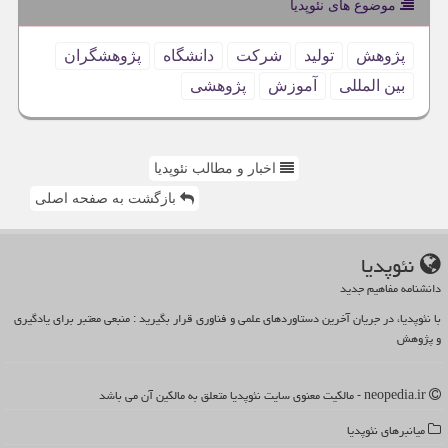
موضوع های نئوپدیا
پژوهش
تولید
شركت
دانشگاه
پژوهشگران
بین المللی
آموزش
پژوهشی
اخبار و مطالب نئوپدیا
بازگشت به صفحه اصلی
نئوپدیا
دانشنامه مفاهیم جدید
با نئوپدیا، در جریان آخرین دستاوردهای علمی و فناوری قرار بگیرید : منبعی معتبر برای یادگیری
و پژوهش
neopedia.ir - مالکیت معنوی سایت نئوپدیا متعلق به مالکین آن می باشد
میانبرهای نئوپدیا