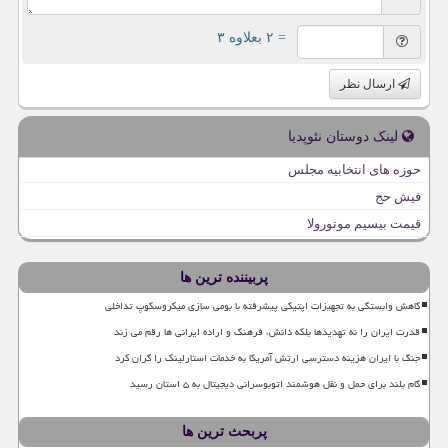
= ۲ بعلاوه ۳
ارسال نظر
لینک دوستان نئوپدیا
حوزه های انتخابیه مجلس
فیش حج
قیمت بیسیم موتورولا
پربیننده ترین ها
کاهش وابستگی به تجهیزات اپتیکی پیشرفته با بومی سازی میکروسکوپ تداخلی
قدرت ایران را نه تهدیدها بلکه دانش، فرهنگ و اراده ایرانی ها رقم می زند
جنگ با ایران هزینه دسترسی ارتش آمریکا به خدمات استارلینک را گران کرد
گام بلند برای حمل و نقل هوشمند اتوبوسرانی دیجیتال به ۵ استان رسید
پربحث ترین ها