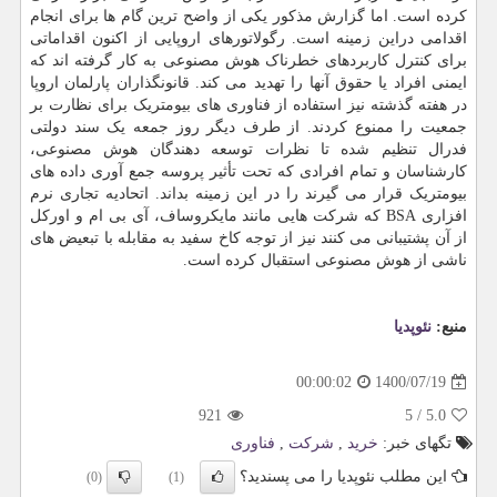
کرده است. اما گزارش مذکور یکی از واضح ترین گام ها برای انجام
اقدامی دراین زمینه است. رگولاتورهای اروپایی از اکنون اقداماتی
برای کنترل کاربردهای خطرناک هوش مصنوعی به کار گرفته اند که
ایمنی افراد یا حقوق آنها را تهدید می کند. قانونگذاران پارلمان اروپا
در هفته گذشته نیز استفاده از فناوری های بیومتریک برای نظارت بر
جمعیت را ممنوع کردند. از طرف دیگر روز جمعه یک سند دولتی
فدرال تنظیم شده تا نظرات توسعه دهندگان هوش مصنوعی،
کارشناسان و تمام افرادی که تحت تأثیر پروسه جمع آوری داده های
بیومتریک قرار می گیرند را در این زمینه بداند. اتحادیه تجاری نرم
افزاری BSA که شرکت هایی مانند مایکروساف، آی بی ام و اورکل
از آن پشتیبانی می کنند نیز از توجه کاخ سفید به مقابله با تبعیض های
ناشی از هوش مصنوعی استقبال کرده است.
منبع:
نئوپدیا
1400/07/19
00:00:02
921
5
/
5.0
تگهای خبر:
خرید
,
شركت
,
فناوری
این مطلب نئوپدیا را می پسندید؟
(0)
(1)