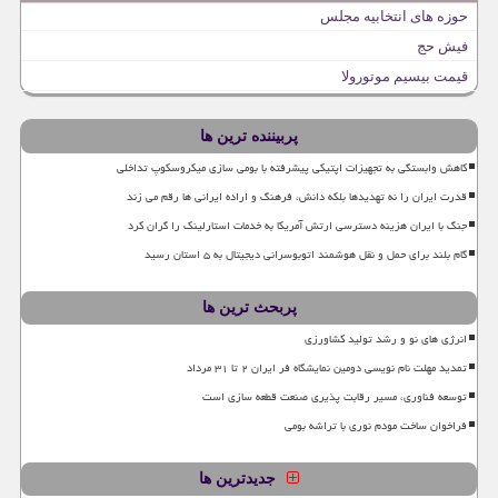
حوزه های انتخابیه مجلس
فیش حج
قیمت بیسیم موتورولا
پربیننده ترین ها
کاهش وابستگی به تجهیزات اپتیکی پیشرفته با بومی سازی میکروسکوپ تداخلی
قدرت ایران را نه تهدیدها بلکه دانش، فرهنگ و اراده ایرانی ها رقم می زند
جنگ با ایران هزینه دسترسی ارتش آمریکا به خدمات استارلینک را گران کرد
گام بلند برای حمل و نقل هوشمند اتوبوسرانی دیجیتال به ۵ استان رسید
پربحث ترین ها
انرژی های نو و رشد تولید کشاورزی
تمدید مهلت نام نویسی دومین نمایشگاه فر ایران ۲ تا ۳۱ مرداد
توسعه فناوری، مسیر رقابت پذیری صنعت قطعه سازی است
فراخوان ساخت مودم نوری با تراشه بومی
جدیدترین ها