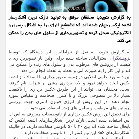
به گزارش نئوپدیا محققان موفق به تولید نازک ترین آشکارساز
اشعه ایکس جهان شده اند که تشعشع انرژی را به اشکال بصری و
الکترونیکی مبدل کرده و تصویربرداری از سلول های بدن را ممکن
می کند.
به گزارش نئوپدیا به نقل از نیواطلس، این دستگاه که توسط
پژوهشگران
استرالیایی ساخته شده برای اولین بار تصویربرداری با
کیفیت از پروتئین های مرطوب بدن و سلول های زنده را ممکن می
کند و این کار را به صورت آنی و لحظه به لحظه انجام می دهد.
این دستاورد علمی انقلابی در زمینه تصویربرداری با استفاده از اشعه
ایکس ایجاد خواهد نمود و لایه برداری مبتنی بر فلزات نام گرفته
است. محققان می توانند از این طریق عکس برداری را باکیفیت
بسیار بالا در سطوحی بزرگ و با کنترل ضخامت و مقیاس سوژه
انجام دهند. در این روش از انرژی فوتون کمتری جهت بررسی
پروتئین های مرطوب و سلول های زنده استفاده می شود.
برای تحقق این روش عکس برداری از نانوصفحات معروف به اس ان
اس استفاده شده است. نازک ترین آشکارسازهای اشعه ایکس که
تابحال ساخته شده اند بین ۲۰ تا ۵۰ نانومتر ضخامت دارند، در حالیکه
آشکارسازهای SnS این تیم کمتر از ۱۰ نانومتر ضخامت دارند.
این آشکارسازها به سرعت و در عرض چند میلی ثانیه قادر به عکس