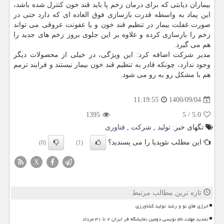
بیماران دیابتی که برای درمان زخم پا باید قند خون کنترل شده باشد،
این پماد به واسطه قدرت بازسازی فوق العاده ای که دارد حتی در
صورت غفلت بیمار در تنظیم قند خون و یا عفونت عروقی می تواند
زخم را بازسازی کرده و علاوه بر این جلوی بروز زخم های جدید را
هم می گیرد.
مدیر شرکت اضافه کرد: این ویژگی، در خیلی از محصولات دیگر
وجود ندارد، چونکه قادر به تنظیم قند خون بیمار نیستند و فرایند ترمم
هم با مشکل رو به رو می شود.
1400/09/04
11:19:55
1395
5
/
5.0
تگهای خبر:
تولید
,
شركت
,
فناوری
این مطلب نئوپدیا را می پسندید؟
(0)
(1)
X
تازه ترین مطالب مرتبط
انرژی های نو و رشد تولید کشاورزی
تمدید مهلت نام نویسی دومین نمایشگاه فر ایران ۲ تا ۳۱ مرداد