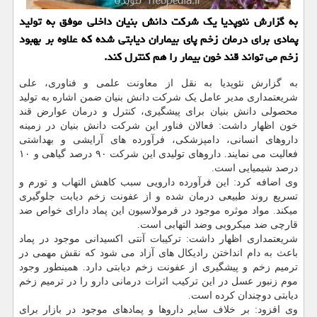
به گزارش نئوپدیا یک شرکت دانش بنیان داخلی موفق به تولید
پمادی برای درمان زخم پای بیماران دیابتی شده که علاوه بر بهبود
زخم می تواند قند خون بیمار را هم کنترل کند.
به گزارش نئوپدیا به نقل از معاونت علمی و فناوری، علی
شریعتمداری مدیر عامل یک شرکت دانش بنیان ضمن اشاره به تولید
محصولی دانش بنیان برای پیشگیری، کنترل و درمان عوارض قند
خون اظهار داشت: فعالان فناور این شرکت دانش بنیان در زمینه
داروهای انسانی، دامپزشکی، فرآورده های آرایشی و بهداشتی
فعالیت می نمایند. داروهای تولیدی این شرکت ۹۰ درصد گیاهی و ۱۰
درصد شیمیایی است.
وی اضافه کرد: این فرآورده دارویی سبب کاهش التهاب و تورم و
تسریع روند طبیعی درمان شده و از عفونت زخم دیابت جلوگیری
میکند. مواد موثره موجود در فرمولاسیون این پماد دارای خواص ضد
قارچی ضد میکروبی وضد التهابی است.
شریعتمداری اظهار داشت: ترکیبات آنتی اکسیدانی موجود در پماد
باعث به دام انداختن رادیکال های آزاد می شود که نقش مهمی در
ترمیم زخم و پیشگیری از عفونت زخم دیابتی دارد. همینطور وجود
موم زنبور عسل در این ترکیب اثرات درمانی دارو را در ترمیم زخم
دیابتی دوچندان کرده است.
وی افزود: بر خلاف سایر داروها و پمادهای موجود در بازار برای