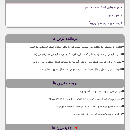
حوزه های انتخابیه مجلس
فیش حج
قیمت بیسیم موتورولا
پربیننده ترین ها
کاهش وابستگی به تجهیزات اپتیکی پیشرفته با بومی سازی میکروسکوپ تداخلی
قدرت ایران را نه تهدیدها بلکه دانش، فرهنگ و اراده ایرانی ها رقم می زند
جنگ با ایران هزینه دسترسی ارتش آمریکا به خدمات استارلینک را گران کرد
گام بلند برای حمل و نقل هوشمند اتوبوسرانی دیجیتال به ۵ استان رسید
پربحث ترین ها
انرژی های نو و رشد تولید کشاورزی
تمدید مهلت نام نویسی دومین نمایشگاه فر ایران ۲ تا ۳۱ مرداد
توسعه فناوری، مسیر رقابت پذیری صنعت قطعه سازی است
فراخوان ساخت مودم نوری با تراشه بومی
جدیدترین ها