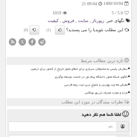
1400/10/04
21:09:04
1019
5
/
5.0
تگهای خبر:
رپورتاژ
,
سایت
,
فروش
,
كیفیت
این مطلب نئوپدیا را می پسندید؟
(0)
(1)
X
تازه ترین مطالب مرتبط
سفارش پلیس به مشمولان سربازی برای اعطای مجوز خروج از کشور برای اربعین
الگوی شبکه محور دانشگاه پیام نور در خدمت توسعه نوآوری
معرفی ماه چت بهترین و شلوغ ترین چت روم فارسی
مزایا و موارد مصرف تزریق بوتاکس
نظرات بینندگان در مورد این مطلب
لطفا شما هم
نظر دهید