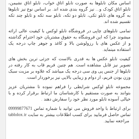
اساس مکان تابلوها به صورت تابلو اتاق خواب، تابلو اتاق نشیمن،
تابلو اتاق کودک و... نیز گروه بندی شده اند. بر اساس نوع نیز تابلوها
به گروه های تابلو تکی، تابلو دو تکه، تابلو سه تکه و تابلو چند تکه
تقسیم شده اند.
تمامی تابلوهای چاپی در فروشگاه تابلو لوکس با کیفیت عالی ارائه
میشوند چرا که این فروشگاه به حقوق مشتریان خود احترام گذاشته
و از عکس های با رزولوشن بالا و کاغذ و جوهر چاپ درجه یک
استفاده مینماید.
کیفیت تابلو عکس ها به قدری بالاست که جزئی ترین بخش های
تصویر نیز قابل مشاهده است. هم چنین فریم قاب به کار رفته در
تابلوها از جنس پی وی سی درجه یک میباشد که علاوه بر مزیت سبک
وزن بودن فریم، از دوام و زیبایی بالایی نیز برخوردار است.
مجموعه تابلو لوکس شرایطی را فراهم نموده تا مشتریان عزیز
بتوانند به صورت مستقیم با کارشناسان ما ارتباط برقرار کرده و با
خیالی آسوده تابلو مورد نظر خود را سفارش دهند .
برای ارتباط با واحد فروش می توانید با شماره تماس 09999877671
تماس حاصل فرمایید برای کسب اطلاعات بیشتر به سایت
tablolox.ir
مراجعه نمایید.