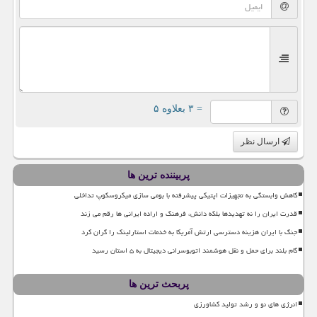
= ۳ بعلاوه ۵
ارسال نظر
پربیننده ترین ها
کاهش وابستگی به تجهیزات اپتیکی پیشرفته با بومی سازی میکروسکوپ تداخلی
قدرت ایران را نه تهدیدها بلکه دانش، فرهنگ و اراده ایرانی ها رقم می زند
جنگ با ایران هزینه دسترسی ارتش آمریکا به خدمات استارلینک را گران کرد
گام بلند برای حمل و نقل هوشمند اتوبوسرانی دیجیتال به ۵ استان رسید
پربحث ترین ها
انرژی های نو و رشد تولید کشاورزی