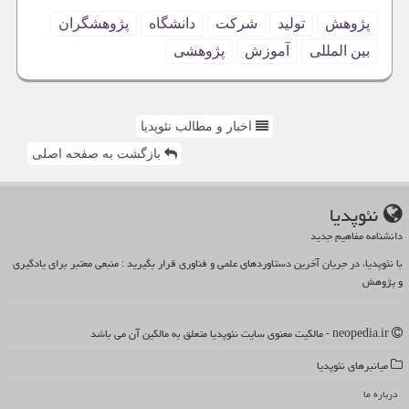
پژوهش
تولید
شركت
دانشگاه
پژوهشگران
بین المللی
آموزش
پژوهشی
اخبار و مطالب نئوپدیا
بازگشت به صفحه اصلی
نئوپدیا
دانشنامه مفاهیم جدید
با نئوپدیا، در جریان آخرین دستاوردهای علمی و فناوری قرار بگیرید : منبعی معتبر برای یادگیری
و پژوهش
neopedia.ir - مالکیت معنوی سایت نئوپدیا متعلق به مالکین آن می باشد
میانبرهای نئوپدیا
درباره ما