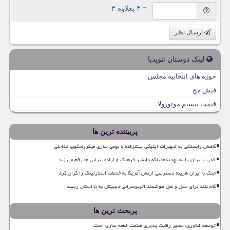
= ۳ بعلاوه ۳
ارسال نظر
لینک دوستان نئوپدیا
حوزه های انتخابیه مجلس
فیش حج
قیمت بیسیم موتورولا
پربیننده ترین ها
کاهش وابستگی به تجهیزات اپتیکی پیشرفته با بومی سازی میکروسکوپ تداخلی
قدرت ایران را نه تهدیدها بلکه دانش، فرهنگ و اراده ایرانی ها رقم می زند
جنگ با ایران هزینه دسترسی ارتش آمریکا به خدمات استارلینک را گران کرد
گام بلند برای حمل و نقل هوشمند اتوبوسرانی دیجیتال به ۵ استان رسید
پربحث ترین ها
توسعه فناوری، مسیر رقابت پذیری صنعت قطعه سازی است