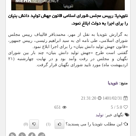
نئوپدیا: رییس مجلس شورای اسلامی قانون جهش تولید دانش بنیان
را برای اجرا به دولت ابلاغ نمود.
به گزارش نئوپدیا به نقل از مهر، محمدباقر قالیباف رییس مجلس
شورای اسلامی، طی نامه ای به سید ابراهیم رئیسی، رییس جمهور،
«قانون جهش تولید دانش بنیان» را برای اجرا ابلاغ نمود.
گفتنی است طرح «جهش تولید دانش بنیان» چند بار بین شورای
نگهبان و مجلس در رفت وآمد بود و در نهایت چهارشنبه (۲۱
اردیبهشت ماه) مورد تایید شورای نگهبان قرار گرفت.
منبع:
نئوپدیا
1401/02/31
21:31:20
651
5
/
5.0
تگهای خبر:
تولید
این مطلب نئوپدیا را می پسندید؟
(0)
(1)