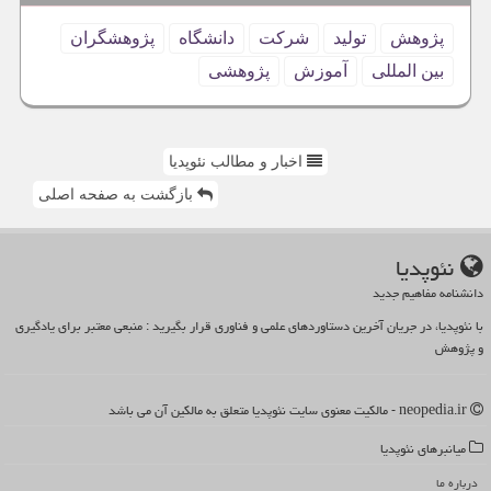
پژوهش
تولید
شركت
دانشگاه
پژوهشگران
بین المللی
آموزش
پژوهشی
اخبار و مطالب نئوپدیا
بازگشت به صفحه اصلی
نئوپدیا
دانشنامه مفاهیم جدید
با نئوپدیا، در جریان آخرین دستاوردهای علمی و فناوری قرار بگیرید : منبعی معتبر برای یادگیری
و پژوهش
neopedia.ir - مالکیت معنوی سایت نئوپدیا متعلق به مالکین آن می باشد
میانبرهای نئوپدیا
درباره ما