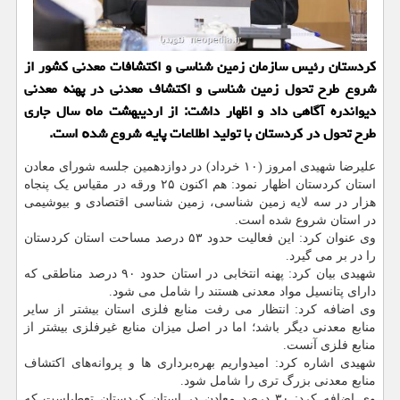
کردستان رئیس سازمان زمین شناسی و اکتشافات معدنی کشور از
شروع طرح تحول زمین شناسی و اکتشاف معدنی در پهنه معدنی
دیواندره آگاهی داد و اظهار داشت: از اردیبهشت ماە سال جاری
طرح تحول در کردستان با تولید اطلاعات پایە شروع شدە است.
علیرضا شهیدی امروز (۱۰ خرداد) در دوازدهمین جلسە شورای معادن
استان کردستان اظهار نمود: هم اکنون ۲۵ ورقە در مقیاس یک پنجاە
هزار در سە لایە زمین شناسی، زمین شناسی اقتصادی و بیوشیمی
در استان شروع شدە است.
وی عنوان کرد: این فعالیت حدود ۵۳ درصد مساحت استان کردستان
را در بر می گیرد.
شهیدی بیان کرد: پهنە انتخابی در استان حدود ۹۰ درصد مناطقی کە
دارای پتانسیل مواد معدنی هستند را شامل می شود.
وی اضافە کرد: انتظار می رفت منابع فلزی استان بیشتر از سایر
منابع معدنی دیگر باشد؛ اما در اصل میزان منابع غیرفلزی بیشتر از
منابع فلزی آنست.
شهیدی اشاره کرد: امیدواریم بهرەبرداری ها و پروانەهای اکتشاف
منابع معدنی بزرگ تری را شامل شود.
وی اضافە کرد: ۳۰ درصد معادن در استان کردستان تعطیلست کە