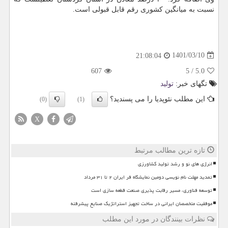
نسبت بە میانگین کشوری رقم قابل قبولی است.
1401/03/10
21:08:04
607
5
/
5.0
تگهای خبر:
تولید
این مطلب نئوپدیا را می پسندید؟
(0)
(1)
X
تازه ترین مطالب مرتبط
انرژی های نو و رشد تولید کشاورزی
تمدید مهلت نام نویسی دومین نمایشگاه فر ایران ۲ تا ۳۱ مرداد
توسعه فناوری، مسیر رقابت پذیری صنعت قطعه سازی است
موفقیت متخصصان ایرانی در ساخت تجهیز استراتژیک صنایع پیشرفته
نظرات بینندگان در مورد این مطلب